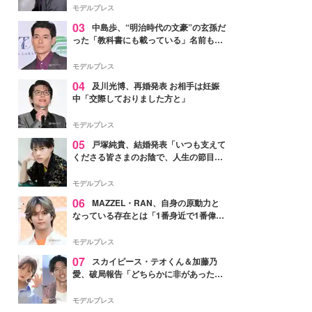
モデルプレス
03
中島歩、“明治時代の文豪”の玄孫だ
った「教科書にも載っている」名前も先
祖に由来
モデルプレス
04
及川光博、再婚発表 お相手は妊娠
中「交際しておりました方と」
モデルプレス
05
戸塚純貴、結婚発表「いつも支えて
くださる皆さまのお陰で、人生の節目を
迎えられること、心より感謝しておりま
す」【全文】
モデルプレス
06
MAZZEL・RAN、自身の原動力と
なっている存在とは「1番身近で1番偉大
な存在」
モデルプレス
07
スカイピース・テオくん＆加藤乃
愛、破局報告「どちらかに非があったわ
けではなく」2023年2月に交際発表
モデルプレス