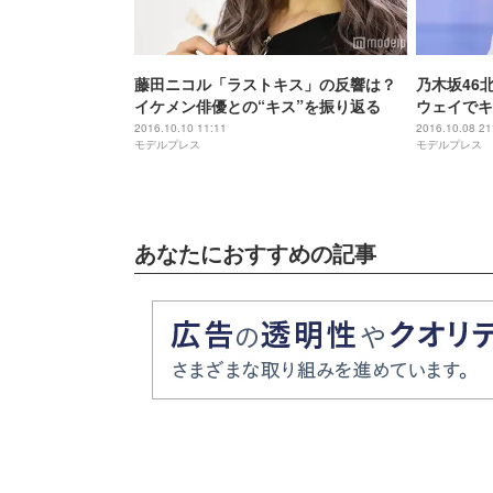
藤田ニコル「ラストキス」の反響は？
乃木坂46
イケメン俳優との“キス”を振り返る
ウェイでキュ
2016 A／
2016.10.10 11:11
2016.10.08 21
モデルプレス
モデルプレス
あなたにおすすめの記事