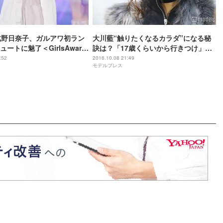
北野日奈子、ガルアワ初ラン
大川藍“触りたくなるカラダ”になる秘
ートに魅了＜GirlsAward
訣は？「17歳くらいから行きつけ」
W＞
「色々成長したし、大人になった」
:52
2016.10.08 21:49
モデルプレス