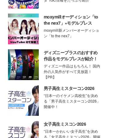
moxymillオーディション「to
the nex7」×モデルプレス
moxymill新メンバーオーディショ
ン「to the nex7」
ディズニープラスのおすすめ
作品をモデルプレスが紹介！
ディズニー作品はもちろん！ 国内
外の人気作がすべて見放題！
【PR】
男子高生ミスターコン2026
“日本一のイケメン高校生”を決め
る「男子高生ミスターコン2026」
開催中！
女子高生ミスコン2026
“日本一かわいい女子高生”を決め
る「女子高生ミスコン2026」開催