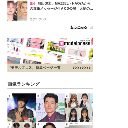
08
町田啓太、MAZZEL・NAOYAから
の直筆メッセージ付きCD公開「人柄の良
さがにじみ出てる」の声
モデルプレス
もっとみる
画像ランキング
1
2
3
4
5
6