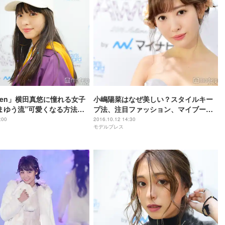
teen」横田真悠に憧れる女子
小嶋陽菜はなぜ美しい？スタイルキー
まゆう流”可愛くなる方法っ
プ法、注目ファッション、マイブー
そうやって、自分らしさを
ム…「急にハマった」「ポイントにし
:00
2016.10.12 14:30
モデルプレス
ます」
たい」