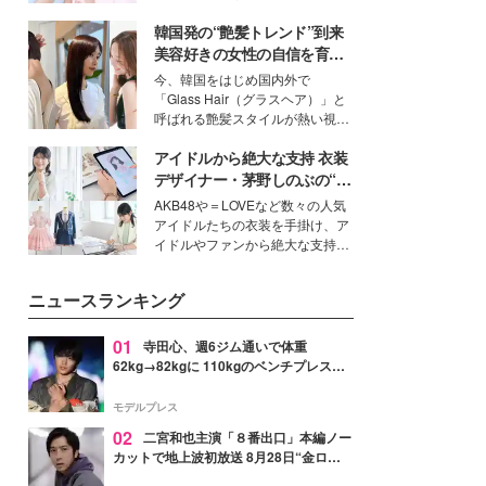
ーについて熱く語り合ってもらっ
イベートでも仲良しで旅行好きな
た。
韓国発の“艶髪トレンド”到来
モデル・愛甲ひかりさんと橋下美
好さんを迎えて本音で女子会トー
美容好きの女性の自信を育む
ク。猛暑のお出かけを快適に過ご
「ヘアケア事情」って？
今、韓国をはじめ国内外で
すヒントや、2人が感動した夏の
「Glass Hair（グラスヘア）」と
生理の新常識にも迫りました。
呼ばれる艶髪スタイルが熱い視線
を集めています。メイクやファッ
アイドルから絶大な支持 衣装
ションの完成度を高めるベースと
して、“髪そのものの美しさ”に改
デザイナー・茅野しのぶの“可
めて注目する人が増えている様
愛い”を作る美学＜「シチズン
AKB48や＝LOVEなど数々の人気
子。今回は、そんな憧れの艶やか
クロスシー」インタビュー＞
アイドルたちの衣装を手掛け、ア
な髪を日常で叶える、美容好きの
イドルやファンから絶大な支持を
女性たちのヘアケア事情を紹介し
得る、株式会社オサレカンパニー
ます。
取締役兼クリエイティブディレク
ニュースランキング
ター・茅野しのぶ。一人ひとりの
個性に寄り添い、魅力を引き出す
衣装作りは、多くの女性たちに勇
01
寺田心、週6ジム通いで体重
気と自信を与え続けている。
62kg→82kgに 110kgのベンチプレス持
ち上げる姿披露「胸板の厚みすごい」
「かっこいい」と反響
モデルプレス
02
二宮和也主演「８番出口」本編ノー
カットで地上波初放送 8月28日“金ロ
ー”枠