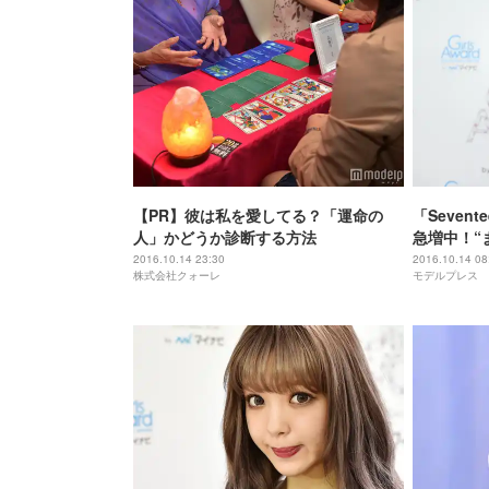
【PR】彼は私を愛してる？「運命の
「Seven
人」かどうか診断する方法
急増中！“
て？「私は
2016.10.14 23:30
2016.10.14 08
株式会社クォーレ
モデルプレス
見つけてい