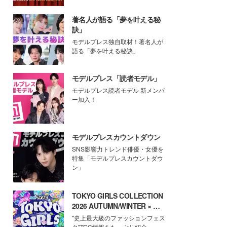
著名人が語る「夢を叶える秘
訣」
モデルプレス独自取材！著名人が
語る「夢を叶える秘訣」
モデルプレス「読者モデル」
モデルプレス読者モデル 新メンバ
ー加入！
モデルプレスカウントダウン
SNS影響力トレンド俳優・女優を
特集「モデルプレスカウントダウ
ン」
TOKYO GIRLS COLLECTION
2026 AUTUMN/WINTER × モ
デルプレス
"史上最大級のファッションフェス
タ"TGC情報をたっぷり紹介