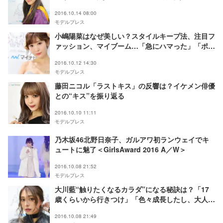
自分らしさを見つけています」
2016.10.14 08:00
モデルプレス
小嶋陽菜はなぜ美しい？スタイルキープ法、注目フ
ァッション、マイブーム…「急にハマった」「ポイ
ントにしたい」
2016.10.12 14:30
モデルプレス
藤田ニコル「ラストキス」の反響は？イケメン俳優
との“キス”を振り返る
2016.10.10 11:11
モデルプレス
乃木坂46北野日奈子、ガルアワ初ランウェイでキ
ュートに魅了＜GirlsAward 2016 A／W＞
2016.10.08 21:52
モデルプレス
大川藍“触りたくなるカラダ”になる秘訣は？「17
歳くらいから行きつけ」「色々成長したし、大人に
なった」
2016.10.08 21:49