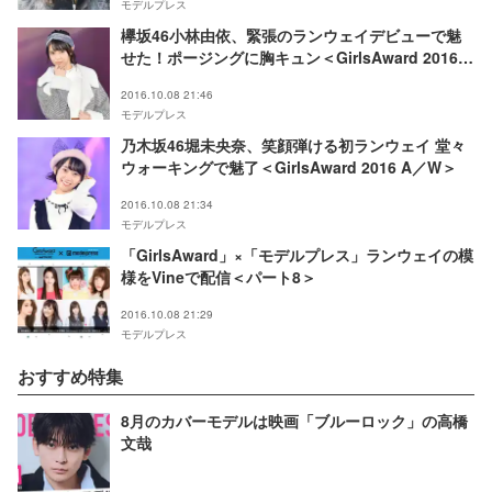
モデルプレス
欅坂46小林由依、緊張のランウェイデビューで魅
せた！ポージングに胸キュン＜GirlsAward 2016 A
／W＞
2016.10.08 21:46
モデルプレス
乃木坂46堀未央奈、笑顔弾ける初ランウェイ 堂々
ウォーキングで魅了＜GirlsAward 2016 A／W＞
2016.10.08 21:34
モデルプレス
「GirlsAward」×「モデルプレス」ランウェイの模
様をVineで配信＜パート8＞
2016.10.08 21:29
モデルプレス
おすすめ特集
8月のカバーモデルは映画「ブルーロック」の高橋
文哉