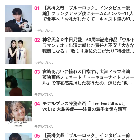
01
【高橋文哉「ブルーロック」インタビュー後
編】クランクアップ後にチームZメンバー11人
で食事へ「お礼がしたくて」キャスト陣の印象
＆ムードメーカー明かす
モデルプレス
02
神谷天音＆中田乃愛、60周年記念作品「ウルト
ラマンテオ」出演に感じた責任と不安「大きな
転機になる」“数ミリ単位のこだわり”特撮技術
に圧倒【インタビュー】
モデルプレス
03
宮崎あおいに憧れ＆目指すは大河ドラマ出演
英映画祭ノミネート「トーキョーナイトフォー
ル」で存在感発揮した葵うたの、演じた“孤
独”に共感【注目の人物】
モデルプレス
04
モデルプレス特別企画「The Test Shoot」
vol.12 大島美優――注目の若手女優を活写
モデルプレス
05
【高橋文哉「ブルーロック」インタビュー前