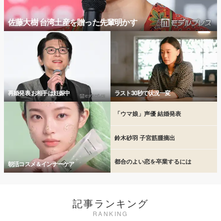
佐藤大樹 台湾土産を贈った先輩明かす
再婚発表 お相手は妊娠中
ラスト30秒で状況一変
「ウマ娘」声優 結婚発表
鈴木砂羽 子宮筋腫摘出
都合のよい恋を卒業するには
朝活コスメ＆インナーケア
記事ランキング
RANKING