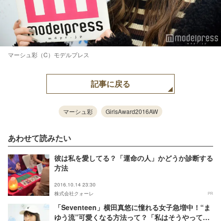
マーシュ彩（C）モデルプレス
記事に戻る
マーシュ彩
GirlsAward2016AW
あわせて読みたい
彼は私を愛してる？「運命の人」かどうか診断する
方法
2016.10.14 23:30
株式会社クォーレ
PR
「Seventeen」横田真悠に憧れる女子急増中！“ま
ゆう流”可愛くなる方法って？「私はそうやって、