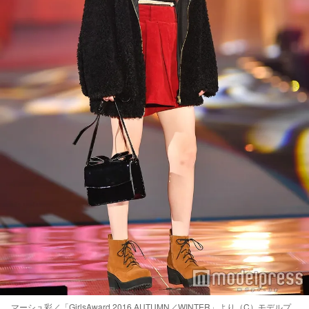
マーシュ彩／「GirlsAward 2016 AUTUMN／WINTER」より（C）モデルプ