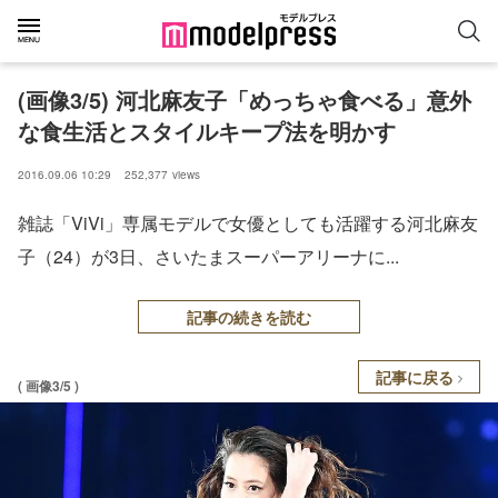
(画像3/5) 河北麻友子「めっちゃ食べる」意外
な食生活とスタイルキープ法を明かす
2016.09.06 10:29
252,377
views
雑誌「ViVi」専属モデルで女優としても活躍する河北麻友
子（24）が3日、さいたまスーパーアリーナに...
記事の続きを読む
記事に戻る
( 画像3/5 )