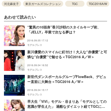
河北麻友子
東京ガールズコレクション
TGC
TGC2016A/W
あわせて読みたい
“驚異の10頭身”香川沙耶のスタイルキープ術、
「JELLY」卒業で次なる夢は？
2016.09.05 17:12
モデルプレス
新川優愛のスマイルに釘付け！大人な“赤優愛”と可
憐な“白優愛”で魅せる＜TGC2016 A／W＞
2016.09.04 16:52
モデルプレス
新世代ダンスボーカルグループFlowBack、デビュ
ー直前に大舞台＜TGC2016 A／W＞
2016.09.04 15:17
モデルプレス
早大生「ViVi」モデル・谷まりあ「モデルとしての
意識が芽生えた」 過酷なダイエット経てTGCに初