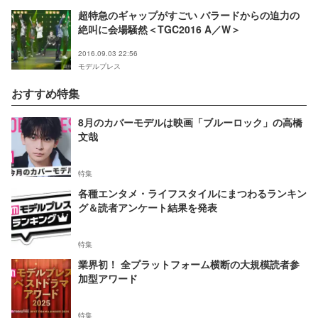
超特急のギャップがすごい バラードからの迫力の
絶叫に会場騒然＜TGC2016 A／W＞
2016.09.03 22:56
モデルプレス
おすすめ特集
8月のカバーモデルは映画「ブルーロック」の高橋
文哉
特集
各種エンタメ・ライフスタイルにまつわるランキン
グ＆読者アンケート結果を発表
特集
業界初！ 全プラットフォーム横断の大規模読者参
加型アワード
特集