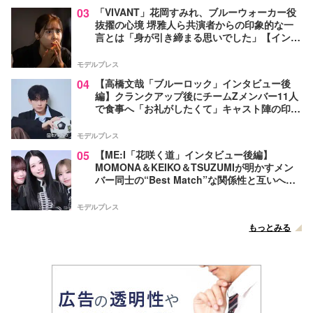
03
「VIVANT」花岡すみれ、ブルーウォーカー役
抜擢の心境 堺雅人ら共演者からの印象的な一
言とは「身が引き締まる思いでした」【インタ
ビュー】
モデルプレス
04
【高橋文哉「ブルーロック」インタビュー後
編】クランクアップ後にチームZメンバー11人
で食事へ「お礼がしたくて」キャスト陣の印象
＆ムードメーカー明かす
モデルプレス
05
【ME:I「花咲く道」インタビュー後編】
MOMONA＆KEIKO＆TSUZUMIが明かすメン
バー同士の“Best Match”な関係性と互いへの
感謝 3年目を迎えたグループは「結束感が強ま
っている」
モデルプレス
もっとみる