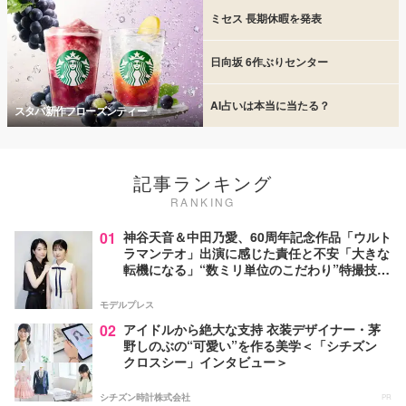
ミセス 長期休暇を発表
日向坂 6作ぶりセンター
AI占いは本当に当たる？
スタバ新作フローズンティー
記事ランキング
RANKING
01
神谷天音＆中田乃愛、60周年記念作品「ウルト
ラマンテオ」出演に感じた責任と不安「大きな
転機になる」“数ミリ単位のこだわり”特撮技術
に圧倒【インタビュー】
モデルプレス
02
アイドルから絶大な支持 衣装デザイナー・茅
野しのぶの“可愛い”を作る美学＜「シチズン
クロスシー」インタビュー＞
シチズン時計株式会社
PR