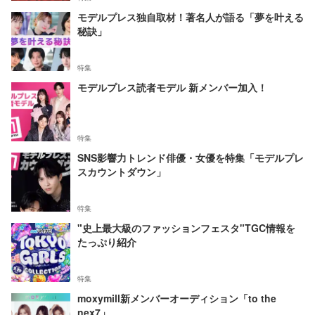
モデルプレス独自取材！著名人が語る「夢を叶える
秘訣」
特集
モデルプレス読者モデル 新メンバー加入！
特集
SNS影響力トレンド俳優・女優を特集「モデルプレ
スカウントダウン」
特集
"史上最大級のファッションフェスタ"TGC情報を
たっぷり紹介
特集
moxymill新メンバーオーディション「to the
nex7」