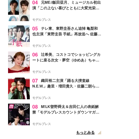
04
元ME:I飯田栞月、ミュージカル初出
演「この上ない喜びとともに大変光栄」
4年ぶり上演「ファントム」城田優らキ
ャスト発表
モデルプレス
05
テレ東、東野圭吾さん追悼 亀梨和
也主演「東野圭吾 手紙」再放送へ 佐藤隆
太・本田翼・中村倫也ら出演
モデルプレス
06
辻希美、コストコでショッピングカ
ートに座る次女・夢空（ゆめあ）ちゃん
の姿公開「乗りこなしてる感じが可愛す
ぎ」「成長を感じる」の声
モデルプレス
07
織田裕二主演「踊る大捜査線
N.E.W.」趣里・増田貴久・佐藤二朗ら新
メンバー紹介映像解禁 各キャラクター象
徴する“謎のキーワード”も
モデルプレス
08
M!LK曽野舜太＆吉田仁人の表紙解
禁「モデルプレスカウントダウンマガジ
ン」巻頭に登場
モデルプレス
もっとみる