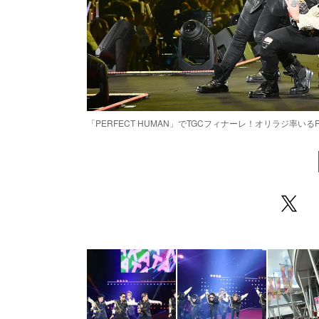
「PERFECT HUMAN」でTGCフィナーレ！オリラジ率いるR