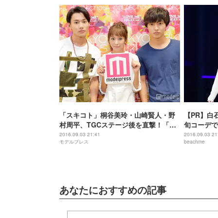
「スキコト」桐谷美玲・山崎賢人・野
【PR】白
村周平、TGCステージ後を直撃！「興
旬コーデで
奮して胸がドキドキ」「歓声にびっく
2016.09.03 21:41
2016.09.03 21
モデルプレス
beachme
り」＜TGC2016 A／W＞
あなたにおすすめの記事