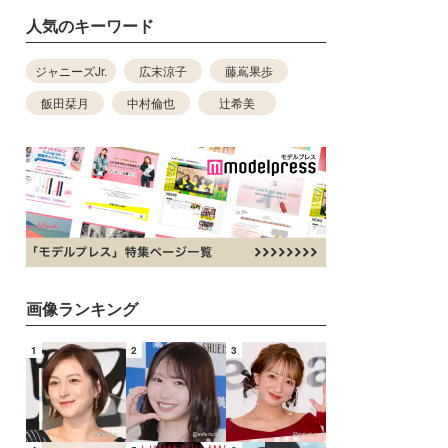
人気のキーワード
ジャニーズJr.
広末涼子
藤嶌果歩
飯田栞月
中村倫也
辻希美
画像ランキング
1
2
3