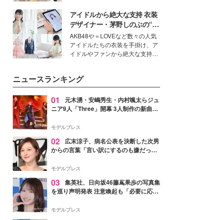
ーについて熱く語り合ってもらっ
を集めています。メイクやファッ
た。
アイドルから絶大な支持 衣装
ションの完成度を高めるベースと
して、“髪そのものの美しさ”に改
デザイナー・茅野しのぶの“可
めて注目する人が増えている様
愛い”を作る美学＜「シチズン
AKB48や＝LOVEなど数々の人気
子。今回は、そんな憧れの艶やか
クロスシー」インタビュー＞
アイドルたちの衣装を手掛け、ア
な髪を日常で叶える、美容好きの
イドルやファンから絶大な支持を
女性たちのヘアケア事情を紹介し
得る、株式会社オサレカンパニー
ます。
取締役兼クリエイティブディレク
ニュースランキング
ター・茅野しのぶ。一人ひとりの
個性に寄り添い、魅力を引き出す
衣装作りは、多くの女性たちに勇
01
元木湧・安嶋秀生・内村颯太らジュ
気と自信を与え続けている。
ニア9人「Three」開幕 3人制作の新曲＆
手描きセットに込めた想い「もっと前に
進んで夢を掴みたい」【ゲネプロレポ】
モデルプレス
02
広末涼子、病名公表を決断した次男
からの言葉「言い訳にするのも嫌だっ
た」「言うべきか迷った」
モデルプレス
03
集英社、日向坂46藤嶌果歩の写真集
を巡り声明発表 注意喚起も「必要に応じ
て法的措置を含む対応を検討」
モデルプレス