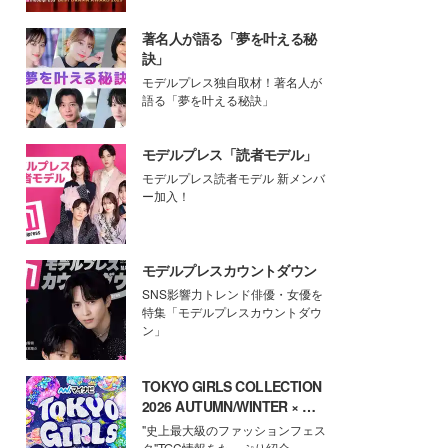
著名人が語る「夢を叶える秘
訣」
モデルプレス独自取材！著名人が
語る「夢を叶える秘訣」
モデルプレス「読者モデル」
モデルプレス読者モデル 新メンバ
ー加入！
モデルプレスカウントダウン
SNS影響力トレンド俳優・女優を
特集「モデルプレスカウントダウ
ン」
TOKYO GIRLS COLLECTION
2026 AUTUMN/WINTER × モ
デルプレス
"史上最大級のファッションフェス
タ"TGC情報をたっぷり紹介