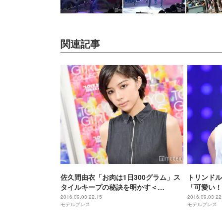
関連記事
佐久間由衣「お肉は1日300グラム」ス
トリンドル
タイルキープの秘訣を明かす＜
「可愛い！
TGC2016 A／W＞
A／W＞
2016.09.03 22:15
2016.09.03 22
モデルプレス
モデルプレス