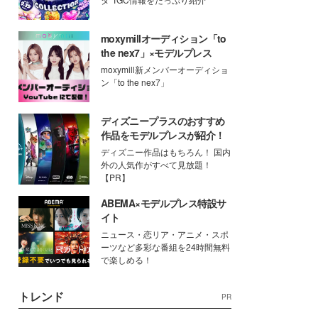
moxymillオーディション「to
the nex7」×モデルプレス
moxymill新メンバーオーディショ
ン「to the nex7」
ディズニープラスのおすすめ
作品をモデルプレスが紹介！
ディズニー作品はもちろん！ 国内
外の人気作がすべて見放題！
【PR】
ABEMA×モデルプレス特設サ
イト
ニュース・恋リア・アニメ・スポ
ーツなど多彩な番組を24時間無料
で楽しめる！
トレンド
PR