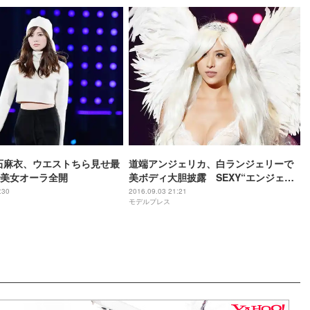
石麻衣、ウエストちら見せ最
道端アンジェリカ、白ランジェリーで
美女オーラ全開
美ボディ大胆披露 SEXY“エンジェ
ル”に会場興奮＜TGC2016 A／W＞
:30
2016.09.03 21:21
モデルプレス