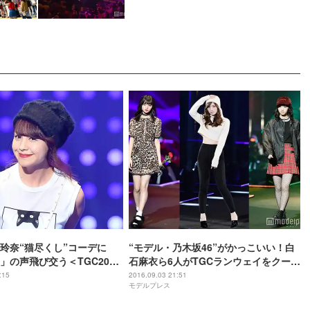
玲奈“猫尽くし”コーデに
“モデル・乃木坂46”がかっこいい！白
」の声飛び交う＜TGC2016
石麻衣ら6人がTGCランウェイをクール
に彩る＜TGC2016 A／W＞
:15
2016.09.03 21:51
モデルプレス