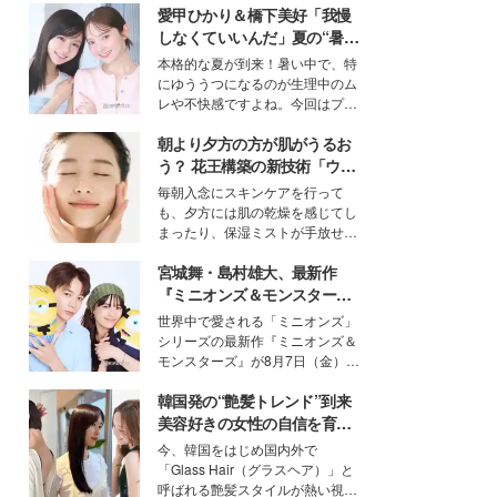
愛甲ひかり＆橋下美好「我慢
しなくていいんだ」夏の“暑さ
対策”の新しい選択肢とは？
本格的な夏が到来！暑い中で、特
にゆううつになるのが生理中のム
レや不快感ですよね。今回はプラ
イベートでも仲良しで旅行好きな
朝より夕方の方が肌がうるお
モデル・愛甲ひかりさんと橋下美
好さんを迎えて本音で女子会トー
う？ 花王構築の新技術「ウォ
ク。猛暑のお出かけを快適に過ご
ーターキャプチャリングスキ
毎朝入念にスキンケアを行って
すヒントや、2人が感動した夏の
ン（捕水肌）」がスキンケア
も、夕方には肌の乾燥を感じてし
生理の新常識にも迫りました。
の常識を変える予感
まったり、保湿ミストが手放せな
いという読者も多いのでは？そん
宮城舞・島村雄大、最新作
な美容の常識を大きく変える可能
性を秘めた、革新的な「Water
『ミニオンズ＆モンスター
Capturing Skin（ウォーターキャ
ズ』の魅力熱弁 ハチャメチャ
世界中で愛される「ミニオンズ」
プチャリングスキン：捕水肌）」
だけじゃない“友情と絆”に感
シリーズの最新作『ミニオンズ＆
技術を、花王が構築した。
動
モンスターズ』が8月7日（金）に
公開。モデルプレスでは、“大のミ
韓国発の“艶髪トレンド”到来
ニオン好き”という共通点を持つモ
デルの宮城舞と島村雄大の特別対
美容好きの女性の自信を育む
談をお届け！それぞれの視点か
「ヘアケア事情」って？
今、韓国をはじめ国内外で
ら、今作ならではの魅力や予想外
「Glass Hair（グラスヘア）」と
の感動をもたらす奥深いストーリ
呼ばれる艶髪スタイルが熱い視線