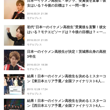
日本一イケメン高校生・準グラ、受賞後を直撃！彼
女はいる？今後の目標は？＜一問一答＞
2016.03.31 21:38
モデルプレス
初代“日本一のイケメン高校生”受賞後を直撃！彼女
はいる？モテエピソードは？今後の目標は？＜一問
一答＞
2016.03.31 21:05
モデルプレス
日本一のイケメン高校生が決定！茨城県出身の高校
3年生
2016.03.31 18:38
モデルプレス
結果！日本一のイケメン高校生を決めるミスターコ
ン【東日本エリア予選／全国ファイナリスト6人発
表】
2015.12.28 17:24
モデルプレス
結果！日本一のイケメン高校生を決めるミスターコ
ン【西日本エリア予選／全国ファイナリスト6人発