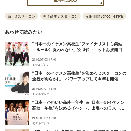
高一ミスターコン
男子高生ミスターコン
制服HighSchoolFestival
あわせて読みたい
“日本一のイケメン高校生”ファイナリストら集結
「ルールに捉われない」次世代ユニットお披露目
2016.07.03 17:00
モデルプレス
“日本一のイケメン高校生”を決めるミスターコンの
全貌が明らかに パワーアップして今年も開催
2016.07.01 15:35
モデルプレス
“日本一かわいい高校一年生”＆“日本一のイケメン
高校一年生”を決めるイベント、出場へのラストチ
ャンス
2016.06.27 15:02
モデルプレス