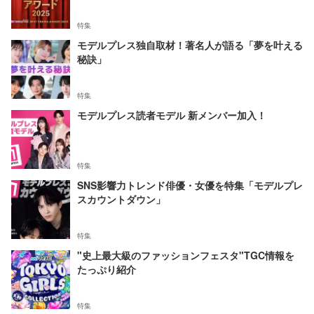
特集
モデルプレス独自取材！著名人が語る「夢を叶える
秘訣」
特集
モデルプレス読者モデル 新メンバー加入！
特集
SNS影響力トレンド俳優・女優を特集「モデルプレ
スカウントダウン」
特集
"史上最大級のファッションフェスタ"TGC情報を
たっぷり紹介
特集