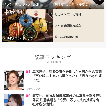
「ブラッサム」ポスター公開
深澤 有田とのテンポ手応え
ヒカキン 二千万寄付
アソビ 米国拠点設立
賢い人の特徴20個
ハリポタコラボドーナツ
記事ランキング
RANKING
01
広末涼子、病名公表を決断した次男からの言葉
「言い訳にするのも嫌だった」「言うべきか迷
った」
モデルプレス
02
集英社、日向坂46藤嶌果歩の写真集を巡り声明
発表 注意喚起も「必要に応じて法的措置を含
む対応を検討」