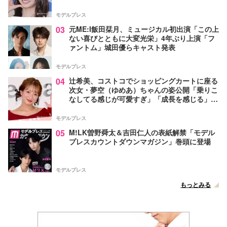
モデルプレス
03
元ME:I飯田栞月、ミュージカル初出演「この上
ない喜びとともに大変光栄」4年ぶり上演「フ
ァントム」城田優らキャスト発表
モデルプレス
04
辻希美、コストコでショッピングカートに座る
次女・夢空（ゆめあ）ちゃんの姿公開「乗りこ
なしてる感じが可愛すぎ」「成長を感じる」の
声
モデルプレス
05
M!LK曽野舜太＆吉田仁人の表紙解禁「モデル
プレスカウントダウンマガジン」巻頭に登場
モデルプレス
もっとみる