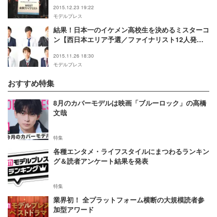
表】
2015.12.23 19:22
モデルプレス
結果！日本一のイケメン高校生を決めるミスターコ
ン【西日本エリア予選／ファイナリスト12人発
表】
2015.11.26 18:30
モデルプレス
おすすめ特集
8月のカバーモデルは映画「ブルーロック」の高橋
文哉
特集
各種エンタメ・ライフスタイルにまつわるランキン
グ＆読者アンケート結果を発表
特集
業界初！ 全プラットフォーム横断の大規模読者参
加型アワード