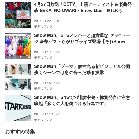
4月27日放送「CDTV」出演アーティスト＆楽曲発
表 SEKAI NO OWARI・Snow Man・M!LKら
2026.04.22 20:49
モデルプレス
Snow Man、BTSメンバーと超貴重な“ガチ”トー
ク 豪華ゲストらがサプライズ登場【それSnow
Manにやらせて下さいSP】
2026.04.17 05:00
モデルプレス
Snow Man「プーマ」個性光る新ビジュアル公開
歩くシーンでは息の合った動き披露
2026.04.15 04:00
モデルプレス
Snow Man、SNSでの誹謗中傷・憶測発言に注意
喚起「多くの人を傷つける行為です」
2026.04.11 12:52
モデルプレス
おすすめ特集