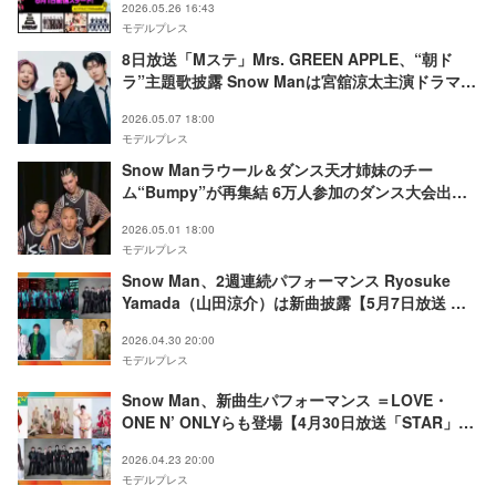
2026.05.26 16:43
モデルプレス
8日放送「Mステ」Mrs. GREEN APPLE、“朝ド
ラ”主題歌披露 Snow Manは宮舘涼太主演ドラマ主
題歌をパフォーマンス【アーティスト＆楽曲一覧】
2026.05.07 18:00
モデルプレス
Snow Manラウール＆ダンス天才姉妹のチー
ム“Bumpy”が再集結 6万人参加のダンス大会出場
で世界一を目指す【それSnow Manにやらせて下
2026.05.01 18:00
さいSP】
モデルプレス
Snow Man、2週連続パフォーマンス Ryosuke
Yamada（山田涼介）は新曲披露【5月7日放送 新
音楽番組「STAR」出演アーティスト】
2026.04.30 20:00
モデルプレス
Snow Man、新曲生パフォーマンス ＝LOVE・
ONE N’ ONLYらも登場【4月30日放送「STAR」出
演アーティスト】
2026.04.23 20:00
モデルプレス