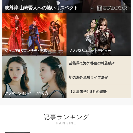
志尊淳 山崎賢人への熱いリスペクト
ジュニア9人コンサート開幕
ノノガ2人ユニットデビュー
芸能界で海外移住の報告続々
初の海外単独ライブ決定
【九星気学】8月の運勢
グラマーツインハーフ作り方
記事ランキング
RANKING