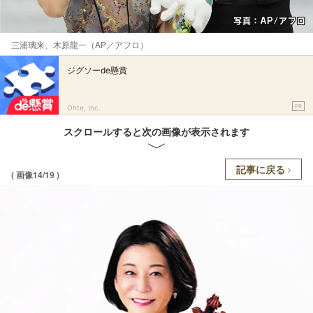
三浦璃来、木原龍一（AP／アフロ）
ジグソーde懸賞
PR
Ohte, Inc.
スクロールすると次の画像が表示されます
記事に戻る
( 画像14/19 )