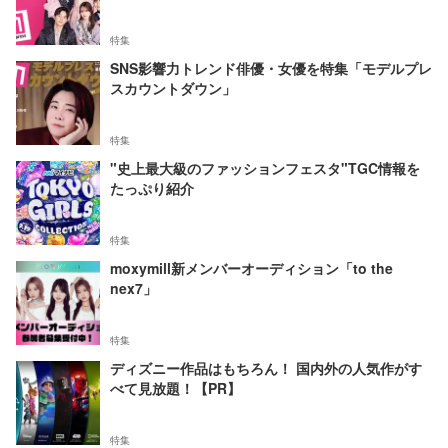
特集
SNS影響力トレンド俳優・女優を特集「モデルプレ
スカウントダウン」
特集
"史上最大級のファッションフェスタ"TGC情報を
たっぷり紹介
特集
moxymill新メンバーオーディション「to the
nex7」
特集
ディズニー作品はもちろん！ 国内外の人気作がす
べて見放題！【PR】
特集