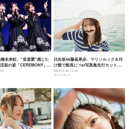
高橋未来虹、“音楽愛”感じた
日向坂46藤嶌果歩、マリンルック＆付
涼架の姿「CEREMONY」で
け髭で船長に 1st写真集先行カット第5
な一面【インタビュー】
弾解禁
:00
2026.06.06 12:00
モデルプレス