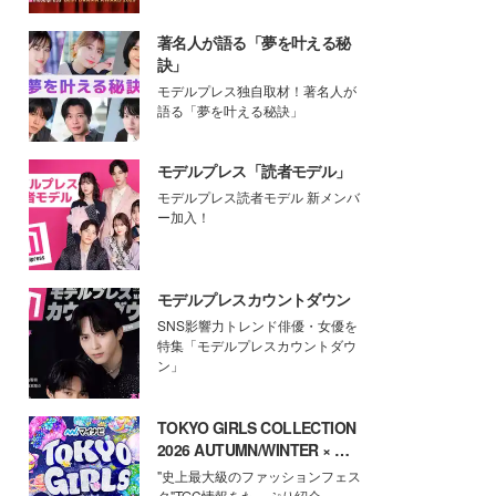
著名人が語る「夢を叶える秘
訣」
モデルプレス独自取材！著名人が
語る「夢を叶える秘訣」
モデルプレス「読者モデル」
モデルプレス読者モデル 新メンバ
ー加入！
モデルプレスカウントダウン
SNS影響力トレンド俳優・女優を
特集「モデルプレスカウントダウ
ン」
TOKYO GIRLS COLLECTION
2026 AUTUMN/WINTER × モ
デルプレス
"史上最大級のファッションフェス
タ"TGC情報をたっぷり紹介