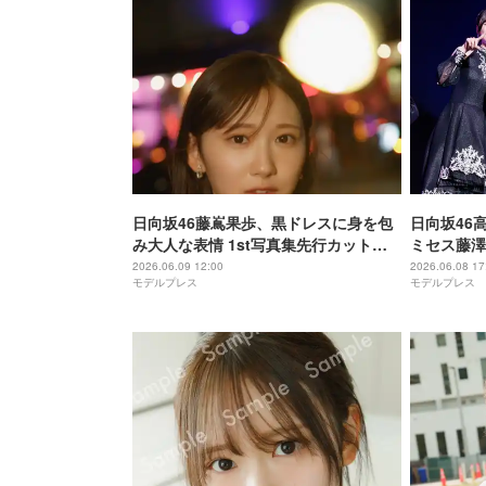
日向坂46藤嶌果歩、黒ドレスに身を包
日向坂46
み大人な表情 1st写真集先行カット第6
ミセス藤澤
弾解禁
見た無邪気
2026.06.09 12:00
2026.06.08 17
モデルプレス
モデルプレス