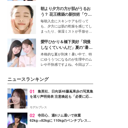
公開。モデルプレスでは、“大のミ
朝より夕方の方が肌がうるお
ニオン好き”という共通点を持つモ
デルの宮城舞と島村雄大の特別対
う？ 花王構築の新技術「ウォ
談をお届け！それぞれの視点か
ーターキャプチャリングスキ
毎朝入念にスキンケアを行って
ら、今作ならではの魅力や予想外
ン（捕水肌）」がスキンケア
も、夕方には肌の乾燥を感じてし
の感動をもたらす奥深いストーリ
の常識を変える予感
まったり、保湿ミストが手放せな
ーについて熱く語り合ってもらっ
いという読者も多いのでは？そん
た。
愛甲ひかり＆橋下美好「我慢
な美容の常識を大きく変える可能
性を秘めた、革新的な「Water
しなくていいんだ」夏の“暑さ
Capturing Skin（ウォーターキャ
対策”の新しい選択肢とは？
本格的な夏が到来！暑い中で、特
プチャリングスキン：捕水肌）」
にゆううつになるのが生理中のム
技術を、花王が構築した。
レや不快感ですよね。今回はプラ
イベートでも仲良しで旅行好きな
モデル・愛甲ひかりさんと橋下美
ニュースランキング
好さんを迎えて本音で女子会トー
ク。猛暑のお出かけを快適に過ご
すヒントや、2人が感動した夏の
01
集英社、日向坂46藤嶌果歩の写真集
生理の新常識にも迫りました。
を巡り声明発表 注意喚起も「必要に応じ
て法的措置を含む対応を検討」
モデルプレス
02
寺田心、週6ジム通いで体重
62kg→82kgに 110kgのベンチプレス持
ち上げる姿披露「胸板の厚みすごい」