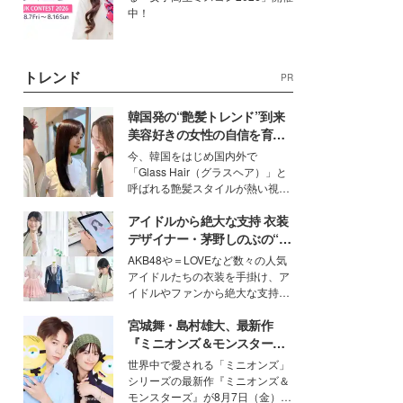
中！
トレンド
PR
韓国発の“艶髪トレンド”到来
美容好きの女性の自信を育む
「ヘアケア事情」って？
今、韓国をはじめ国内外で
「Glass Hair（グラスヘア）」と
呼ばれる艶髪スタイルが熱い視線
を集めています。メイクやファッ
アイドルから絶大な支持 衣装
ションの完成度を高めるベースと
して、“髪そのものの美しさ”に改
デザイナー・茅野しのぶの“可
めて注目する人が増えている様
愛い”を作る美学＜「シチズン
AKB48や＝LOVEなど数々の人気
子。今回は、そんな憧れの艶やか
クロスシー」インタビュー＞
アイドルたちの衣装を手掛け、ア
な髪を日常で叶える、美容好きの
イドルやファンから絶大な支持を
女性たちのヘアケア事情を紹介し
得る、株式会社オサレカンパニー
ます。
宮城舞・島村雄大、最新作
取締役兼クリエイティブディレク
ター・茅野しのぶ。一人ひとりの
『ミニオンズ＆モンスター
個性に寄り添い、魅力を引き出す
ズ』の魅力熱弁 ハチャメチャ
世界中で愛される「ミニオンズ」
衣装作りは、多くの女性たちに勇
だけじゃない“友情と絆”に感
シリーズの最新作『ミニオンズ＆
気と自信を与え続けている。
動
モンスターズ』が8月7日（金）に