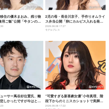
移住の優木まおみ、残り物
2児の母・長谷川京子、手作りオムライ
兼用ご飯”公開「牛タンの焼
ス弁当公開「卵にカルピス入れる発想
ょうどいい」「調味料が海
がすごい」「彩り綺麗」と反響
:30
2026.08.08 17:27
モデルプレス
でおしゃれ」の声
ューサー蔦谷好位置氏、離
“可愛すぎる新喜劇女優”小寺真理、階
悲しかったですが今はとて
段下からのミニスカショットで美脚際
津玄師・back numberら
立つ「脚長くてスタイル抜群」「色っ
:23
2026.08.08 17:22