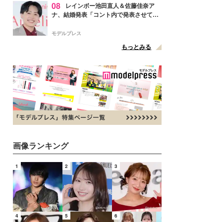
08
レインボー池田直人＆佐藤佳奈ア
ナ、結婚発表「コント内で発表させてい
ただきました」読売テレビ退社は生活拠
点変更のため
モデルプレス
もっとみる
画像ランキング
1
2
3
4
5
6