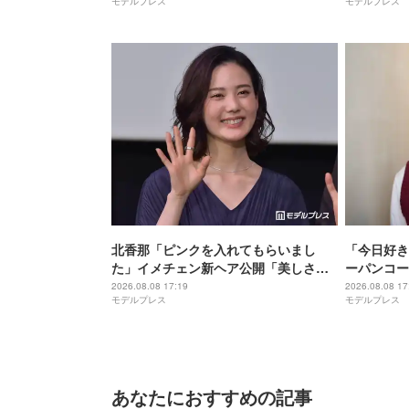
モデルプレス
モデルプレス
楽曲のプロ
北香那「ピンクを入れてもらいまし
「今日好き
た」イメチェン新ヘア公開「美しさ増
ーパンコー
し増し」「おしゃれ」と反響
で憧れる」
2026.08.08 17:19
2026.08.08 17
モデルプレス
モデルプレス
あなたにおすすめの記事