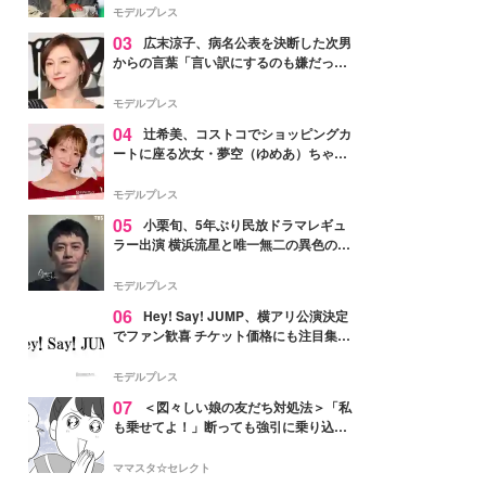
「かっこいい」と反響
モデルプレス
03
広末涼子、病名公表を決断した次男
からの言葉「言い訳にするのも嫌だっ
た」「言うべきか迷った」
モデルプレス
04
辻希美、コストコでショッピングカ
ートに座る次女・夢空（ゆめあ）ちゃん
の姿公開「乗りこなしてる感じが可愛す
ぎ」「成長を感じる」の声
モデルプレス
05
小栗旬、5年ぶり民放ドラマレギュ
ラー出演 横浜流星と唯一無二の異色のバ
ディで初共演【LOST10】
モデルプレス
06
Hey! Say! JUMP、横アリ公演決定
でファン歓喜 チケット価格にも注目集ま
る「激アツ」「平成に戻ったみたい」
モデルプレス
07
＜図々しい娘の友だち対処法＞「私
も乗せてよ！」断っても強引に乗り込ん
でくる友だち【第1話まんが】
ママスタ☆セレクト