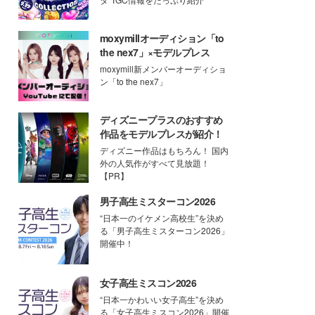
moxymillオーディション「to
the nex7」×モデルプレス
moxymill新メンバーオーディショ
ン「to the nex7」
ディズニープラスのおすすめ
作品をモデルプレスが紹介！
ディズニー作品はもちろん！ 国内
外の人気作がすべて見放題！
【PR】
男子高生ミスターコン2026
“日本一のイケメン高校生”を決め
る「男子高生ミスターコン2026」
開催中！
女子高生ミスコン2026
“日本一かわいい女子高生”を決め
る「女子高生ミスコン2026」開催