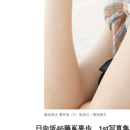
藤嶌果歩 通常版（C）集英社／菊地泰久
日向坂46藤嶌果歩、1st写真