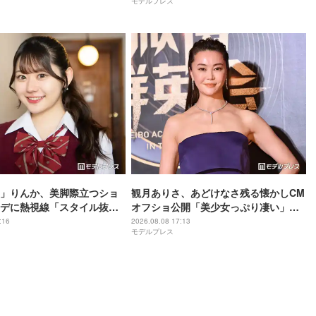
モデルプレス
デュース手掛ける
ぽい」と絶賛の声
」りんか、美脚際立つショ
観月ありさ、あどけなさ残る懐かしCM
デに熱視線「スタイル抜群
オフショ公開「美少女っぷり凄い」
「さすがの着こなし」
「透明感レベチ」と反響
:16
2026.08.08 17:13
モデルプレス