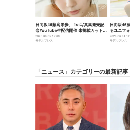
日向坂46藤嶌果歩、 1st写真集発売記
日向坂46
念YouTube生配信開催 未掲載カット使
るユニフォ
用W特典も公開
ト第4弾解
2026.06.05 12:00
2026.06.04 12
モデルプレス
モデルプレス
「ニュース」カテゴリーの最新記事