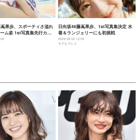
藤嶌果歩、スポーティさ溢れ
日向坂46藤嶌果歩、1st写真集決定 水
ーム姿 1st写真集先行カッ
着＆ランジェリーにも初挑戦
禁
:00
2026.06.02 12:00
モデルプレス