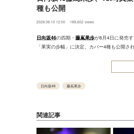
種も公開
2026.06.10 12:00
189,602
views
日向坂46
の四期・
藤嶌果歩
が8月4日に発売
「果実の歩幅」に決定。カバー4種も公開さ
日向坂46
藤嶌果歩
関連記事