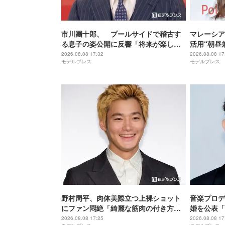
市川團十郎、 プールサイドで稽古す
マレーシア
る息子の姿公開に反響「将来が楽し
活用“朝昼
み」「すっかり役者の後ろ姿」の声
き加減がち
2026.08.08 17:32
2026.08.08 17
モデルプレス
モデルプレス
外テイスト
野村周平、肉体美際立つ上裸ショット
音楽プロデ
にファン悶絶「綺麗な筋肉の付き方」
婚を公表「
「かっこよすぎる」
も前向き」米
2026.08.08 17:25
2026.08.08 17