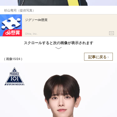
杉山竜司（提供写真）
ジグソーde懸賞
PR
Ohte, Inc.
スクロールすると次の画像が表示されます
記事に戻る
( 画像15/24 )