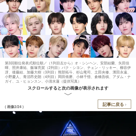
第3回順位発表式順位順／（1列目左から）オ・シンヘン、安部結蘭、矢田佳
暉、照井康祐、飯塚亮賀（2列目）パク・シヨン、チェン・リッキー、柳谷伊
冴、後藤結、加藤大樹（3列目）熊部拓斗、杉山竜司、土田央修、濱田永遠、
小野慶人、青沼昂史朗（4列目）岡田侑磨、小林千悟、倉橋吾槙、アダム・ナ
ガイ、ユ・ヒョンスン、小清水蓮（提供写真）
スクロールすると次の画像が表示されます
記事に戻る
( 画像2/24 )