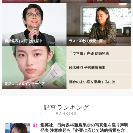
再婚発表 お相手は妊娠中
ラスト30秒で状況一変
「ウマ娘」声優 結婚発表
鈴木砂羽 子宮筋腫摘出
都合のよい恋を卒業するには
朝活コスメ＆インナーケア
記事ランキング
RANKING
01
集英社、日向坂46藤嶌果歩の写真集を巡り声明
発表 注意喚起も「必要に応じて法的措置を含