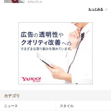
モデルプレス
もっとみる
カテゴリ
ニュース
スタイル