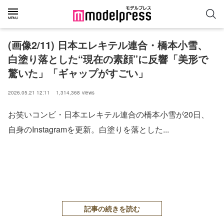
(画像2/11) 日本エレキテル連合・橋本小雪、
白塗り落とした“現在の素顔”に反響「美形で
驚いた」「ギャップがすごい」
2026.05.21 12:11
1,314,368
views
お笑いコンビ・日本エレキテル連合の橋本小雪が20日、
自身のInstagramを更新。白塗りを落とした...
記事の続きを読む