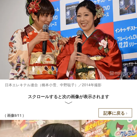
日本エレキテル連合（橋本小雪、中野聡子）／2014年撮影
スクロールすると次の画像が表示されます
記事に戻る
( 画像9/11 )