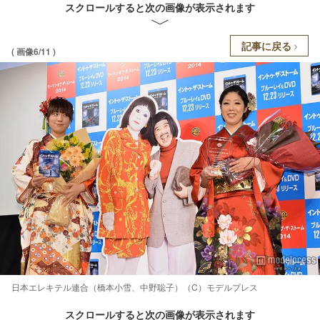
スクロールすると次の画像が表示されます
記事に戻る
( 画像6/11 )
日本エレキテル連合（橋本小雪、中野聡子）（C）モデルプレス
スクロールすると次の画像が表示されます