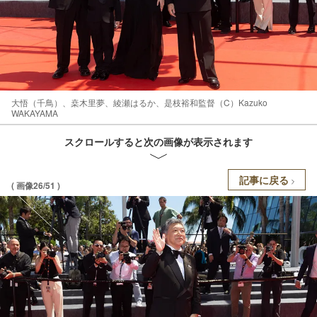
大悟（千鳥）、桒木里夢、綾瀬はるか、是枝裕和監督（C）Kazuko
WAKAYAMA
スクロールすると次の画像が表示されます
記事に戻る
( 画像26/51 )