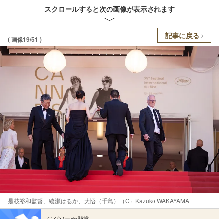
スクロールすると次の画像が表示されます
記事に戻る
( 画像19/51 )
是枝裕和監督、綾瀬はるか、大悟（千鳥）（C）Kazuko WAKAYAMA
ジグソーde懸賞