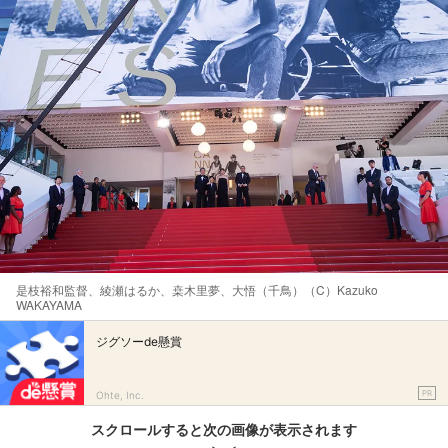
是枝裕和監督、綾瀬はるか、桒木里夢、大悟（千鳥）（C）Kazuko
WAKAYAMA
ジグソーde懸賞
PR
Ohte, Inc.
スクロールすると次の画像が表示されます