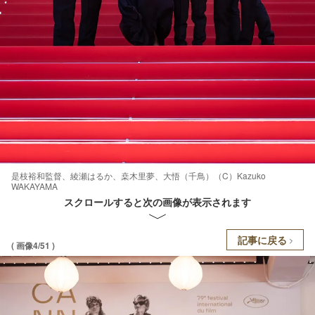
是枝裕和監督、綾瀬はるか、桒木里夢、大悟（千鳥）（C）Kazuko
WAKAYAMA
スクロールすると次の画像が表示されます
記事に戻る
( 画像4/51 )