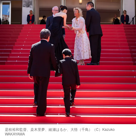
是枝裕和監督、桒木里夢、綾瀬はるか、大悟（千鳥）（C）Kazuko
WAKAYAMA