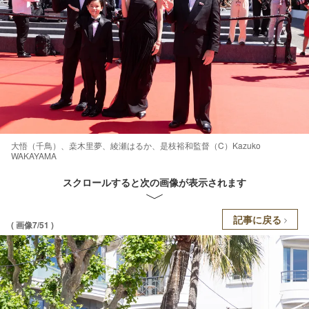
大悟（千鳥）、桒木里夢、綾瀬はるか、是枝裕和監督（C）Kazuko
WAKAYAMA
スクロールすると次の画像が表示されます
記事に戻る
( 画像7/51 )