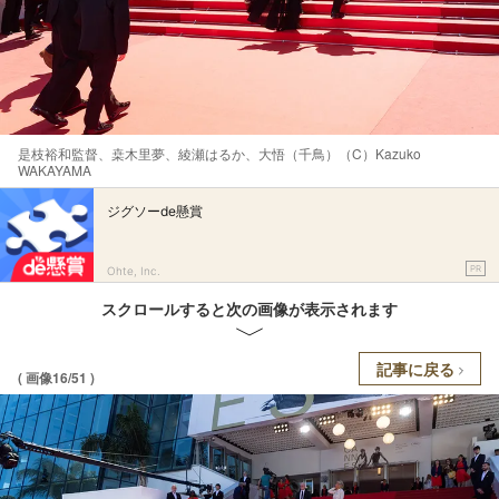
是枝裕和監督、桒木里夢、綾瀬はるか、大悟（千鳥）（C）Kazuko
WAKAYAMA
ジグソーde懸賞
PR
Ohte, Inc.
スクロールすると次の画像が表示されます
記事に戻る
( 画像16/51 )