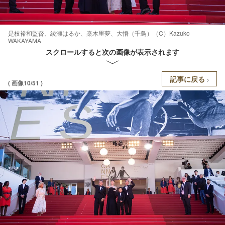
是枝裕和監督、綾瀬はるか、桒木里夢、大悟（千鳥）（C）Kazuko
WAKAYAMA
スクロールすると次の画像が表示されます
記事に戻る
( 画像10/51 )