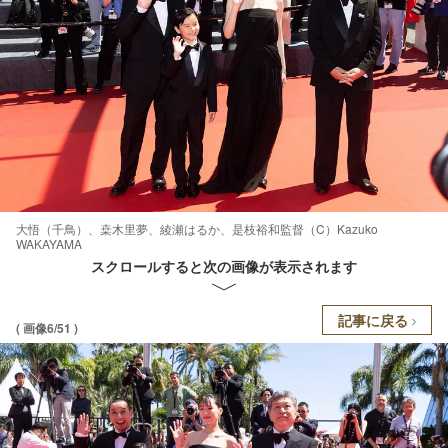
大悟（千鳥）、桒木里夢、綾瀬はるか、是枝裕和監督（C）Kazuko
WAKAYAMA
スクロールすると次の画像が表示されます
記事に戻る
( 画像6/51 )