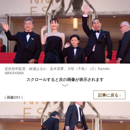
是枝裕和監督、綾瀬はるか、桒木里夢、大悟（千鳥）（C）Kazuko
WAKAYAMA
スクロールすると次の画像が表示されます
記事に戻る
( 画像2/51 )