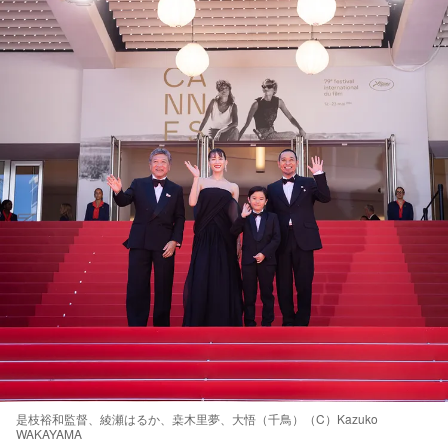
是枝裕和監督、綾瀬はるか、桒木里夢、大悟（千鳥）（C）Kazuko
WAKAYAMA