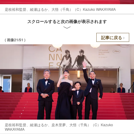
是枝裕和監督、綾瀬はるか、大悟（千鳥）（C）Kazuko WAKAYAMA
スクロールすると次の画像が表示されます
記事に戻る
( 画像21/51 )
是枝裕和監督、綾瀬はるか、桒木里夢、大悟（千鳥）（C）Kazuko
WAKAYAMA