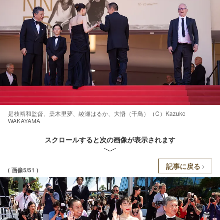
是枝裕和監督、桒木里夢、綾瀬はるか、大悟（千鳥）（C）Kazuko
WAKAYAMA
スクロールすると次の画像が表示されます
記事に戻る
( 画像5/51 )