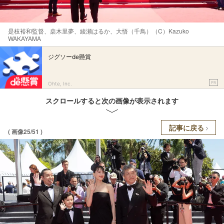
是枝裕和監督、桒木里夢、綾瀬はるか、大悟（千鳥）（C）Kazuko
WAKAYAMA
ジグソーde懸賞
PR
Ohte, Inc.
スクロールすると次の画像が表示されます
記事に戻る
( 画像25/51 )