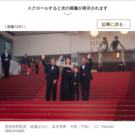
スクロールすると次の画像が表示されます
記事に戻る
( 画像12/51 )
是枝裕和監督、綾瀬はるか、桒木里夢、大悟（千鳥）（C）Kazuko
WAKAYAMA