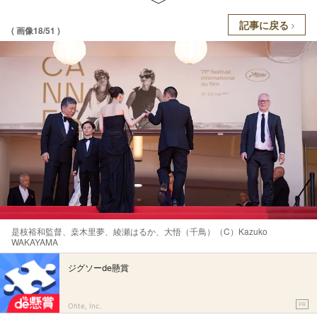
記事に戻る
( 画像18/51 )
是枝裕和監督、桒木里夢、綾瀬はるか、大悟（千鳥）（C）Kazuko
WAKAYAMA
ジグソーde懸賞
PR
Ohte, Inc.