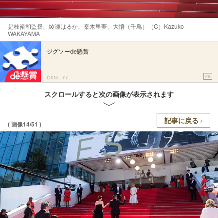
是枝裕和監督、綾瀬はるか、桒木里夢、大悟（千鳥）（C）Kazuko
WAKAYAMA
ジグソーde懸賞
PR
Ohte, Inc.
スクロールすると次の画像が表示されます
記事に戻る
( 画像14/51 )