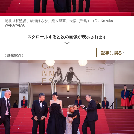
是枝裕和監督、綾瀬はるか、桒木里夢、大悟（千鳥）（C）Kazuko
WAKAYAMA
スクロールすると次の画像が表示されます
記事に戻る
( 画像9/51 )