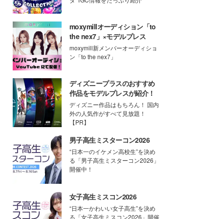
moxymillオーディション「to
the nex7」×モデルプレス
moxymill新メンバーオーディショ
ン「to the nex7」
ディズニープラスのおすすめ
作品をモデルプレスが紹介！
ディズニー作品はもちろん！ 国内
外の人気作がすべて見放題！
【PR】
男子高生ミスターコン2026
“日本一のイケメン高校生”を決め
る「男子高生ミスターコン2026」
開催中！
女子高生ミスコン2026
“日本一かわいい女子高生”を決め
る「女子高生ミスコン2026」開催