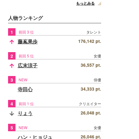
もっとみる
人物ランキング
1
前回 3 位
タレント
藤嶌果歩
176,142 pt.
2
前回 5 位
女優
広末涼子
36,557 pt.
3
NEW
俳優
寺田心
34,333 pt.
4
前回 1 位
クリエイター
りょう
26,048 pt.
5
NEW
女優
ハン・ヒョジュ
26,046 pt.