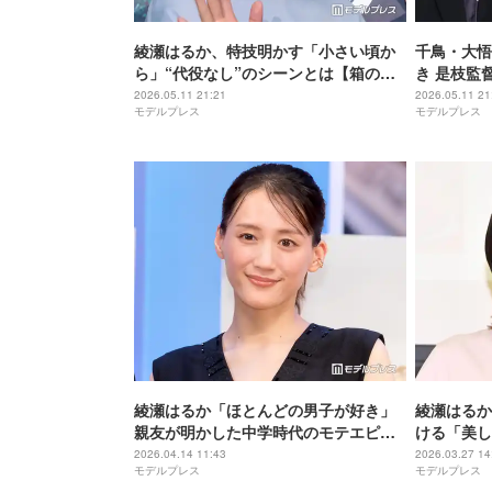
綾瀬はるか、特技明かす「小さい頃か
千鳥・大悟
ら」“代役なし”のシーンとは【箱の中
き 是枝監
の羊】
ミ「あった
2026.05.11 21:21
2026.05.11 21
モデルプレス
モデルプレス
綾瀬はるか「ほとんどの男子が好き」
綾瀬はるか
親友が明かした中学時代のモテエピソ
ける「美し
ード 男子生徒間で結ばれた“同盟”にス
ことない姿
2026.04.14 11:43
2026.03.27 14
モデルプレス
モデルプレス
タジオどよめき