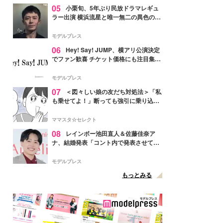
05
小栗旬、5年ぶり民放ドラマレギュ
ラー出演 横浜流星と唯一無二の異色のバ
ディで初共演【LOST10】
モデルプレス
06
Hey! Say! JUMP、横アリ公演決定
でファン歓喜 チケット価格にも注目集ま
る「激アツ」「平成に戻ったみたい」
モデルプレス
07
＜図々しい娘の友だち対処法＞「私
も乗せてよ！」断っても強引に乗り込ん
でくる友だち【第1話まんが】
ママスタ☆セレクト
08
レインボー池田直人＆佐藤佳奈ア
ナ、結婚発表「コント内で発表させてい
ただきました」読売テレビ退社は生活拠
点変更のため
モデルプレス
もっとみる