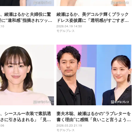
、綾瀬はるかと夫婦役に驚
綾瀬はるか、美デコルテ輝くブラック
督に“違和感”指摘されツッコ
ドレス姿披露に「透明感がすごすぎて
んかい！」【箱の中の羊】
眩しい」「女神」と反響
:10
2026.04.19 14:50
モデルプレス
、シースルー衣装で素肌透
妻夫木聡、綾瀬はるかの“ラブレターを
さに引き込まれる」「見た
書く理由”に感慨「良いこと言うように
」と反響
なったなぁ」【人はなぜラブレターを
:06
2026.03.23 21:19
モデルプレス
書くのか】