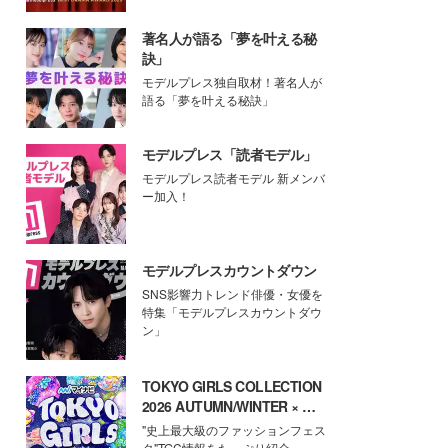
著名人が語る「夢を叶える秘
訣」
モデルプレス独自取材！著名人が
語る「夢を叶える秘訣」
モデルプレス「読者モデル」
モデルプレス読者モデル 新メンバ
ー加入！
モデルプレスカウントダウン
SNS影響力トレンド俳優・女優を
特集「モデルプレスカウントダウ
ン」
TOKYO GIRLS COLLECTION
2026 AUTUMN/WINTER × モ
デルプレス
"史上最大級のファッションフェス
タ"TGC情報をたっぷり紹介