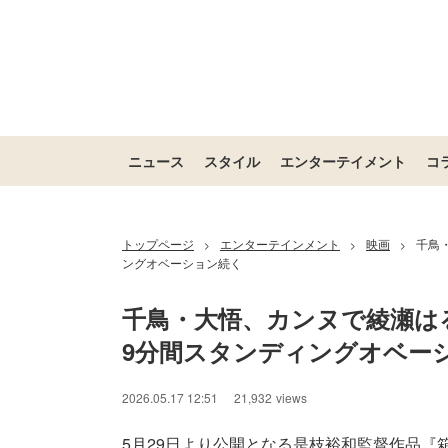
ニュース
スタイル
エンターテイメント
コ
トップページ
エンターテインメント
映画
千鳥
>
>
>
ングオベーション続く
千鳥・大悟、カンヌで綾瀬は
9分間スタンディングオベー
2026.05.17 12:51
21,932
views
5月29日より公開となる是枝裕和監督作品『