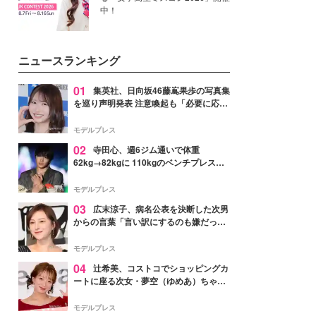
中！
ニュースランキング
01
集英社、日向坂46藤嶌果歩の写真集
を巡り声明発表 注意喚起も「必要に応じ
て法的措置を含む対応を検討」
モデルプレス
02
寺田心、週6ジム通いで体重
62kg→82kgに 110kgのベンチプレス持
ち上げる姿披露「胸板の厚みすごい」
「かっこいい」と反響
モデルプレス
03
広末涼子、病名公表を決断した次男
からの言葉「言い訳にするのも嫌だっ
た」「言うべきか迷った」
モデルプレス
04
辻希美、コストコでショッピングカ
ートに座る次女・夢空（ゆめあ）ちゃん
の姿公開「乗りこなしてる感じが可愛す
ぎ」「成長を感じる」の声
モデルプレス