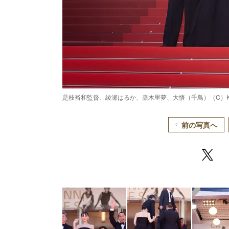
是枝裕和監督、綾瀬はるか、桒木里夢、大悟（千鳥）（C）Kazu
前の写真へ