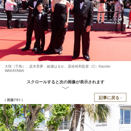
大悟（千鳥）、桒木里夢、綾瀬はるか、是枝裕和監督（C）Kazuko
WAKAYAMA
スクロールすると次の画像が表示されます
記事に戻る
( 画像7/51 )