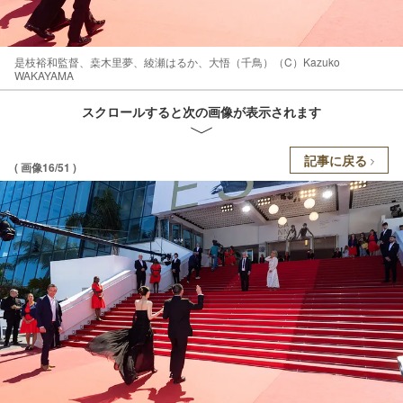
是枝裕和監督、桒木里夢、綾瀬はるか、大悟（千鳥）（C）Kazuko
WAKAYAMA
スクロールすると次の画像が表示されます
記事に戻る
( 画像16/51 )