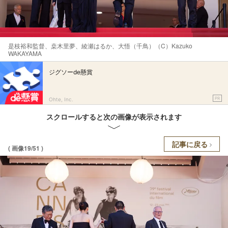
是枝裕和監督、桒木里夢、綾瀬はるか、大悟（千鳥）（C）Kazuko
WAKAYAMA
ジグソーde懸賞
PR
Ohte, Inc.
スクロールすると次の画像が表示されます
記事に戻る
( 画像19/51 )