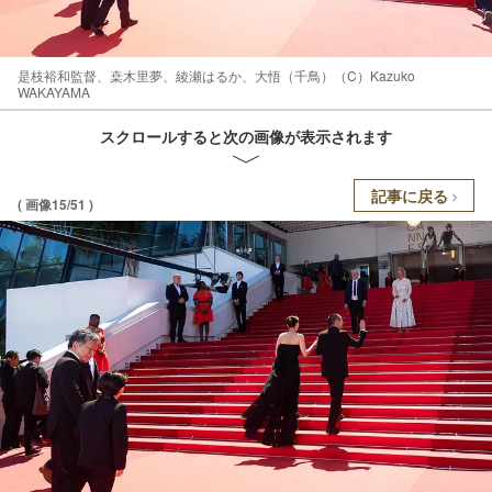
是枝裕和監督、桒木里夢、綾瀬はるか、大悟（千鳥）（C）Kazuko
WAKAYAMA
スクロールすると次の画像が表示されます
記事に戻る
( 画像15/51 )