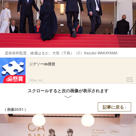
是枝裕和監督、綾瀬はるか、大悟（千鳥）（C）Kazuko WAKAYAMA
ジグソーde懸賞
PR
Ohte, Inc.
スクロールすると次の画像が表示されます
記事に戻る
( 画像20/51 )