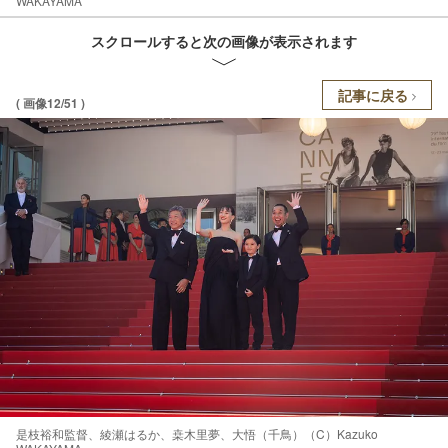
WAKAYAMA
スクロールすると次の画像が表示されます
記事に戻る
( 画像12/51 )
是枝裕和監督、綾瀬はるか、桒木里夢、大悟（千鳥）（C）Kazuko