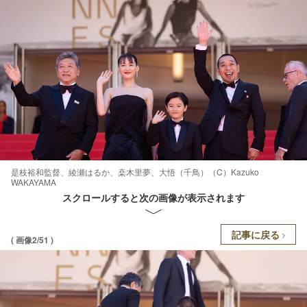
是枝裕和監督、綾瀬はるか、桒木里夢、大悟（千鳥）（C）Kazuko
WAKAYAMA
スクロールすると次の画像が表示されます
記事に戻る
( 画像2/51 )