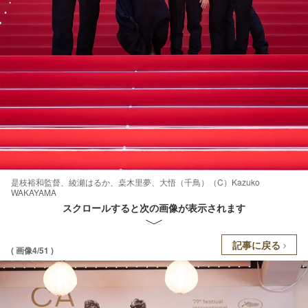
是枝裕和監督、綾瀬はるか、桒木里夢、大悟（千鳥）（C）Kazuko
WAKAYAMA
スクロールすると次の画像が表示されます
記事に戻る
( 画像4/51 )