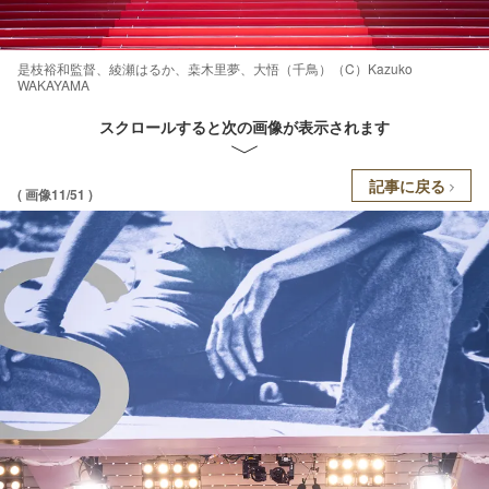
是枝裕和監督、綾瀬はるか、桒木里夢、大悟（千鳥）（C）Kazuko
WAKAYAMA
スクロールすると次の画像が表示されます
記事に戻る
( 画像11/51 )