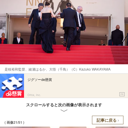
是枝裕和監督、綾瀬はるか、大悟（千鳥）（C）Kazuko WAKAYAMA
ジグソーde懸賞
PR
Ohte, Inc.
スクロールすると次の画像が表示されます
記事に戻る
( 画像21/51 )