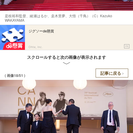
是枝裕和監督、綾瀬はるか、桒木里夢、大悟（千鳥）（C）Kazuko
WAKAYAMA
ジグソーde懸賞
PR
Ohte, Inc.
スクロールすると次の画像が表示されます
記事に戻る
( 画像18/51 )