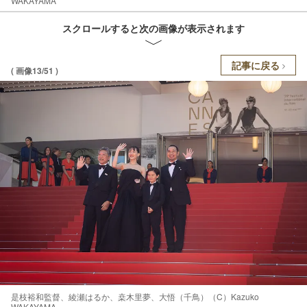
WAKAYAMA
スクロールすると次の画像が表示されます
記事に戻る
( 画像13/51 )
是枝裕和監督、綾瀬はるか、桒木里夢、大悟（千鳥）（C）Kazuko
WAKAYAMA