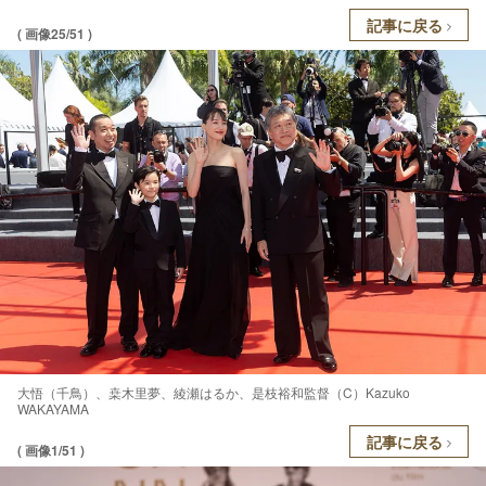
記事に戻る
( 画像25/51 )
大悟（千鳥）、桒木里夢、綾瀬はるか、是枝裕和監督（C）Kazuko
WAKAYAMA
記事に戻る
( 画像1/51 )