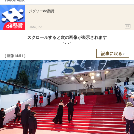
ジグソーde懸賞
PR
Ohte, Inc.
スクロールすると次の画像が表示されます
記事に戻る
( 画像14/51 )