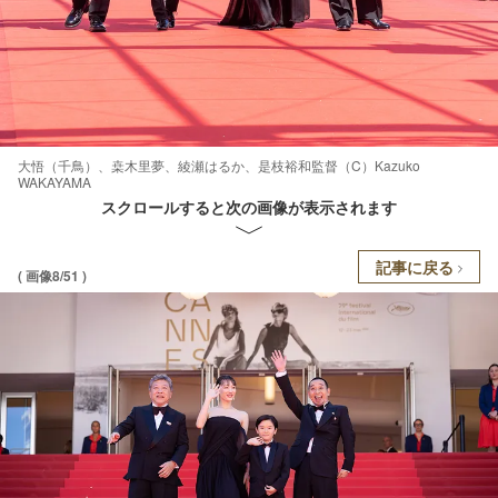
大悟（千鳥）、桒木里夢、綾瀬はるか、是枝裕和監督（C）Kazuko
WAKAYAMA
スクロールすると次の画像が表示されます
記事に戻る
( 画像8/51 )