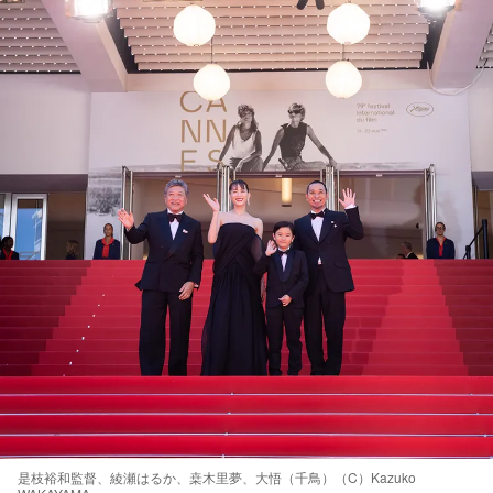
是枝裕和監督、綾瀬はるか、桒木里夢、大悟（千鳥）（C）Kazuko