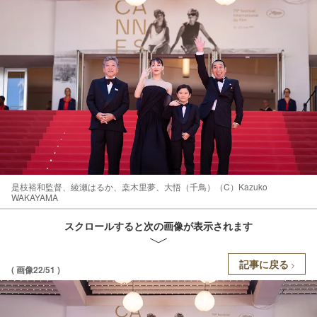
是枝裕和監督、綾瀬はるか、桒木里夢、大悟（千鳥）（C）Kazuko
WAKAYAMA
スクロールすると次の画像が表示されます
記事に戻る
( 画像22/51 )