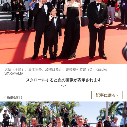
大悟（千鳥）、桒木里夢、綾瀬はるか、是枝裕和監督（C）Kazuko
WAKAYAMA
スクロールすると次の画像が表示されます
記事に戻る
( 画像6/51 )