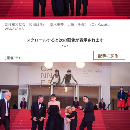
是枝裕和監督、綾瀬はるか、桒木里夢、大悟（千鳥）（C）Kazuko
WAKAYAMA
スクロールすると次の画像が表示されます
記事に戻る
( 画像9/51 )