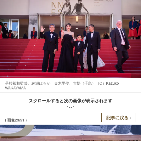
是枝裕和監督、綾瀬はるか、桒木里夢、大悟（千鳥）（C）Kazuko
WAKAYAMA
スクロールすると次の画像が表示されます
記事に戻る
( 画像23/51 )