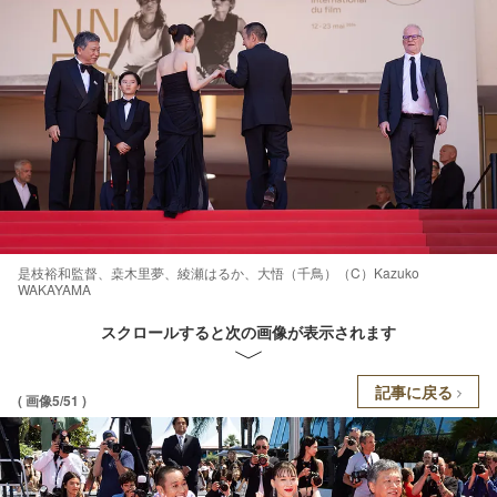
是枝裕和監督、桒木里夢、綾瀬はるか、大悟（千鳥）（C）Kazuko
WAKAYAMA
スクロールすると次の画像が表示されます
記事に戻る
( 画像5/51 )