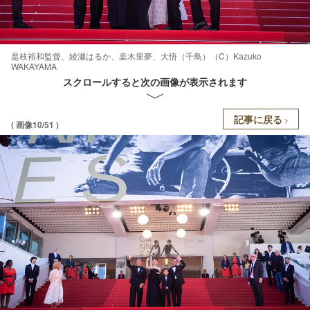
是枝裕和監督、綾瀬はるか、桒木里夢、大悟（千鳥）（C）Kazuko
WAKAYAMA
スクロールすると次の画像が表示されます
記事に戻る
( 画像10/51 )