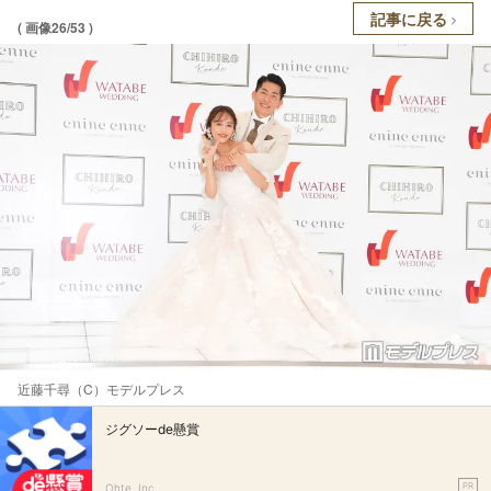
記事に戻る
( 画像26/53 )
近藤千尋（C）モデルプレス
ジグソーde懸賞
PR
Ohte, Inc.