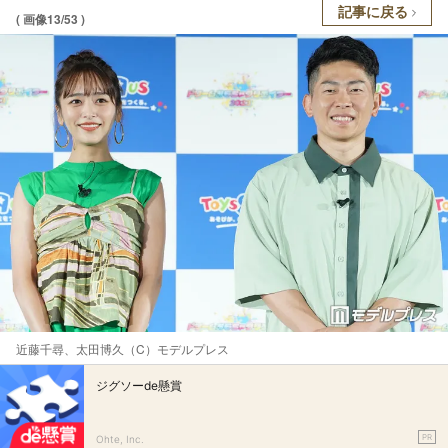
記事に戻る
( 画像13/53 )
近藤千尋、太田博久（C）モデルプレス
ジグソーde懸賞
PR
Ohte, Inc.