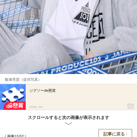
飯塚亮賀（提供写真）
ジグソーde懸賞
PR
Ohte, Inc.
スクロールすると次の画像が表示されます
記事に戻る
( 画像15/52 )