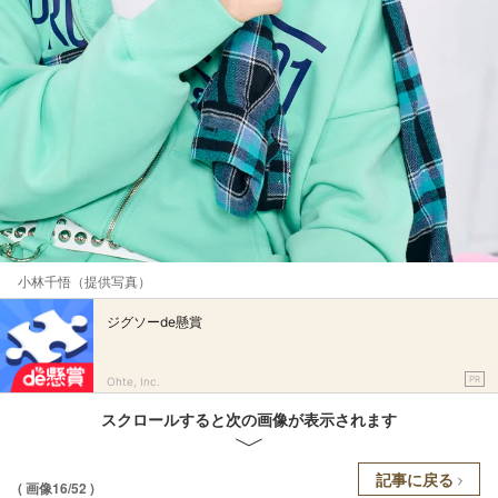
小林千悟（提供写真）
ジグソーde懸賞
PR
Ohte, Inc.
スクロールすると次の画像が表示されます
記事に戻る
( 画像16/52 )