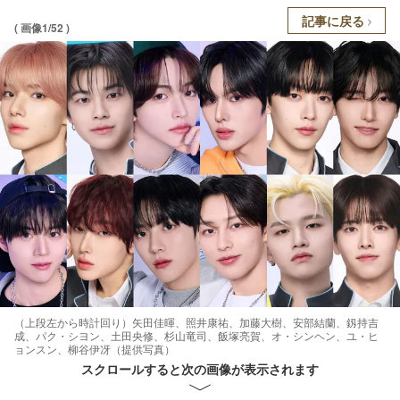
記事に戻る
( 画像1/52 )
（上段左から時計回り）矢田佳暉、照井康祐、加藤大樹、安部結蘭、釼持吉
成、パク・シヨン、土田央修、杉山竜司、飯塚亮賀、オ・シンヘン、ユ・ヒ
ョンスン、柳谷伊冴（提供写真）
スクロールすると次の画像が表示されます