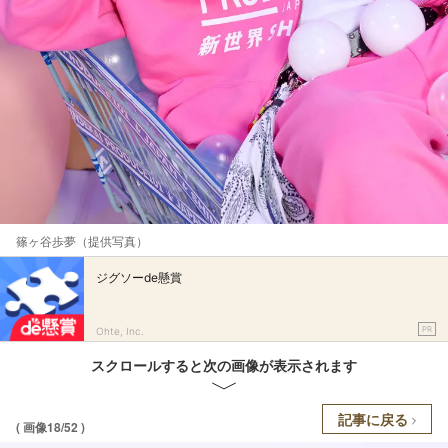
篠ヶ谷歩夢（提供写真）
ジグソーde懸賞
PR
Ohte, Inc.
スクロールすると次の画像が表示されます
記事に戻る
( 画像18/52 )