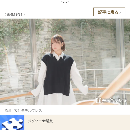
記事に戻る
( 画像19/31 )
流那（C）モデルプレス
ジグソーde懸賞