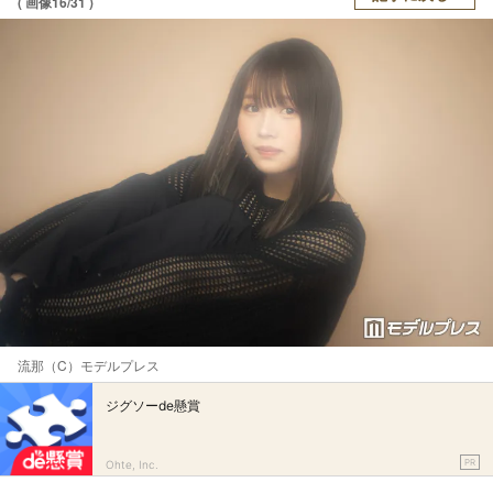
( 画像16/31 )
流那（C）モデルプレス
ジグソーde懸賞
PR
Ohte, Inc.