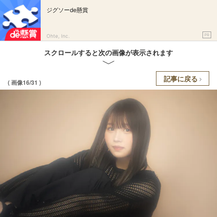
ジグソーde懸賞
PR
Ohte, Inc.
スクロールすると次の画像が表示されます
記事に戻る
( 画像16/31 )