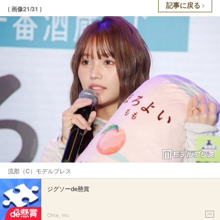
記事に戻る
( 画像21/31 )
流那（C）モデルプレス
ジグソーde懸賞
PR
Ohte, Inc.