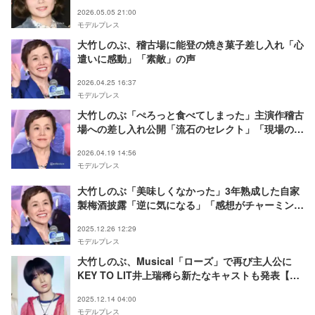
【GYPSY】
2026.05.05 21:00
モデルプレス
大竹しのぶ、稽古場に能登の焼き菓子差し入れ「心
遣いに感動」「素敵」の声
2026.04.25 16:37
モデルプレス
大竹しのぶ「ぺろっと食べてしまった」主演作稽古
場への差し入れ公開「流石のセレクト」「現場の活
気が出そう」と反響
2026.04.19 14:56
モデルプレス
大竹しのぶ「美味しくなかった」3年熟成した自家
製梅酒披露「逆に気になる」「感想がチャーミン
グ」の声
2025.12.26 12:29
モデルプレス
大竹しのぶ、Musical「ローズ」で再び主人公に
KEY TO LIT井上瑞稀ら新たなキャストも発表【コ
メント】
2025.12.14 04:00
モデルプレス