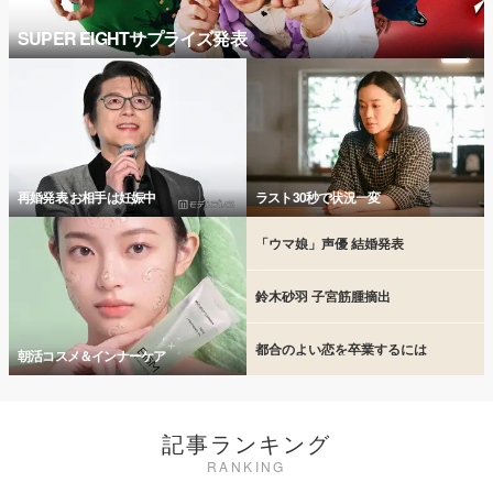
SUPER EIGHTサプライズ発表
再婚発表 お相手は妊娠中
ラスト30秒で状況一変
「ウマ娘」声優 結婚発表
鈴木砂羽 子宮筋腫摘出
都合のよい恋を卒業するには
朝活コスメ＆インナーケア
記事ランキング
RANKING