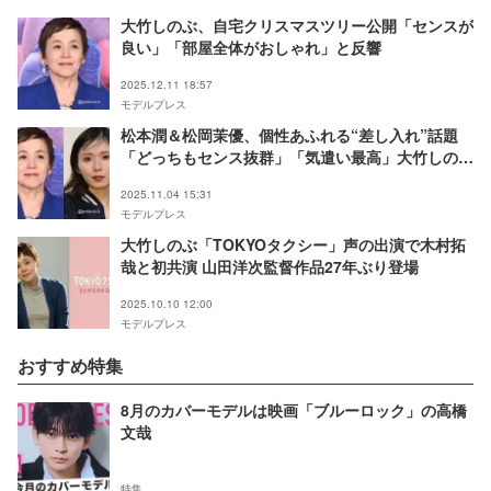
大竹しのぶ、自宅クリスマスツリー公開「センスが
良い」「部屋全体がおしゃれ」と反響
2025.12.11 18:57
モデルプレス
松本潤＆松岡茉優、個性あふれる“差し入れ”話題
「どっちもセンス抜群」「気遣い最高」大竹しのぶ
が公開
2025.11.04 15:31
モデルプレス
大竹しのぶ「TOKYOタクシー」声の出演で木村拓
哉と初共演 山田洋次監督作品27年ぶり登場
2025.10.10 12:00
モデルプレス
おすすめ特集
8月のカバーモデルは映画「ブルーロック」の高橋
文哉
特集