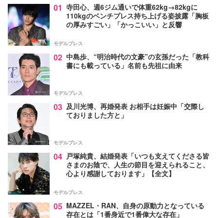
01
寺田心、週6ジム通いで体重62kg→82kgに
110kgのベンチプレス持ち上げる姿披露「胸板
の厚みすごい」「かっこいい」と反響
モデルプレス
02
中島歩、“明治時代の文豪”の玄孫だった「教科
書にも載っている」名前も先祖に由来
モデルプレス
03
及川光博、再婚発表 お相手は妊娠中「交際し
ておりました方と」
モデルプレス
04
戸塚純貴、結婚発表「いつも支えてくださる皆
さまのお陰で、人生の節目を迎えられること、
心より感謝しております」【全文】
モデルプレス
05
MAZZEL・RAN、自身の原動力となっている
存在とは「1番身近で1番偉大な存在」