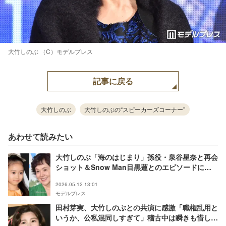
大竹しのぶ （C）モデルプレス
記事に戻る
大竹しのぶ
大竹しのぶの“スピーカーズコーナー”
あわせて読みたい
大竹しのぶ「海のはじまり」孫役・泉谷星奈と再会
ショット＆Snow Man目黒蓮とのエピソードに反
響「本当の家族みたい」「素敵な関係」
2026.05.12 13:01
モデルプレス
田村芽実、大竹しのぶとの共演に感激「職権乱用と
いうか、公私混同しすぎて」稽古中は瞬きも惜しむ