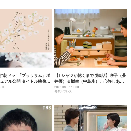
後期“朝ドラ”「ブラッサム」ポ
【Tシャツが乾くまで 第5話】咲子（蒼
ュアル公開 タイトル映像担
井優）＆樹生（中島歩）、心許しあえ
の語りも決定
る関係に 事故から一年・新たな章の幕
:00
2026.08.07 10:00
モデルプレス
上がる