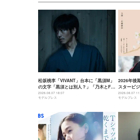
松坂桃李「VIVANT」台本に「黒須M」
2026年
の文字「黒須とは別人？」「乃木とFみ
スタービジ
たいな感じかな？」と考察白熱
当・ドラマ
2026.08.07 18:07
2026.08.07 11
モデルプレス
モデルプレス