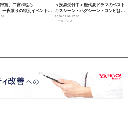
部寛、二宮和也ら
＜投票受付中＞歴代夏ドラマのベスト
NT」一夜限りの特別イベント出
キスシーン・ハグシーン・コンビは？
解禁
【モデルプレスランキング】
:00
2026.08.06 17:00
モデルプレス