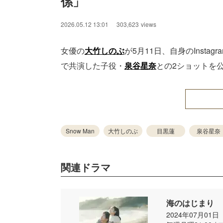
係」
2026.05.12 13:01
303,623
views
女優の
大竹しのぶ
が5月11日、自身のInsta
で共演した子役・
泉谷星奈
との2ショットを
Snow Man
大竹しのぶ
目黒蓮
泉谷星奈
関連ドラマ
海のはじまり
2024年07月01