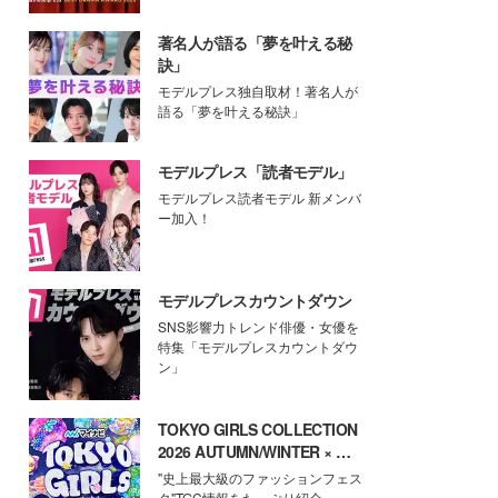
著名人が語る「夢を叶える秘
訣」
モデルプレス独自取材！著名人が
語る「夢を叶える秘訣」
モデルプレス「読者モデル」
モデルプレス読者モデル 新メンバ
ー加入！
モデルプレスカウントダウン
SNS影響力トレンド俳優・女優を
特集「モデルプレスカウントダウ
ン」
TOKYO GIRLS COLLECTION
2026 AUTUMN/WINTER × モ
デルプレス
"史上最大級のファッションフェス
タ"TGC情報をたっぷり紹介