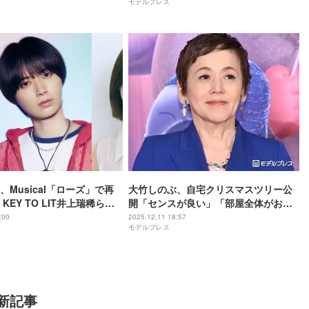
モデルプレス
そう」と反響
、Musical「ローズ」で再
大竹しのぶ、自宅クリスマスツリー公
KEY TO LIT井上瑞稀ら新
開「センスが良い」「部屋全体がおし
トも発表【コメント】
ゃれ」と反響
:00
2025.12.11 18:57
モデルプレス
新記事