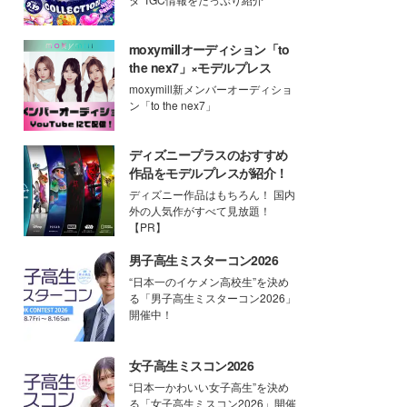
moxymillオーディション「to
the nex7」×モデルプレス
moxymill新メンバーオーディショ
ン「to the nex7」
ディズニープラスのおすすめ
作品をモデルプレスが紹介！
ディズニー作品はもちろん！ 国内
外の人気作がすべて見放題！
【PR】
男子高生ミスターコン2026
“日本一のイケメン高校生”を決め
る「男子高生ミスターコン2026」
開催中！
女子高生ミスコン2026
“日本一かわいい女子高生”を決め
る「女子高生ミスコン2026」開催