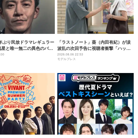
年ぶり民放ドラマレギュラー
「ラストノート」葵（内田有紀）が涙
流星と唯一無二の異色のバデ
波乱の次回予告に視聴者衝撃「ハッピ
【LOST10】
ーエンドに進むのかと思ったのに」
:00
2026.08.06 22:53
モデルプレス
「不穏すぎる」【ネタバレあり】