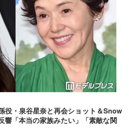
役・泉谷星奈と再会ショット＆Snow 
に反響「本当の家族みたい」「素敵な関
Loaded
:
52.23%