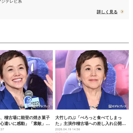
/ フジテレビ系
詳しく見る
、稽古場に能登の焼き菓子
大竹しのぶ「ぺろっと食べてしまっ
心遣いに感動」「素敵」の
た」主演作稽古場への差し入れ公開
「流石のセレクト」「現場の活気が出
:37
2026.04.19 14:56