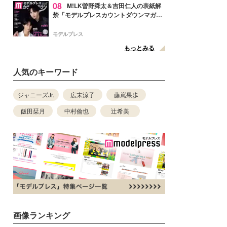
08
M!LK曽野舜太＆吉田仁人の表紙解
禁「モデルプレスカウントダウンマガジ
ン」巻頭に登場
モデルプレス
もっとみる
人気のキーワード
ジャニーズJr.
広末涼子
藤嶌果歩
飯田栞月
中村倫也
辻希美
画像ランキング