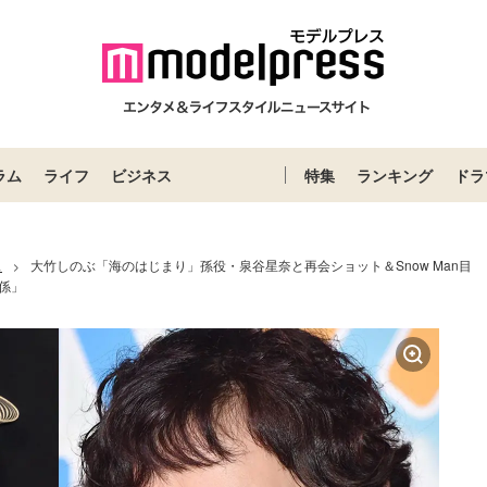
ラム
ライフ
ビジネス
特集
ランキング
ドラ
ス
大竹しのぶ「海のはじまり」孫役・泉谷星奈と再会ショット＆Snow Man目
>
係」