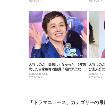
モデルプレス
モデルプレス
大竹しのぶ「美味しくなかった」3年熟
大竹しのぶ
成した自家製梅酒披露「逆に気にな
び主人公に 
る」「感想がチャーミング」の声
たなキャス
2025.12.26 12:29
2025.12.14 04
モデルプレス
モデルプレス
「ドラマニュース」カテゴリーの最