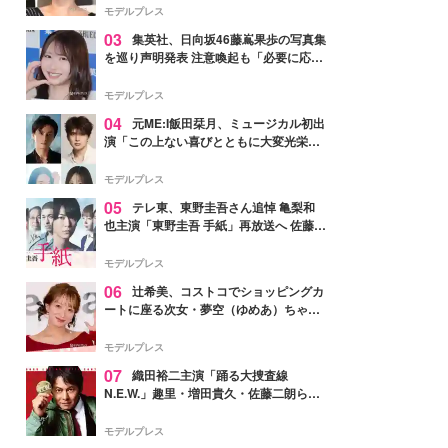
モデルプレス
03
集英社、日向坂46藤嶌果歩の写真集
を巡り声明発表 注意喚起も「必要に応じ
て法的措置を含む対応を検討」
モデルプレス
04
元ME:I飯田栞月、ミュージカル初出
演「この上ない喜びとともに大変光栄」
4年ぶり上演「ファントム」城田優らキ
ャスト発表
モデルプレス
05
テレ東、東野圭吾さん追悼 亀梨和
也主演「東野圭吾 手紙」再放送へ 佐藤隆
太・本田翼・中村倫也ら出演
モデルプレス
06
辻希美、コストコでショッピングカ
ートに座る次女・夢空（ゆめあ）ちゃん
の姿公開「乗りこなしてる感じが可愛す
ぎ」「成長を感じる」の声
モデルプレス
07
織田裕二主演「踊る大捜査線
N.E.W.」趣里・増田貴久・佐藤二朗ら新
メンバー紹介映像解禁 各キャラクター象
徴する“謎のキーワード”も
モデルプレス