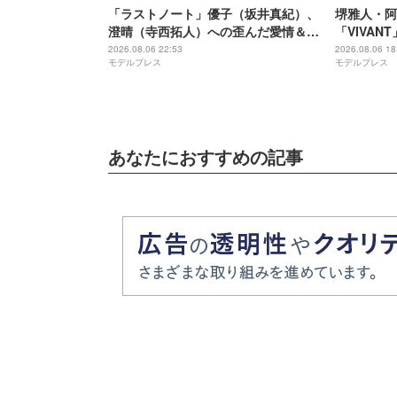
「ラストノート」優子（坂井真紀）、
堺雅人・阿
澄晴（寺西拓人）への歪んだ愛情＆執
「VIVA
着浮き彫りに「完全にホラー」「目に
演者11人
2026.08.06 22:53
2026.08.06 18
モデルプレス
モデルプレス
光がない」【ネタバレあり】
あなたにおすすめの記事