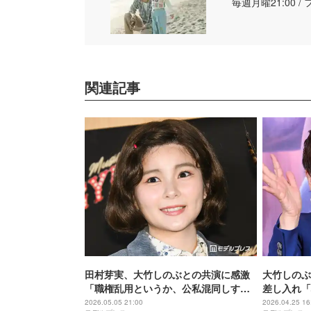
毎週月曜21:00 
関連記事
田村芽実、大竹しのぶとの共演に感激
大竹しのぶ
「職権乱用というか、公私混同しすぎ
差し入れ「
て」稽古中は瞬きも惜しむ【GYPSY】
声
2026.05.05 21:00
2026.04.25 16