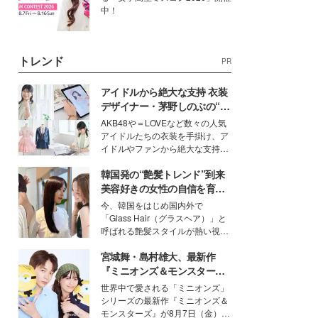
中！
トレンド
PR
アイドルから絶大な支持 衣装
デザイナー・茅野しのぶの“可
愛い”を作る美学＜「シチズン
AKB48や＝LOVEなど数々の人気
クロスシー」インタビュー＞
アイドルたちの衣装を手掛け、ア
イドルやファンから絶大な支持を
得る、株式会社オサレカンパニー
韓国発の“艶髪トレンド”到来
取締役兼クリエイティブディレク
ター・茅野しのぶ。一人ひとりの
美容好きの女性の自信を育む
個性に寄り添い、魅力を引き出す
「ヘアケア事情」って？
今、韓国をはじめ国内外で
衣装作りは、多くの女性たちに勇
「Glass Hair（グラスヘア）」と
気と自信を与え続けている。
呼ばれる艶髪スタイルが熱い視線
を集めています。メイクやファッ
宮城舞・島村雄大、最新作
ションの完成度を高めるベースと
して、“髪そのものの美しさ”に改
『ミニオンズ＆モンスター
めて注目する人が増えている様
ズ』の魅力熱弁 ハチャメチャ
世界中で愛される「ミニオンズ」
子。今回は、そんな憧れの艶やか
だけじゃない“友情と絆”に感
シリーズの最新作『ミニオンズ＆
な髪を日常で叶える、美容好きの
動
モンスターズ』が8月7日（金）に