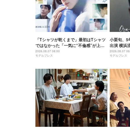
「Tシャツが乾くまで」最初はTシャツ
小栗旬、5
ではなかった「一気に“不倫感”が上が
出演 横浜
りませんか？」タイトル決定の裏側＆
ィで初共演
2026.08.07 08:00
2026.08.07 06
モデルプレス
モデルプレス
物語に仕掛けたユニークな視点【脚本
家・生方美久氏インタビュー】