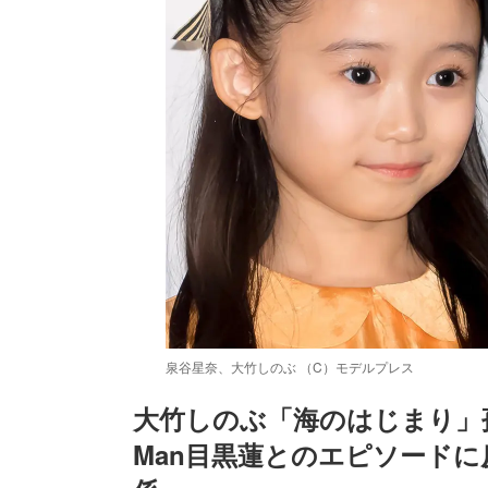
泉谷星奈、大竹しのぶ （C）モデルプレス
大竹しのぶ「海のはじまり」孫
Man目黒蓮とのエピソード
/
Unmute