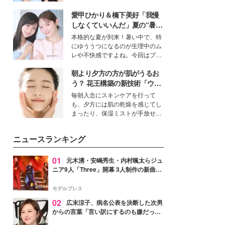
女性たちのヘアケア事情を紹介し
公開。モデルプレスでは、“大のミ
ます。
愛甲ひかり＆橋下美好「我慢
ニオン好き”という共通点を持つモ
デルの宮城舞と島村雄大の特別対
しなくていいんだ」夏の“暑さ
談をお届け！それぞれの視点か
対策”の新しい選択肢とは？
本格的な夏が到来！暑い中で、特
ら、今作ならではの魅力や予想外
にゆううつになるのが生理中のム
の感動をもたらす奥深いストーリ
レや不快感ですよね。今回はプラ
ーについて熱く語り合ってもらっ
イベートでも仲良しで旅行好きな
た。
朝より夕方の方が肌がうるお
モデル・愛甲ひかりさんと橋下美
好さんを迎えて本音で女子会トー
う？ 花王構築の新技術「ウォ
ク。猛暑のお出かけを快適に過ご
ーターキャプチャリングスキ
毎朝入念にスキンケアを行って
すヒントや、2人が感動した夏の
ン（捕水肌）」がスキンケア
も、夕方には肌の乾燥を感じてし
生理の新常識にも迫りました。
の常識を変える予感
まったり、保湿ミストが手放せな
いという読者も多いのでは？そん
な美容の常識を大きく変える可能
ニュースランキング
性を秘めた、革新的な「Water
Capturing Skin（ウォーターキャ
プチャリングスキン：捕水肌）」
01
元木湧・安嶋秀生・内村颯太らジュ
技術を、花王が構築した。
ニア9人「Three」開幕 3人制作の新曲＆
手描きセットに込めた想い「もっと前に
進んで夢を掴みたい」【ゲネプロレポ】
モデルプレス
02
広末涼子、病名公表を決断した次男
からの言葉「言い訳にするのも嫌だっ
た」「言うべきか迷った」