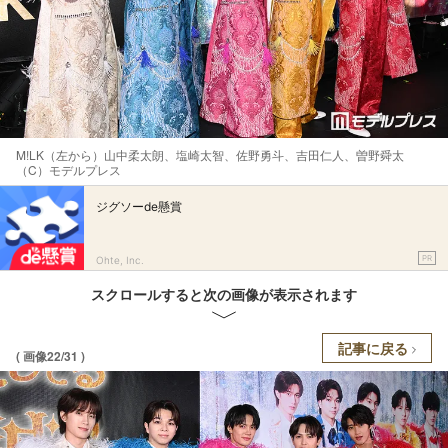
M!LK（左から）山中柔太朗、塩崎太智、佐野勇斗、吉田仁人、曽野舜太
（C）モデルプレス
ジグソーde懸賞
PR
Ohte, Inc.
スクロールすると次の画像が表示されます
記事に戻る
( 画像22/31 )