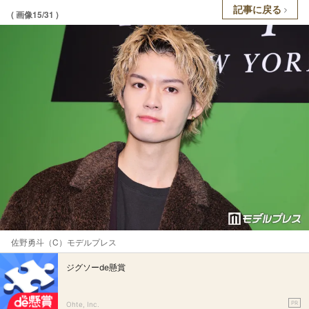
記事に戻る
( 画像15/31 )
佐野勇斗（C）モデルプレス
ジグソーde懸賞
PR
Ohte, Inc.