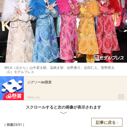
M!LK（左から）山中柔太朗、塩崎太智、佐野勇斗、吉田仁人、曽野舜太
（C）モデルプレス
ジグソーde懸賞
PR
Ohte, Inc.
スクロールすると次の画像が表示されます
記事に戻る
( 画像23/31 )