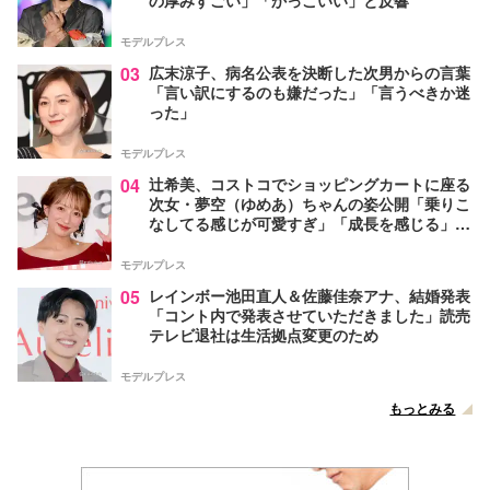
モデルプレス
03
広末涼子、病名公表を決断した次男からの言葉
「言い訳にするのも嫌だった」「言うべきか迷
った」
モデルプレス
04
辻希美、コストコでショッピングカートに座る
次女・夢空（ゆめあ）ちゃんの姿公開「乗りこ
なしてる感じが可愛すぎ」「成長を感じる」の
声
モデルプレス
05
レインボー池田直人＆佐藤佳奈アナ、結婚発表
「コント内で発表させていただきました」読売
テレビ退社は生活拠点変更のため
モデルプレス
もっとみる