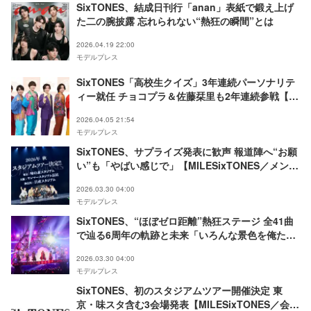
SixTONES、結成日刊行「anan」表紙で鍛え上げ
た二の腕披露 忘れられない“熱狂の瞬間”とは
2026.04.19 22:00
モデルプレス
SixTONES「高校生クイズ」3年連続パーソナリテ
ィー就任 チョコプラ＆佐藤栞里も2年連続参戦【コ
メント】
2026.04.05 21:54
モデルプレス
SixTONES、サプライズ発表に歓声 報道陣へ“お願
い”も「やばい感じで」【MILESixTONES／メンバ
ー全員コメント】
2026.03.30 04:00
モデルプレス
SixTONES、“ほぼゼロ距離”熱狂ステージ 全41曲
で辿る6周年の軌跡と未来「いろんな景色を俺たち
6人と一緒に見ましょう」【MILESixTONESライブ
2026.03.30 04:00
レポ】
モデルプレス
SixTONES、初のスタジアムツアー開催決定 東
京・味スタ含む3会場発表【MILESixTONES／会場