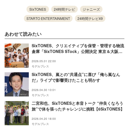
SixTONES
24時間テレビ
ジャニーズ
STARTO ENTERTAINMENT
24時間テレビ49
あわせて読みたい
SixTONES、クリエイティブを保管・管理する物流
倉庫「SixTONES STock」公開決定 東京＆大阪で
見学会開催
2026.05.01 22:00
モデルプレス
SixTONES、嵐との“共通点”に喜び「俺ら嵐なん
だ」ライブで影響受けたことも明かす
2026.04.30 13:01
モデルプレス
二宮和也、SixTONESと本音トーク “仲良くなろう
旅”で体を張ったチャレンジに挑戦【6SixTONES】
2026.04.20 18:00
モデルプレス