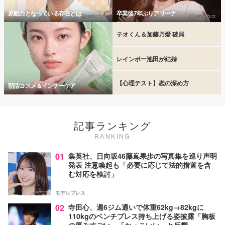
原動力となっている存在とは
卒業後7年ぶりアリーナ
テオくん＆加藤乃愛 破局
レインボー池田が結婚
【心理テスト】恋の深め方
朝活コスメ＆インナーケア
記事ランキング
RANKING
01
集英社、日向坂46藤嶌果歩の写真集を巡り声明
発表 注意喚起も「必要に応じて法的措置を含
む対応を検討」
モデルプレス
02
寺田心、週6ジム通いで体重62kg→82kgに
110kgのベンチプレス持ち上げる姿披露「胸板
の厚みすごい」「かっこいい」と反響