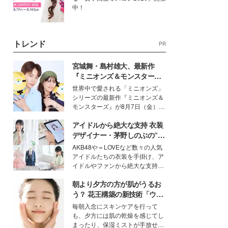
中！
トレンド
PR
宮城舞・島村雄大、最新作
『ミニオンズ＆モンスター
ズ』の魅力熱弁 ハチャメチャ
世界中で愛される「ミニオンズ」
だけじゃない“友情と絆”に感
シリーズの最新作『ミニオンズ＆
動
モンスターズ』が8月7日（金）に
公開。モデルプレスでは、“大のミ
アイドルから絶大な支持 衣装
ニオン好き”という共通点を持つモ
デルの宮城舞と島村雄大の特別対
デザイナー・茅野しのぶの“可
談をお届け！それぞれの視点か
愛い”を作る美学＜「シチズン
AKB48や＝LOVEなど数々の人気
ら、今作ならではの魅力や予想外
クロスシー」インタビュー＞
アイドルたちの衣装を手掛け、ア
の感動をもたらす奥深いストーリ
イドルやファンから絶大な支持を
ーについて熱く語り合ってもらっ
得る、株式会社オサレカンパニー
た。
朝より夕方の方が肌がうるお
取締役兼クリエイティブディレク
ター・茅野しのぶ。一人ひとりの
う？ 花王構築の新技術「ウォ
個性に寄り添い、魅力を引き出す
ーターキャプチャリングスキ
毎朝入念にスキンケアを行って
衣装作りは、多くの女性たちに勇
ン（捕水肌）」がスキンケア
も、夕方には肌の乾燥を感じてし
気と自信を与え続けている。
の常識を変える予感
まったり、保湿ミストが手放せな