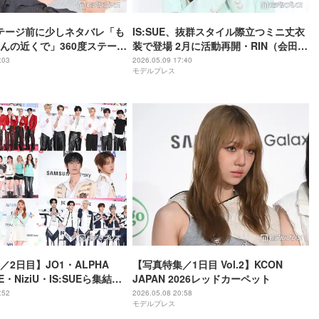
、ステージ前に少しネタバレ「も
IS:SUE、抜群スタイル際立つミニ丈衣
んの近くで」360度ステージ
装で登場 2月に活動再開・RIN（会田
KCON JAPAN 2026／レ
凛）はデビュー後初「KCON」レカペ
:03
2026.05.09 17:40
モデルプレス
ット】
【KCON JAPAN 2026／レッドカーペ
ット】
／2日目】JO1・ALPHA
【写真特集／1日目 Vol.2】KCON
NE・NiziU・IS:SUEら集結＜
JAPAN 2026レッドカーペット
APAN 2026／レッドカーペッ
:52
2026.05.08 20:58
モデルプレス