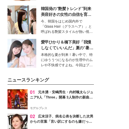
いという読者も多いのでは？そん
韓国発の“艶髪トレンド”到来
な美容の常識を大きく変える可能
性を秘めた、革新的な「Water
美容好きの女性の自信を育む
Capturing Skin（ウォーターキャ
「ヘアケア事情」って？
今、韓国をはじめ国内外で
プチャリングスキン：捕水肌）」
「Glass Hair（グラスヘア）」と
技術を、花王が構築した。
呼ばれる艶髪スタイルが熱い視線
を集めています。メイクやファッ
愛甲ひかり＆橋下美好「我慢
ションの完成度を高めるベースと
して、“髪そのものの美しさ”に改
しなくていいんだ」夏の“暑さ
めて注目する人が増えている様
対策”の新しい選択肢とは？
本格的な夏が到来！暑い中で、特
子。今回は、そんな憧れの艶やか
にゆううつになるのが生理中のム
な髪を日常で叶える、美容好きの
レや不快感ですよね。今回はプラ
女性たちのヘアケア事情を紹介し
イベートでも仲良しで旅行好きな
ます。
モデル・愛甲ひかりさんと橋下美
ニュースランキング
好さんを迎えて本音で女子会トー
ク。猛暑のお出かけを快適に過ご
すヒントや、2人が感動した夏の
01
元木湧・安嶋秀生・内村颯太らジュ
生理の新常識にも迫りました。
ニア9人「Three」開幕 3人制作の新曲＆
手描きセットに込めた想い「もっと前に
進んで夢を掴みたい」【ゲネプロレポ】
モデルプレス
02
広末涼子、病名公表を決断した次男
からの言葉「言い訳にするのも嫌だっ
た」「言うべきか迷った」