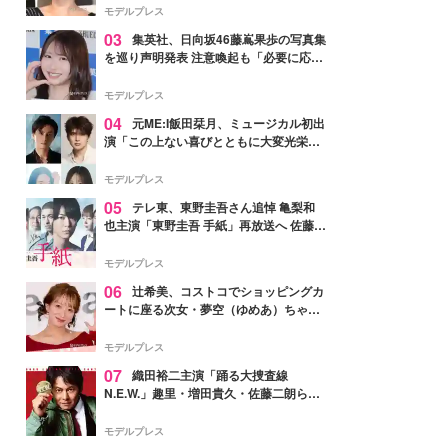
モデルプレス
03
集英社、日向坂46藤嶌果歩の写真集
を巡り声明発表 注意喚起も「必要に応じ
て法的措置を含む対応を検討」
モデルプレス
04
元ME:I飯田栞月、ミュージカル初出
演「この上ない喜びとともに大変光栄」
4年ぶり上演「ファントム」城田優らキ
ャスト発表
モデルプレス
05
テレ東、東野圭吾さん追悼 亀梨和
也主演「東野圭吾 手紙」再放送へ 佐藤隆
太・本田翼・中村倫也ら出演
モデルプレス
06
辻希美、コストコでショッピングカ
ートに座る次女・夢空（ゆめあ）ちゃん
の姿公開「乗りこなしてる感じが可愛す
ぎ」「成長を感じる」の声
モデルプレス
07
織田裕二主演「踊る大捜査線
N.E.W.」趣里・増田貴久・佐藤二朗ら新
メンバー紹介映像解禁 各キャラクター象
徴する“謎のキーワード”も
モデルプレス