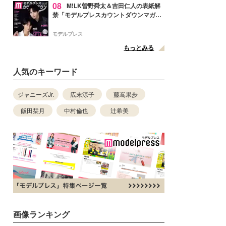
08
M!LK曽野舜太＆吉田仁人の表紙解
禁「モデルプレスカウントダウンマガジ
ン」巻頭に登場
モデルプレス
もっとみる
人気のキーワード
ジャニーズJr.
広末涼子
藤嶌果歩
飯田栞月
中村倫也
辻希美
画像ランキング