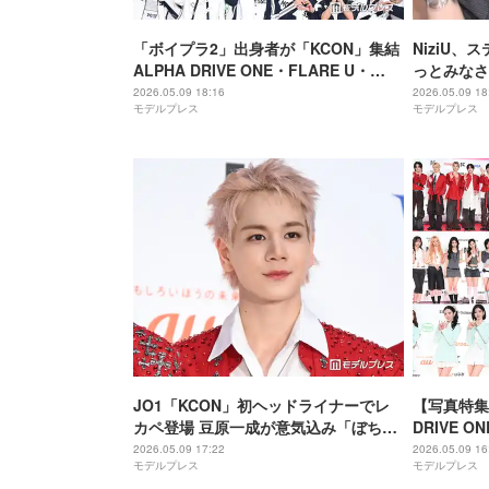
「ボイプラ2」出身者が「KCON」集結
NiziU
ALPHA DRIVE ONE・FLARE U・
っとみなさ
MODYSSEY連続でレカペ登壇【KCON
に意気込み【
2026.05.09 18:16
2026.05.09 18
モデルプレス
モデルプレス
JAPAN 2026／レッドカーペット】
ッドカーペ
JO1「KCON」初ヘッドライナーでレ
【写真特集
カペ登場 豆原一成が意気込み「ぼちぶ
DRIVE O
ちあげでガンガンいきたい」【KCON
KCON J
2026.05.09 17:22
2026.05.09 16
モデルプレス
モデルプレス
JAPAN 2026／レッドカーペット】
ト＞