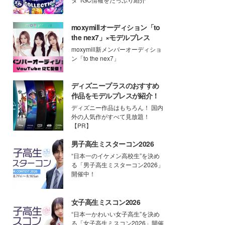
moxymillオーディション「to
the nex7」×モデルプレス
moxymill新メンバーオーディショ
ン「to the nex7」
ディズニープラスのおすすめ
作品をモデルプレスが紹介！
ディズニー作品はもちろん！ 国内
外の人気作がすべて見放題！
【PR】
男子高生ミスターコン2026
“日本一のイケメン高校生”を決め
る「男子高生ミスターコン2026」
開催中！
女子高生ミスコン2026
“日本一かわいい女子高生”を決め
る「女子高生ミスコン2026」開催