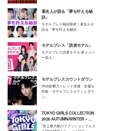
著名人が語る「夢を叶える秘
訣」
モデルプレス独自取材！著名人が
語る「夢を叶える秘訣」
モデルプレス「読者モデル」
モデルプレス読者モデル 新メンバ
ー加入！
モデルプレスカウントダウン
SNS影響力トレンド俳優・女優を
特集「モデルプレスカウントダウ
ン」
TOKYO GIRLS COLLECTION
2026 AUTUMN/WINTER × モ
デルプレス
"史上最大級のファッションフェス
タ"TGC情報をたっぷり紹介