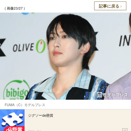
記事に戻る
( 画像23/27 )
FUMA（C）モデルプレス
ジグソーde懸賞
PR