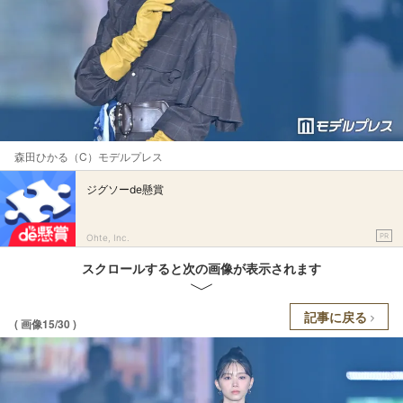
森田ひかる（C）モデルプレス
ジグソーde懸賞
PR
Ohte, Inc.
スクロールすると次の画像が表示されます
記事に戻る
( 画像15/30 )