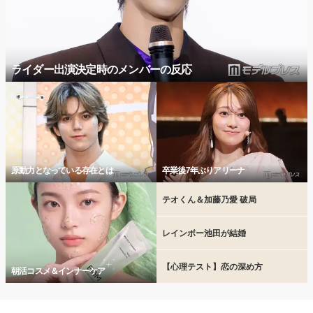
ライダー出演決定時のメンバーの反応
原動力となっている存在とは
卒業後7年ぶりアリーナ
テオくん＆加藤乃愛 破局
レインボー池田が結婚
【心理テスト】恋の深め方
朝活コスメ＆インナーケア