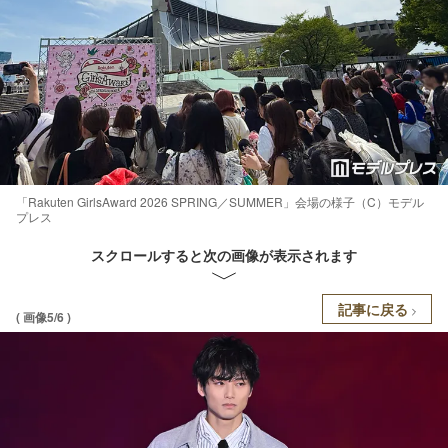
「Rakuten GirlsAward 2026 SPRING／SUMMER」会場の様子（C）モデル
プレス
スクロールすると次の画像が表示されます
記事に戻る
( 画像5/6 )