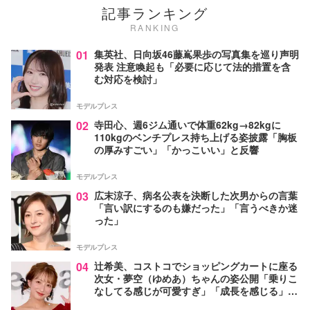
記事ランキング
RANKING
01
集英社、日向坂46藤嶌果歩の写真集を巡り声明
発表 注意喚起も「必要に応じて法的措置を含
む対応を検討」
モデルプレス
02
寺田心、週6ジム通いで体重62kg→82kgに
110kgのベンチプレス持ち上げる姿披露「胸板
の厚みすごい」「かっこいい」と反響
モデルプレス
03
広末涼子、病名公表を決断した次男からの言葉
「言い訳にするのも嫌だった」「言うべきか迷
った」
モデルプレス
04
辻希美、コストコでショッピングカートに座る
次女・夢空（ゆめあ）ちゃんの姿公開「乗りこ
なしてる感じが可愛すぎ」「成長を感じる」の
声