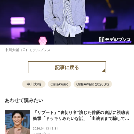
中川大輔（C）モデルプレス
記事に戻る
中川大輔
GirlsAward
GirlsAward 2026S/S
あわせて読みたい
「リブート」“裏切り者”演じた俳優の裏話に視聴者
衝撃「ドッキリみたいな話」「出演者まで騙してい
たなんて」の声
2026.04.13 13:31
モデルプレス