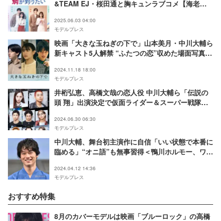
&TEAM EJ・桜田通と胸キュンラブコメ【海老だ
って鯛が釣りたい】
2025.06.03 04:00
モデルプレス
映画「大きな玉ねぎの下で」山本美月・中川大輔ら
新キャスト5人解禁 “ふたつの恋”収めた場面写真も
公開
2024.11.18 18:00
モデルプレス
井桁弘恵、高橋文哉の恋人役 中川大輔ら「伝説の
頭 翔」出演決定で仮面ライダー＆スーパー戦隊出
身俳優集結
2024.06.30 06:30
モデルプレス
中川大輔、舞台初主演作に自信「いい状態で本番に
臨める」“オニ語”も無事習得＜鴨川ホルモー、ワン
スモア＞
2024.04.12 14:36
モデルプレス
おすすめ特集
8月のカバーモデルは映画「ブルーロック」の高橋