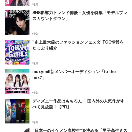
特集
SNS影響力トレンド俳優・女優を特集「モデルプレ
スカウントダウン」
特集
"史上最大級のファッションフェスタ"TGC情報を
たっぷり紹介
特集
moxymill新メンバーオーディション「to the
nex7」
特集
ディズニー作品はもちろん！ 国内外の人気作がす
べて見放題！【PR】
特集
“日本一のイケメン高校生”を決める「男子高生ミス