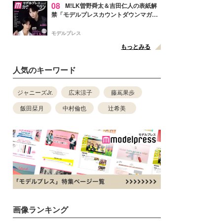
08
M!LK曽野舜太＆吉田仁人の表紙解
禁「モデルプレスカウントダウンマガジ
ン」巻頭に登場
モデルプレス
もっとみる
人気のキーワード
ジャニーズJr.
広末涼子
藤嶌果歩
飯田栞月
中村倫也
辻希美
画像ランキング