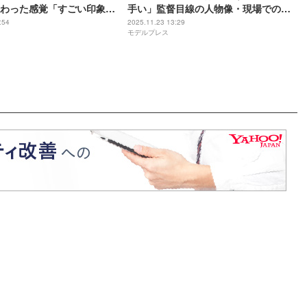
わった感覚「すごい印象的
手い」監督目線の人物像・現場での佇
ころ】
まい【こころ】
:54
2025.11.23 13:29
モデルプレス