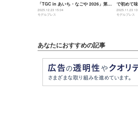
「TGC in あいち・なごや 2026」第5
で初めて味
弾出演者解禁 izna日本人メンバーがラ
です」【こ
2025.12.23 15:04
2025.11.23 13
モデルプレス
モデルプレス
ンウェイデビュー
あなたにおすすめの記事