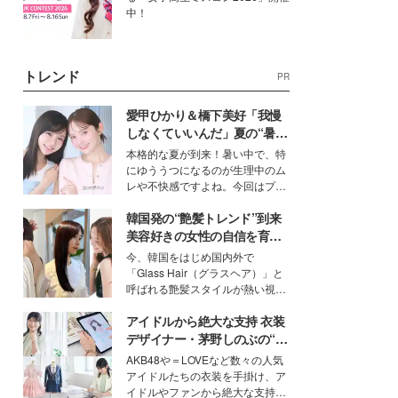
中！
トレンド
PR
愛甲ひかり＆橋下美好「我慢
しなくていいんだ」夏の“暑さ
対策”の新しい選択肢とは？
本格的な夏が到来！暑い中で、特
にゆううつになるのが生理中のム
レや不快感ですよね。今回はプラ
イベートでも仲良しで旅行好きな
韓国発の“艶髪トレンド”到来
モデル・愛甲ひかりさんと橋下美
好さんを迎えて本音で女子会トー
美容好きの女性の自信を育む
ク。猛暑のお出かけを快適に過ご
「ヘアケア事情」って？
今、韓国をはじめ国内外で
すヒントや、2人が感動した夏の
「Glass Hair（グラスヘア）」と
生理の新常識にも迫りました。
呼ばれる艶髪スタイルが熱い視線
を集めています。メイクやファッ
アイドルから絶大な支持 衣装
ションの完成度を高めるベースと
して、“髪そのものの美しさ”に改
デザイナー・茅野しのぶの“可
めて注目する人が増えている様
愛い”を作る美学＜「シチズン
AKB48や＝LOVEなど数々の人気
子。今回は、そんな憧れの艶やか
クロスシー」インタビュー＞
アイドルたちの衣装を手掛け、ア
な髪を日常で叶える、美容好きの
イドルやファンから絶大な支持を