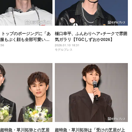
 トップのポージングに「あ
樋口幸平、ふんわりヘア×チークで雰囲
服もぷく顔も全部可愛い」
気ガラリ【TGCしずおか2026】
カジュアルコーデでランウェ
:56
2026.01.10 18:31
モデルプレス
あいち・なごや2026】
超特急・草川拓弥との芝居
超特急・草川拓弥は「受けの芝居が上