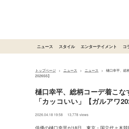
ニュース
スタイル
エンターテイメント
コ
トップページ
ニュース
ニュース
樋口幸平、総
>
>
>
2026SS】
樋口幸平、総柄コーデ着こな
「カッコいい」【ガルアワ202
2026.04.18 19:58
13,778
views
俳優の樋口幸平が18日、東京・国⽴代々⽊