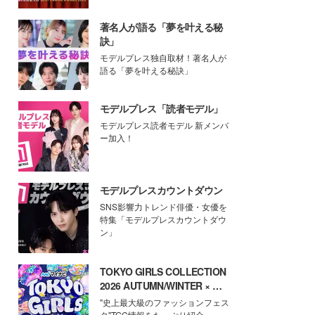
著名人が語る「夢を叶える秘
訣」
モデルプレス独自取材！著名人が
語る「夢を叶える秘訣」
モデルプレス「読者モデル」
モデルプレス読者モデル 新メンバ
ー加入！
モデルプレスカウントダウン
SNS影響力トレンド俳優・女優を
特集「モデルプレスカウントダウ
ン」
TOKYO GIRLS COLLECTION
2026 AUTUMN/WINTER × モ
デルプレス
"史上最大級のファッションフェス
タ"TGC情報をたっぷり紹介