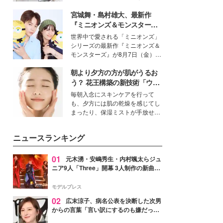
女性たちのヘアケア事情を紹介し
得る、株式会社オサレカンパニー
ます。
宮城舞・島村雄大、最新作
取締役兼クリエイティブディレク
ター・茅野しのぶ。一人ひとりの
『ミニオンズ＆モンスター
個性に寄り添い、魅力を引き出す
ズ』の魅力熱弁 ハチャメチャ
世界中で愛される「ミニオンズ」
衣装作りは、多くの女性たちに勇
だけじゃない“友情と絆”に感
シリーズの最新作『ミニオンズ＆
気と自信を与え続けている。
動
モンスターズ』が8月7日（金）に
公開。モデルプレスでは、“大のミ
朝より夕方の方が肌がうるお
ニオン好き”という共通点を持つモ
デルの宮城舞と島村雄大の特別対
う？ 花王構築の新技術「ウォ
談をお届け！それぞれの視点か
ーターキャプチャリングスキ
毎朝入念にスキンケアを行って
ら、今作ならではの魅力や予想外
ン（捕水肌）」がスキンケア
も、夕方には肌の乾燥を感じてし
の感動をもたらす奥深いストーリ
の常識を変える予感
まったり、保湿ミストが手放せな
ーについて熱く語り合ってもらっ
いという読者も多いのでは？そん
た。
な美容の常識を大きく変える可能
ニュースランキング
性を秘めた、革新的な「Water
Capturing Skin（ウォーターキャ
プチャリングスキン：捕水肌）」
01
元木湧・安嶋秀生・内村颯太らジュ
技術を、花王が構築した。
ニア9人「Three」開幕 3人制作の新曲＆
手描きセットに込めた想い「もっと前に
進んで夢を掴みたい」【ゲネプロレポ】
モデルプレス
02
広末涼子、病名公表を決断した次男
からの言葉「言い訳にするのも嫌だっ
た」「言うべきか迷った」