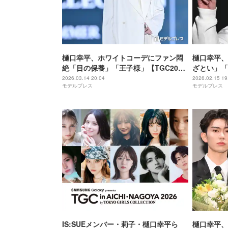
樋口幸平、ホワイトコーデにファン悶
樋口幸平、
絶「目の保養」「王子様」【TGC2026
ざとい」「
S/S】
の声 花柄
2026.03.14 20:04
2026.02.15 19
モデルプレス
モデルプレス
イ【TGC
IS:SUEメンバー・莉子・樋口幸平ら
樋口幸平、