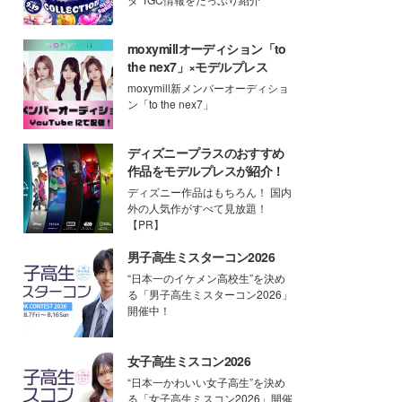
moxymillオーディション「to
the nex7」×モデルプレス
moxymill新メンバーオーディショ
ン「to the nex7」
ディズニープラスのおすすめ
作品をモデルプレスが紹介！
ディズニー作品はもちろん！ 国内
外の人気作がすべて見放題！
【PR】
男子高生ミスターコン2026
“日本一のイケメン高校生”を決め
る「男子高生ミスターコン2026」
開催中！
女子高生ミスコン2026
“日本一かわいい女子高生”を決め
る「女子高生ミスコン2026」開催