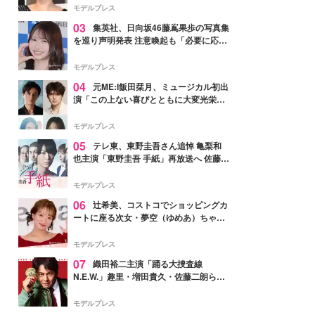
モデルプレス
03
集英社、日向坂46藤嶌果歩の写真集
を巡り声明発表 注意喚起も「必要に応じ
て法的措置を含む対応を検討」
モデルプレス
04
元ME:I飯田栞月、ミュージカル初出
演「この上ない喜びとともに大変光栄」
4年ぶり上演「ファントム」城田優らキ
ャスト発表
モデルプレス
05
テレ東、東野圭吾さん追悼 亀梨和
也主演「東野圭吾 手紙」再放送へ 佐藤隆
太・本田翼・中村倫也ら出演
モデルプレス
06
辻希美、コストコでショッピングカ
ートに座る次女・夢空（ゆめあ）ちゃん
の姿公開「乗りこなしてる感じが可愛す
ぎ」「成長を感じる」の声
モデルプレス
07
織田裕二主演「踊る大捜査線
N.E.W.」趣里・増田貴久・佐藤二朗ら新
メンバー紹介映像解禁 各キャラクター象
徴する“謎のキーワード”も
モデルプレス