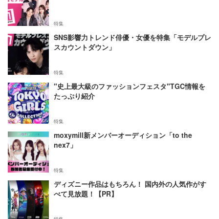
特集
SNS影響力トレンド俳優・女優を特集「モデルプレ
スカウントダウン」
特集
"史上最大級のファッションフェスタ"TGC情報を
たっぷり紹介
特集
moxymill新メンバーオーディション「to the
nex7」
特集
ディズニー作品はもちろん！ 国内外の人気作がす
べて見放題！【PR】