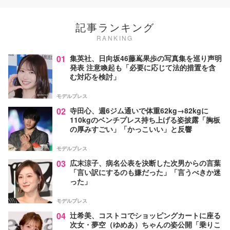
記事ランキング
RANKING
01
集英社、日向坂46藤嶌果歩の写真集を巡り声明
発表 注意喚起も「必要に応じて法的措置を含
む対応を検討」
モデルプレス
02
寺田心、週6ジム通いで体重62kg→82kgに
110kgのベンチプレス持ち上げる姿披露「胸板
の厚みすごい」「かっこいい」と反響
モデルプレス
03
広末涼子、病名公表を決断した次男からの言葉
「言い訳にするのも嫌だった」「言うべきか迷
った」
モデルプレス
04
辻希美、コストコでショッピングカートに座る
次女・夢空（ゆめあ）ちゃんの姿公開「乗りこ