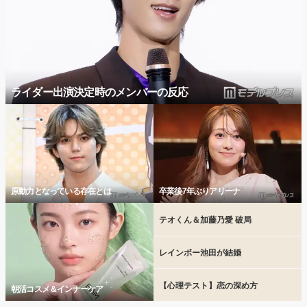
ライダー出演決定時のメンバーの反応
原動力となっている存在とは
卒業後7年ぶりアリーナ
テオくん＆加藤乃愛 破局
レインボー池田が結婚
【心理テスト】恋の深め方
朝活コスメ＆インナーケア