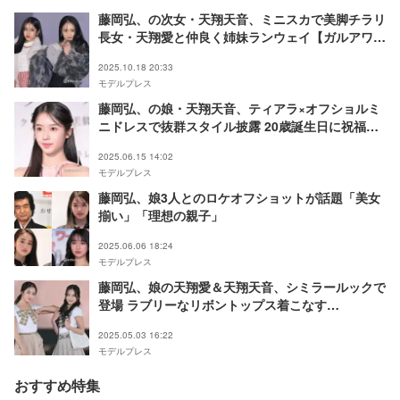
藤岡弘、の次女・天翔天音、ミニスカで美脚チラリ
長女・天翔愛と仲良く姉妹ランウェイ【ガルアワ
2025AW】
2025.10.18 20:33
モデルプレス
藤岡弘、の娘・天翔天音、ティアラ×オフショルミ
ニドレスで抜群スタイル披露 20歳誕生日に祝福の
声「リアルプリンセス」
2025.06.15 14:02
モデルプレス
藤岡弘、娘3人とのロケオフショットが話題「美女
揃い」「理想の親子」
2025.06.06 18:24
モデルプレス
藤岡弘、娘の天翔愛＆天翔天音、シミラールックで
登場 ラブリーなリボントップス着こなす
【GirlsAward 2025SS】
2025.05.03 16:22
モデルプレス
おすすめ特集