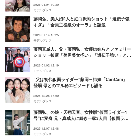
2026.04.04 19:30
モデルプレス
藤岡弘、美人娘2人と紅白振袖ショット「遺伝子強
すぎ」「全員主役級のオーラ」と話題
2026.01.14 15:25
モデルプレス
藤岡真威人、父・藤岡弘、女優姉妹らとファミリー
ショット披露「美男美女揃い」「遺伝子強い」と反
響
2026.01.02 12:19
モデルプレス
“父は初代仮面ライダー”藤岡三姉妹「CanCam」
登場 母とのマル秘エピソードも語る
2025.12.25 17:00
モデルプレス
藤岡弘、の娘・天翔天音、女性版“仮面ライダー1
号”に変身 兄・真威人に続き一家3人目【仮面ライ
ダーアインズ withガールズリミック】
2025.12.07 12:48
モデルプレス