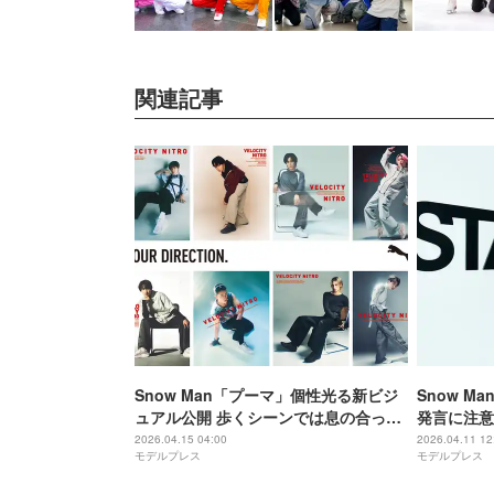
関連記事
Snow Man「プーマ」個性光る新ビジ
Snow M
ュアル公開 歩くシーンでは息の合った
発言に注意
動き披露
行為です」
2026.04.15 04:00
2026.04.11 12
モデルプレス
モデルプレス