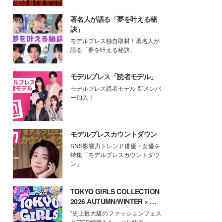
著名人が語る「夢を叶える秘
訣」
モデルプレス独自取材！著名人が
語る「夢を叶える秘訣」
モデルプレス「読者モデル」
モデルプレス読者モデル 新メンバ
ー加入！
モデルプレスカウントダウン
SNS影響力トレンド俳優・女優を
特集「モデルプレスカウントダウ
ン」
TOKYO GIRLS COLLECTION
2026 AUTUMN/WINTER × モ
デルプレス
"史上最大級のファッションフェス
タ"TGC情報をたっぷり紹介