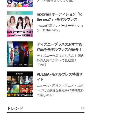
moxymillオーディション「to
the nex7」×モデルプレス
moxymill新メンバーオーディショ
ン「to the nex7」
ディズニープラスのおすすめ
作品をモデルプレスが紹介！
ディズニー作品はもちろん！ 国内
外の人気作がすべて見放題！
【PR】
ABEMA×モデルプレス特設サ
イト
ニュース・恋リア・アニメ・スポ
ーツなど多彩な番組を24時間無料
で楽しめる！
トレンド
PR