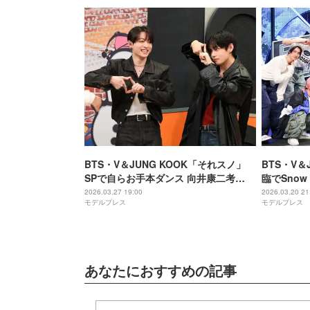
BTS・V＆JUNG KOOK「それスノ」
BTS・V＆
SPで自らお手本ダンス 向井康二考
臨でSno
案“動脈ピース”に続く新作ポーズも披
トーク 新
2026.03.27 19:00
2026.03.20 21
モデルプレス
モデルプレス
露
あなたにおすすめの記事