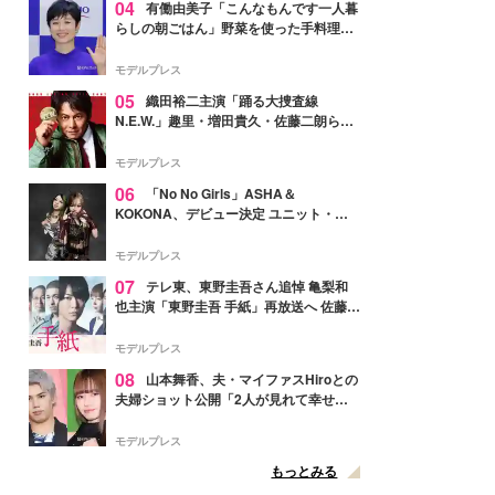
04
有働由美子「こんなもんです一人暮
らしの朝ごはん」野菜を使った手料理公
開「作ってみたい」「ヘルシーで美味し
そう」と反響
モデルプレス
05
織田裕二主演「踊る大捜査線
N.E.W.」趣里・増田貴久・佐藤二朗ら新
メンバー紹介映像解禁 各キャラクター象
徴する“謎のキーワード”も
モデルプレス
06
「No No Girls」ASHA＆
KOKONA、デビュー決定 ユニット・
TAKARAとしてセルフプロデュース楽曲
リリースへ
モデルプレス
07
テレ東、東野圭吾さん追悼 亀梨和
也主演「東野圭吾 手紙」再放送へ 佐藤隆
太・本田翼・中村倫也ら出演
モデルプレス
08
山本舞香、夫・マイファスHiroとの
夫婦ショット公開「2人が見れて幸せ」
「仲の良さが伝わってくる」と反響
モデルプレス
もっとみる