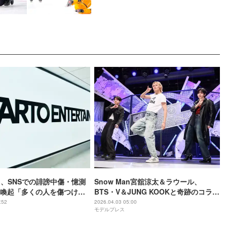
an、SNSでの誹謗中傷・憶測
Snow Man宮舘涼太＆ラウール、
喚起「多くの人を傷つける
BTS・V＆JUNG KOOKと奇跡のコラボ
ダンス実現「平常心ではない」「貴重
:52
2026.04.03 05:00
モデルプレス
な機会を楽しみたい」