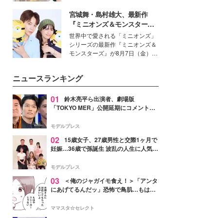
を集めています。メイクやファッ
宮城舞・島村雄大、最新作
ションの完成度を高めるベースと
して、“髪そのものの美しさ”に改
『ミニオンズ＆モンスター
めて注目する人が増えている様
ズ』の魅力熱弁 ハチャメチャ
世界中で愛される「ミニオンズ」
子。今回は、そんな憧れの艶やか
だけじゃない“友情と絆”に感
シリーズの最新作『ミニオンズ＆
な髪を日常で叶える、美容好きの
動
モンスターズ』が8月7日（金）に
女性たちのヘアケア事情を紹介し
公開。モデルプレスでは、“大のミ
ます。
ニオン好き”という共通点を持つモ
ニュースランキング
デルの宮城舞と島村雄大の特別対
談をお届け！それぞれの視点か
ら、今作ならではの魅力や予想外
01
鈴木亮平ら出演者、劇場版
の感動をもたらす奥深いストーリ
「TOKYO MER」公開延期にコメント
ーについて熱く語り合ってもらっ
「現実のヒーローたちにチームMERから
た。
最大の敬意とエールを」
モデルプレス
02
15歳女子、27歳男性と交際1ヶ月で
妊娠…36歳で孫誕生 波乱の人生に人気タ
レント思わずツッコミ「だいぶ危ねえ
よ！」
モデルプレス
03
＜俺のジャガイモ食え！＞「アンタ
にあげてるんだッ」恐怖で鳥肌…もはや
ストーカー？【第3話まんが】
ママスタ☆セレクト