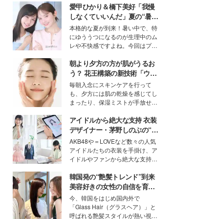
愛甲ひかり＆橋下美好「我慢
しなくていいんだ」夏の“暑さ
対策”の新しい選択肢とは？
本格的な夏が到来！暑い中で、特
にゆううつになるのが生理中のム
レや不快感ですよね。今回はプラ
イベートでも仲良しで旅行好きな
朝より夕方の方が肌がうるお
モデル・愛甲ひかりさんと橋下美
好さんを迎えて本音で女子会トー
う？ 花王構築の新技術「ウォ
ク。猛暑のお出かけを快適に過ご
ーターキャプチャリングスキ
毎朝入念にスキンケアを行って
すヒントや、2人が感動した夏の
ン（捕水肌）」がスキンケア
も、夕方には肌の乾燥を感じてし
生理の新常識にも迫りました。
の常識を変える予感
まったり、保湿ミストが手放せな
いという読者も多いのでは？そん
アイドルから絶大な支持 衣装
な美容の常識を大きく変える可能
性を秘めた、革新的な「Water
デザイナー・茅野しのぶの“可
Capturing Skin（ウォーターキャ
愛い”を作る美学＜「シチズン
AKB48や＝LOVEなど数々の人気
プチャリングスキン：捕水肌）」
クロスシー」インタビュー＞
アイドルたちの衣装を手掛け、ア
技術を、花王が構築した。
イドルやファンから絶大な支持を
得る、株式会社オサレカンパニー
韓国発の“艶髪トレンド”到来
取締役兼クリエイティブディレク
ター・茅野しのぶ。一人ひとりの
美容好きの女性の自信を育む
個性に寄り添い、魅力を引き出す
「ヘアケア事情」って？
今、韓国をはじめ国内外で
衣装作りは、多くの女性たちに勇
「Glass Hair（グラスヘア）」と
気と自信を与え続けている。
呼ばれる艶髪スタイルが熱い視線