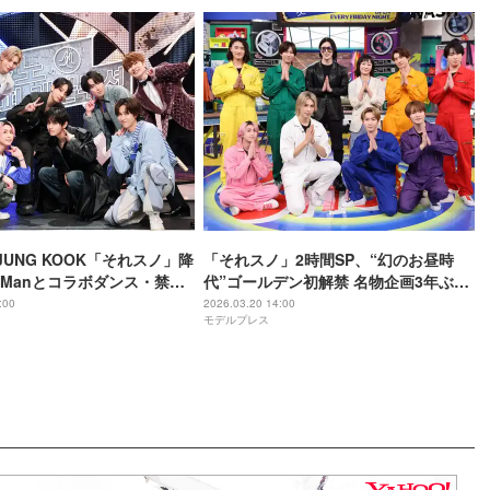
JUNG KOOK「それスノ」降
「それスノ」2時間SP、“幻のお昼時
w Manとコラボダンス・禁断
代”ゴールデン初解禁 名物企画3年ぶり
曲日本初パフォーマンスも
復活・番組最後に衝撃展開も
:00
2026.03.20 14:00
モデルプレス