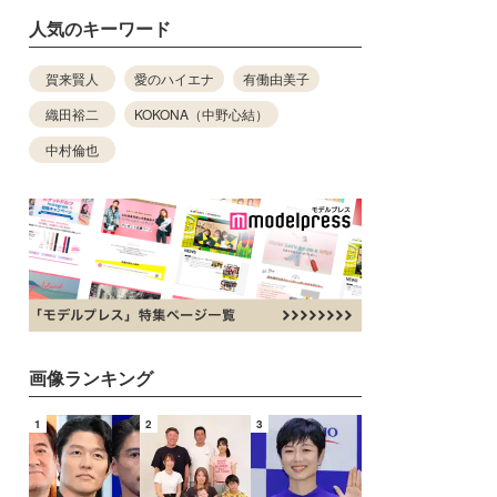
人気のキーワード
賀来賢人
愛のハイエナ
有働由美子
織田裕二
KOKONA（中野心結）
中村倫也
画像ランキング
1
2
3