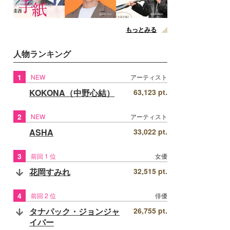
もっとみる
人物ランキング
1
NEW
アーティスト
KOKONA（中野心結）
63,123 pt.
2
NEW
アーティスト
ASHA
33,022 pt.
3
前回 1 位
女優
花岡すみれ
32,515 pt.
4
前回 2 位
俳優
タナパック・ジョンジャ
26,755 pt.
イパー