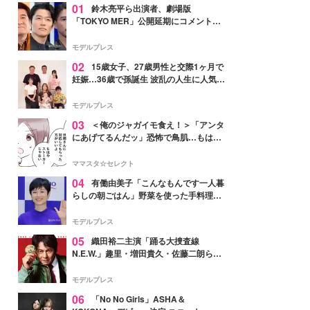
01
鈴木亮平ら出演者、劇場版
「TOKYO MER」公開延期にコメント
「現実のヒーローたちにチームMERから
最大の敬意とエールを」
モデルプレス
02
15歳女子、27歳男性と交際1ヶ月で
妊娠…36歳で孫誕生 波乱の人生に人気タ
レント思わずツッコミ「だいぶ危ねえ
よ！」
モデルプレス
03
＜俺のジャガイモ食え！＞「アンタ
にあげてるんだッ」恐怖で鳥肌…もはや
ストーカー？【第3話まんが】
ママスタ☆セレクト
04
有働由美子「こんなもんです一人暮
らしの朝ごはん」野菜を使った手料理公
開「作ってみたい」「ヘルシーで美味し
そう」と反響
モデルプレス
05
織田裕二主演「踊る大捜査線
N.E.W.」趣里・増田貴久・佐藤二朗ら新
メンバー紹介映像解禁 各キャラクター象
徴する“謎のキーワード”も
モデルプレス
06
「No No Girls」ASHA＆