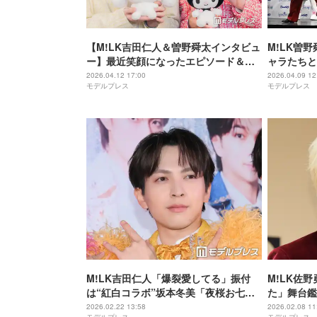
【M!LK吉田仁人＆曽野舜太インタビュ
M!LK曽
ー】最近笑顔になったエピソード＆可
ャラたちと
愛さを感じたメンバーの言動…“推しキ
＆キレキレ
2026.04.12 17:00
2026.04.09 12
モデルプレス
モデルプレス
ャラ”と一緒にやりたいことも
M!LK吉田仁人「爆裂愛してる」振付
M!LK佐
は“紅白コラボ”坂本冬美「夜桜お七」
た」舞台鑑
から採用 裏話に「さすがすぎる」「知
良くてイイ
2026.02.22 13:58
2026.02.08 11
モデルプレス
モデルプレス