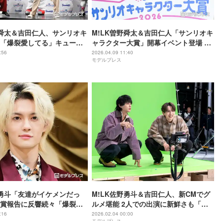
野舜太＆吉田仁人、サンリオキ
M!LK曽野舜太＆吉田仁人「サンリオキ
「爆裂愛してる」キュート
ャラクター大賞」開幕イベント登場 推
披露
しキャラと対面で悶絶
:56
2026.04.09 11:40
モデルプレス
野勇斗「友達がイケメンだっ
M!LK佐野勇斗＆吉田仁人、新CMでグ
賞報告に反響続々「爆裂仲
ルメ堪能 2人での出演に新鮮さも「親
じゃん」「呼び方が素敵」
族が紛れ込んでいる感覚」
:16
2026.02.04 00:00
モデルプレス