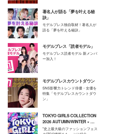
著名人が語る「夢を叶える秘
訣」
モデルプレス独自取材！著名人が
語る「夢を叶える秘訣」
モデルプレス「読者モデル」
モデルプレス読者モデル 新メンバ
ー加入！
モデルプレスカウントダウン
SNS影響力トレンド俳優・女優を
特集「モデルプレスカウントダウ
ン」
TOKYO GIRLS COLLECTION
2026 AUTUMN/WINTER × モ
デルプレス
"史上最大級のファッションフェス
タ"TGC情報をたっぷり紹介