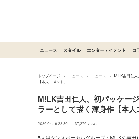
ニュース
スタイル
エンターテイメント
コ
トップページ
ニュース
ニュース
M!LK吉田仁
>
>
>
【本人コメント】
M!LK吉田仁人、初パッケー
ラーとして描く渾身作【本人
2026.04.16 22:30
137,276
views
5人組ダンスボーカルグループ・M!LKの吉田