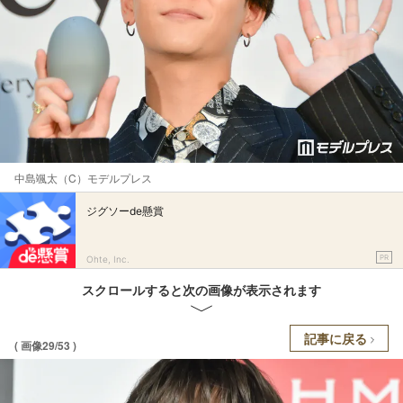
中島颯太（C）モデルプレス
ジグソーde懸賞
PR
Ohte, Inc.
スクロールすると次の画像が表示されます
記事に戻る
( 画像29/53 )