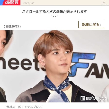
PR
Ohte, Inc.
スクロールすると次の画像が表示されます
記事に戻る
( 画像20/53 )
中島颯太 （C）モデルプレス