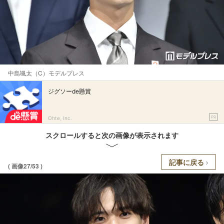
中島颯太（C）モデルプレス
ジグソーde懸賞
PR
Ohte, Inc.
スクロールすると次の画像が表示されます
記事に戻る
( 画像27/53 )