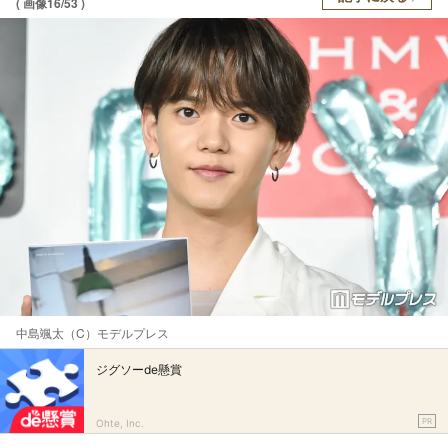
( 画像16/53 )
中島颯太（C）モデルプレス
ジグソーde懸賞
PR
Ohte, Inc.