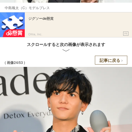
中島颯太（C）モデルプレス
ジグソーde懸賞
PR
Ohte, Inc.
スクロールすると次の画像が表示されます
記事に戻る
( 画像24/53 )