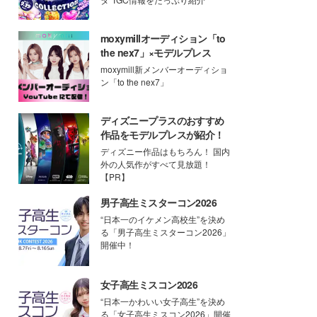
moxymillオーディション「to
the nex7」×モデルプレス
moxymill新メンバーオーディショ
ン「to the nex7」
ディズニープラスのおすすめ
作品をモデルプレスが紹介！
ディズニー作品はもちろん！ 国内
外の人気作がすべて見放題！
【PR】
男子高生ミスターコン2026
“日本一のイケメン高校生”を決め
る「男子高生ミスターコン2026」
開催中！
女子高生ミスコン2026
“日本一かわいい女子高生”を決め
る「女子高生ミスコン2026」開催