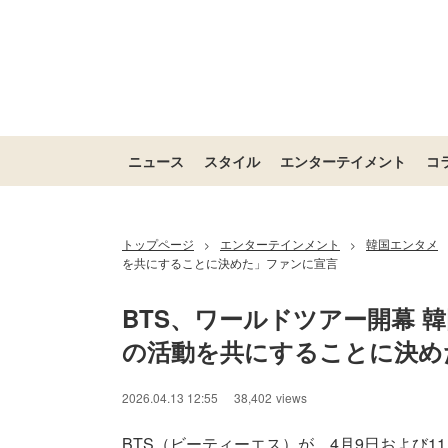
ニュース
スタイル
エンターテイメント
コ
トップページ
エンターテインメント
韓国エンタメ
>
>
を共にすることに決めた」ファンに宣言
BTS、ワールドツアー開幕 韓国
の活動を共にすることに決め
2026.04.13 12:55
38,402
views
BTS（ビーティーエス）が、4月9日および1