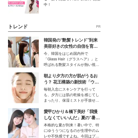
中！
トレンド
PR
韓国発の“艶髪トレンド”到来
美容好きの女性の自信を育む
「ヘアケア事情」って？
今、韓国をはじめ国内外で
「Glass Hair（グラスヘア）」と
呼ばれる艶髪スタイルが熱い視線
を集めています。メイクやファッ
朝より夕方の方が肌がうるお
ションの完成度を高めるベースと
して、“髪そのものの美しさ”に改
う？ 花王構築の新技術「ウォ
めて注目する人が増えている様
ーターキャプチャリングスキ
毎朝入念にスキンケアを行って
子。今回は、そんな憧れの艶やか
ン（捕水肌）」がスキンケア
も、夕方には肌の乾燥を感じてし
な髪を日常で叶える、美容好きの
の常識を変える予感
まったり、保湿ミストが手放せな
女性たちのヘアケア事情を紹介し
いという読者も多いのでは？そん
ます。
愛甲ひかり＆橋下美好「我慢
な美容の常識を大きく変える可能
性を秘めた、革新的な「Water
しなくていいんだ」夏の“暑さ
Capturing Skin（ウォーターキャ
対策”の新しい選択肢とは？
本格的な夏が到来！暑い中で、特
プチャリングスキン：捕水肌）」
にゆううつになるのが生理中のム
技術を、花王が構築した。
レや不快感ですよね。今回はプラ