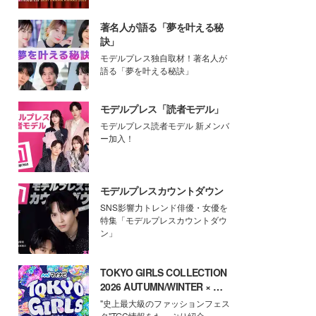
著名人が語る「夢を叶える秘
訣」
モデルプレス独自取材！著名人が
語る「夢を叶える秘訣」
モデルプレス「読者モデル」
モデルプレス読者モデル 新メンバ
ー加入！
モデルプレスカウントダウン
SNS影響力トレンド俳優・女優を
特集「モデルプレスカウントダウ
ン」
TOKYO GIRLS COLLECTION
2026 AUTUMN/WINTER × モ
デルプレス
"史上最大級のファッションフェス
タ"TGC情報をたっぷり紹介