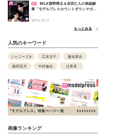
08
M!LK曽野舜太＆吉田仁人の表紙解
禁「モデルプレスカウントダウンマガジ
ン」巻頭に登場
モデルプレス
もっとみる
人気のキーワード
ジャニーズJr.
広末涼子
藤嶌果歩
飯田栞月
中村倫也
辻希美
画像ランキング