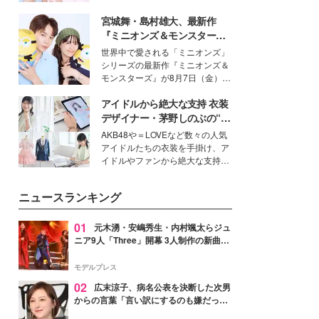
イベートでも仲良しで旅行好きな
宮城舞・島村雄大、最新作
モデル・愛甲ひかりさんと橋下美
好さんを迎えて本音で女子会トー
『ミニオンズ＆モンスター
ク。猛暑のお出かけを快適に過ご
ズ』の魅力熱弁 ハチャメチャ
世界中で愛される「ミニオンズ」
すヒントや、2人が感動した夏の
だけじゃない“友情と絆”に感
シリーズの最新作『ミニオンズ＆
生理の新常識にも迫りました。
動
モンスターズ』が8月7日（金）に
公開。モデルプレスでは、“大のミ
アイドルから絶大な支持 衣装
ニオン好き”という共通点を持つモ
デルの宮城舞と島村雄大の特別対
デザイナー・茅野しのぶの“可
談をお届け！それぞれの視点か
愛い”を作る美学＜「シチズン
AKB48や＝LOVEなど数々の人気
ら、今作ならではの魅力や予想外
クロスシー」インタビュー＞
アイドルたちの衣装を手掛け、ア
の感動をもたらす奥深いストーリ
イドルやファンから絶大な支持を
ーについて熱く語り合ってもらっ
得る、株式会社オサレカンパニー
た。
取締役兼クリエイティブディレク
ニュースランキング
ター・茅野しのぶ。一人ひとりの
個性に寄り添い、魅力を引き出す
衣装作りは、多くの女性たちに勇
01
元木湧・安嶋秀生・内村颯太らジュ
気と自信を与え続けている。
ニア9人「Three」開幕 3人制作の新曲＆
手描きセットに込めた想い「もっと前に
進んで夢を掴みたい」【ゲネプロレポ】
モデルプレス
02
広末涼子、病名公表を決断した次男
からの言葉「言い訳にするのも嫌だっ
た」「言うべきか迷った」