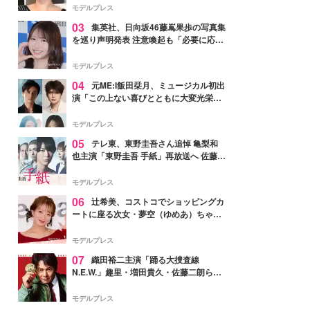
モデルプレス
03
集英社、日向坂46藤嶌果歩の写真集
を巡り声明発表 注意喚起も「必要に応じ
て法的措置を含む対応を検討」
モデルプレス
04
元ME:I飯田栞月、ミュージカル初出
演「この上ない喜びとともに大変光栄」
4年ぶり上演「ファントム」城田優らキ
ャスト発表
モデルプレス
05
テレ東、東野圭吾さん追悼 亀梨和
也主演「東野圭吾 手紙」再放送へ 佐藤隆
太・本田翼・中村倫也ら出演
モデルプレス
06
辻希美、コストコでショッピングカ
ートに座る次女・夢空（ゆめあ）ちゃん
の姿公開「乗りこなしてる感じが可愛す
ぎ」「成長を感じる」の声
モデルプレス
07
織田裕二主演「踊る大捜査線
N.E.W.」趣里・増田貴久・佐藤二朗ら新
メンバー紹介映像解禁 各キャラクター象
徴する“謎のキーワード”も
モデルプレス