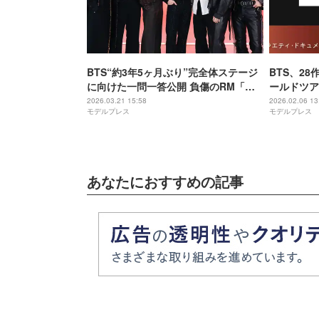
BTS“約3年5ヶ月ぶり”完全体ステージ
BTS、28
に向けた一問一答公開 負傷のRM「可
ールドツア
能な範囲内で最善を」
映像…ライ
2026.03.21 15:58
2026.02.06 13
モデルプレス
モデルプレス
あなたにおすすめの記事