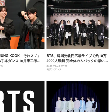
JUNG KOOK「それスノ」
BTS、韓国光化門広場ライブで約10万
お手本ダンス 向井康二考
4000人動員 完全体カムバックの思い語
ース”に続く新作ポーズも披
る「7人で一緒にいられて幸せ」
:00
2026.03.22 10:56
モデルプレス