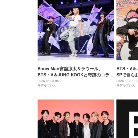
Snow Man宮舘涼太＆ラウール、
BTS・V＆
BTS・V＆JUNG KOOKと奇跡のコラボ
SPで自ら
ダンス実現「平常心ではない」「貴重
案“動脈ピ
2026.04.03 05:00
2026.03.27 19
モデルプレス
モデルプレス
な機会を楽しみたい」
露