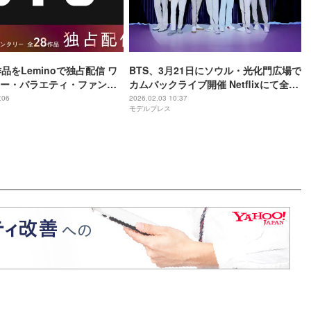
作品をLeminoで独占配信 ワ
BTS、3月21日にソウル・光化門広場で
ー・バラエティ・ファンミ
カムバックライブ開催 Netflixにて全世
ンナップ公開
界独占生中継
:06
2026.02.03 10:37
モデルプレス