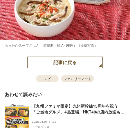
あったかスープごはん 参鶏湯（税込498円）（提供写真）
記事に戻る
コンビニ
ファミリーマート
あわせて読みたい
【九州ファミマ限定】九州新幹線15周年を祝う
「ご当地グルメ」4品登場、HKT48の店内放送も配
信
2026.04.01 11:32
モデルプレス