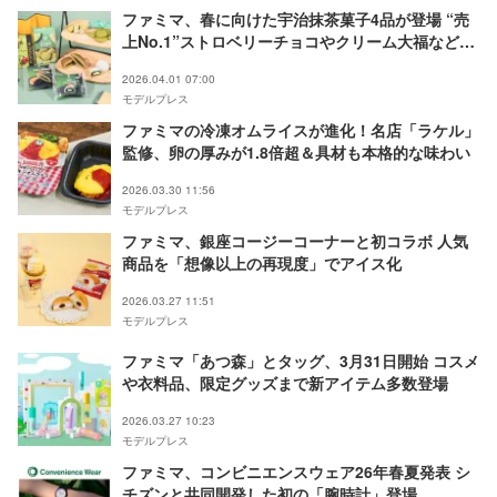
ファミマ、春に向けた宇治抹茶菓子4品が登場 “売
上No.1”ストロベリーチョコやクリーム大福など4
品
2026.04.01 07:00
モデルプレス
ファミマの冷凍オムライスが進化！名店「ラケル」
監修、卵の厚みが1.8倍超＆具材も本格的な味わい
2026.03.30 11:56
モデルプレス
ファミマ、銀座コージーコーナーと初コラボ 人気
商品を「想像以上の再現度」でアイス化
2026.03.27 11:51
モデルプレス
ファミマ「あつ森」とタッグ、3月31日開始 コスメ
や衣料品、限定グッズまで新アイテム多数登場
2026.03.27 10:23
モデルプレス
ファミマ、コンビニエンスウェア26年春夏発表 シ
チズンと共同開発した初の「腕時計」登場