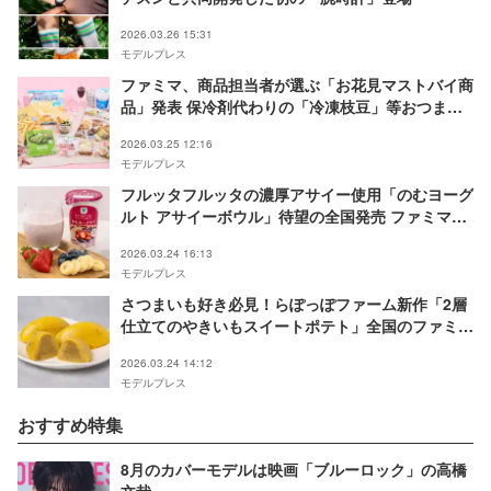
2026.03.26 15:31
モデルプレス
ファミマ、商品担当者が選ぶ「お花見マストバイ商
品」発表 保冷剤代わりの「冷凍枝豆」等おつまみ
＆スイーツ一挙紹介
2026.03.25 12:16
モデルプレス
フルッタフルッタの濃厚アサイー使用「のむヨーグ
ルト アサイーボウル」待望の全国発売 ファミマ限
定で登場
2026.03.24 16:13
モデルプレス
さつまいも好き必見！らぽっぽファーム新作「2層
仕立てのやきいもスイートポテト」全国のファミマ
に登場
2026.03.24 14:12
モデルプレス
おすすめ特集
8月のカバーモデルは映画「ブルーロック」の高橋
文哉