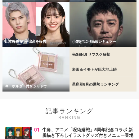
山本舞香 第1子出産を報告
小栗5年ぶり民放レギュラー
光GENJI サブスク解禁
岩田＆イモトが巨大地上絵
星座別8月の運勢ランキング
キーホルダー付きシャドウ
記事ランキング
RANKING
01
牛角、アニメ「呪術廻戦」5周年記念コラボ 新
規描き下ろしイラストグッズ付きメニュー登場