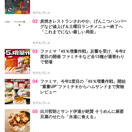
モデルプレス
02
炭焼きレストランさわやか、げんこつハンバー
グなど値上げ＆土曜日ランチメニュー終了へ
「これまでにない厳しい局面」
モデルプレス
03
ファミマ「45％増量作戦」反響を受け、今年2
度目の開催 ファミチキなど全13種が週替わり
で登場
モデルプレス
04
ファミマ、今年2度目の「45％増量作戦」開始
“重量UP”ファミチキからハムサンドまで実物
レビュー
モデルプレス
05
出川哲朗とサンド伊達が絶賛 そうめんに麻婆
豆腐のせたら「永遠に食える」