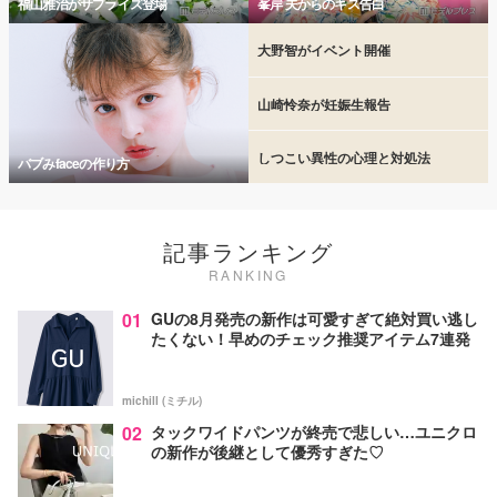
福山雅治がサプライズ登場
峯岸 夫からのキス告白
大野智がイベント開催
山崎怜奈が妊娠生報告
しつこい異性の心理と対処法
バブみfaceの作り方
記事ランキング
RANKING
01
GUの8月発売の新作は可愛すぎて絶対買い逃し
たくない！早めのチェック推奨アイテム7連発
michill (ミチル)
02
タックワイドパンツが終売で悲しい…ユニクロ
の新作が後継として優秀すぎた♡