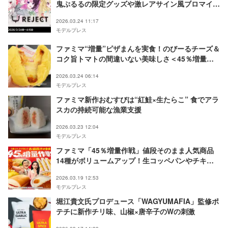
鬼ぷるるの限定グッズや激レアサイン風ブロマイド
登場
2026.03.24 11:17
モデルプレス
ファミマ“増量”ピザまんを実食！のびーるチーズ＆
コク旨トマトの間違いない美味しさ＜45％増量作
戦＞
2026.03.24 06:14
モデルプレス
ファミマ新作おむすびは“紅鮭×生たらこ” 食でアラ
スカの持続可能な漁業支援
2026.03.23 12:04
モデルプレス
ファミマ「45％増量作戦」値段そのまま人気商品
14種がボリュームアップ！生コッペパンやチキン
等対象
2026.03.19 12:53
モデルプレス
堀江貴文氏プロデュース「WAGYUMAFIA」監修ポ
テチに新作チリ味、山椒×唐辛子のWの刺激