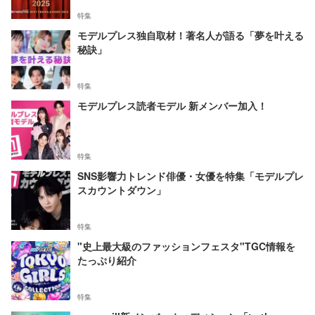
特集
モデルプレス独自取材！著名人が語る「夢を叶える
秘訣」
特集
モデルプレス読者モデル 新メンバー加入！
特集
SNS影響力トレンド俳優・女優を特集「モデルプレ
スカウントダウン」
特集
"史上最大級のファッションフェスタ"TGC情報を
たっぷり紹介
特集