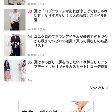
michill (ミチル)
03
夏は「白ブラウス」があれば涼しげでおしゃれ
♡甘くなりすぎない！大人の垢抜けスタイル5
選
michill (ミチル)
04
ユニクロのブラウンアイテムが優秀すぎる♡今
から秋までヘビロテ確実！買って損なしの名品
リスト
michill (ミチル)
05
夏はやっぱり、脚を出したい！令和らしくアッ
プデートした【ギャルみスカート】コーデ特集
Ray
もっとみる