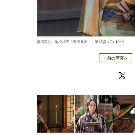
浜辺美波、池松壮亮「豊臣兄弟！」第13話（C）NHK
前の写真へ