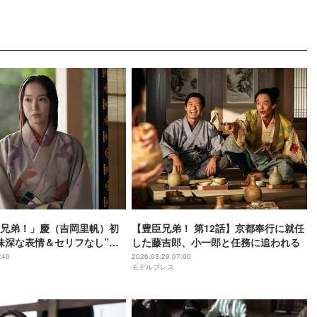
兄弟！」慶（吉岡里帆）初
【豊臣兄弟！ 第12話】京都奉行に就任
味深な表情＆セリフなし”で
した藤吉郎、小一郎と任務に追われる
在感」「謎だらけ」の声 次
:40
2026.03.29 07:00
モデルプレス
トルも話題に【ネタバレあ