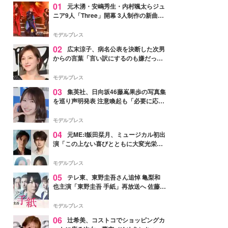
01
元木湧・安嶋秀生・内村颯太らジュ
ニア9人「Three」開幕 3人制作の新曲＆
手描きセットに込めた想い「もっと前に
進んで夢を掴みたい」【ゲネプロレポ】
モデルプレス
02
広末涼子、病名公表を決断した次男
からの言葉「言い訳にするのも嫌だっ
た」「言うべきか迷った」
モデルプレス
03
集英社、日向坂46藤嶌果歩の写真集
を巡り声明発表 注意喚起も「必要に応じ
て法的措置を含む対応を検討」
モデルプレス
04
元ME:I飯田栞月、ミュージカル初出
演「この上ない喜びとともに大変光栄」
4年ぶり上演「ファントム」城田優らキ
ャスト発表
モデルプレス
05
テレ東、東野圭吾さん追悼 亀梨和
也主演「東野圭吾 手紙」再放送へ 佐藤隆
太・本田翼・中村倫也ら出演
モデルプレス
06
辻希美、コストコでショッピングカ