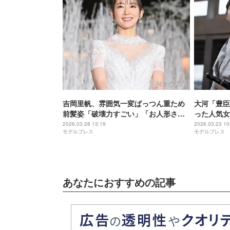
吉岡里帆、雰囲気一変ぱっつん重ため
大河「豊臣
前髪姿「破壊力すごい」「お人形さん
った人気女
みたい」の声
ュー」「オ
2026.03.28 13:19
2026.03.23 10
モデルプレス
モデルプレス
り】
あなたにおすすめの記事