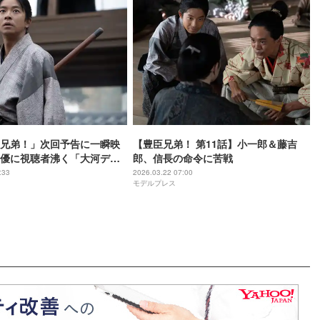
兄弟！」次回予告に一瞬映
【豊臣兄弟！ 第11話】小一郎＆藤吉
優に視聴者沸く「大河デビ
郎、信長の命令に苦戦
ーラすごい」【ネタバレあ
:33
2026.03.22 07:00
モデルプレス