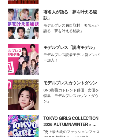
著名人が語る「夢を叶える秘
訣」
モデルプレス独自取材！著名人が
語る「夢を叶える秘訣」
モデルプレス「読者モデル」
モデルプレス読者モデル 新メンバ
ー加入！
モデルプレスカウントダウン
SNS影響力トレンド俳優・女優を
特集「モデルプレスカウントダウ
ン」
TOKYO GIRLS COLLECTION
2026 AUTUMN/WINTER × モ
デルプレス
"史上最大級のファッションフェス
タ"TGC情報をたっぷり紹介