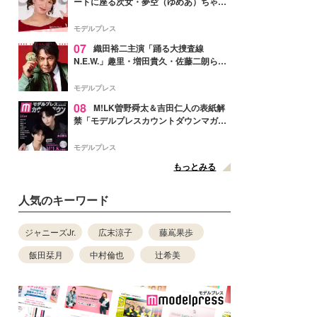
ートに座る次女・夢空（ゆめあ）ちゃん
の姿公開「乗りこなしてる感じが可愛す
ぎ」「成長を感じる」の声
モデルプレス
07
織田裕二主演「踊る大捜査線
N.E.W.」趣里・増田貴久・佐藤二朗ら新
メンバー紹介映像解禁 各キャラクター象
徴する“謎のキーワード”も
モデルプレス
08
M!LK曽野舜太＆吉田仁人の表紙解
禁「モデルプレスカウントダウンマガジ
ン」巻頭に登場
モデルプレス
もっとみる
人気のキーワード
ジャニーズJr.
広末涼子
藤嶌果歩
飯田栞月
中村倫也
辻希美