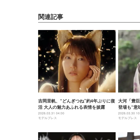
関連記事
吉岡里帆、“どんぎつね”約4年ぶりに復
大河「豊臣
活 大人の魅力あふれる表情を披露
登場も“意
「異様な存
2026.03.31 04:00
2026.03.30 10
モデルプレス
モデルプレス
回サブタイ
り】