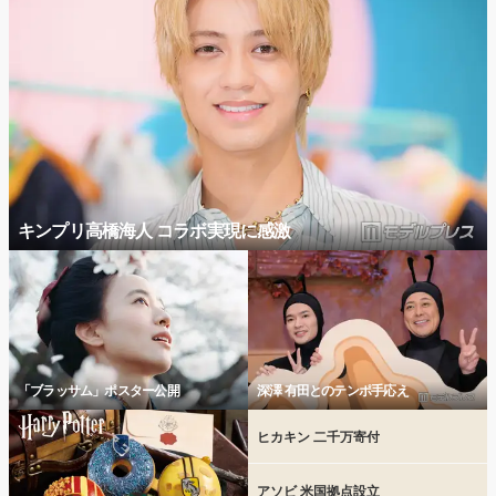
キンプリ高橋海人 コラボ実現に感激
「ブラッサム」ポスター公開
深澤 有田とのテンポ手応え
ヒカキン 二千万寄付
アソビ 米国拠点設立