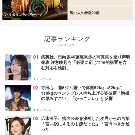
賢い人の特徴20個
ハリポタコラボドーナツ
記事ランキング
RANKING
01
集英社、日向坂46藤嶌果歩の写真集を巡り声明
発表 注意喚起も「必要に応じて法的措置を含
む対応を検討」
モデルプレス
02
寺田心、週6ジム通いで体重62kg→82kgに
110kgのベンチプレス持ち上げる姿披露「胸板
の厚みすごい」「かっこいい」と反響
モデルプレス
03
広末涼子、病名公表を決断した次男からの言葉
「言い訳にするのも嫌だった」「言うべきか迷
った」