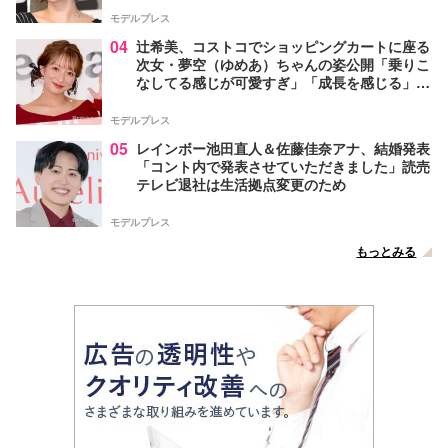
モデルプレス
04
辻希美、コストコでショッピングカートに座る
次女・夢空（ゆめあ）ちゃんの姿公開「乗りこ
なしてる感じが可愛すぎ」「成長を感じる」の
声
モデルプレス
05
レインボー池田直人＆佐藤佳奈アナ、結婚発表
「コント内で発表させていただきました」読売
テレビ退社は生活拠点変更のため
モデルプレス
もっとみる