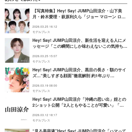
【写真特集】Hey! Say! JUMP山田涼介・山下美
月・鈴木愛理・萩原利久ら「ジョー マローン ロン
ドン」フォトコールに豪華集結
2026.03.25 16:12
モデルプレス
Hey! Say! JUMP山田涼介、新生活を迎える人にメ
ッセージ「この瞬間にしか味わえないこの気持ちを
大事に」
2026.03.25 15:07
モデルプレス
Hey! Say! JUMP山田涼介、黒目の長さ・額のサイ
ズ…“美しすぎる顔面”徹底解剖 約1年ぶり
「VOCE」表紙登場
2026.03.19 08:00
モデルプレス
Hey! Say! JUMP山田涼介「沖縄の思い出」姪との
2ショット公開「2人ともやることが可愛い」「助
手席目線ありがたい」と反響
2026.03.12 18:17
モデルプレス
“見る美容液”Hey! Say! JUMP山田涼介「ハマって