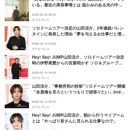
いる」最近の美容事情とは 温かみのある光の中で
佇む姿
2026.02.20 08:00
モデルプレス
ソロドームツアー決定の山田涼介、2年連続バレン
タインに発表した理由「夢を与えるお仕事だと僕は
思いながらこの仕事をしている」
2026.02.14 04:00
モデルプレス
Hey! Say! JUMP山田涼介、ソロドームツアー決定
時の伊野尾慧からの言葉明かす ソロ＆グループと
もに「どっちも続けていくのでご安心ください」
2026.02.14 04:00
モデルプレス
山田涼介、“事務所初の快挙”ソロドームツアー開催
「全員俺を見ろというつもりで頑張りたい」2ndア
ルバムもリリース決定
2026.02.14 04:00
モデルプレス
Hey! Say! JUMP山田涼介、朝から行うマイブーム
とは「やっぱり皆さんに見られる仕事なので」