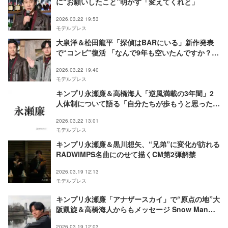
に“お願いしたこと”明かす「変えてくれと」
2026.03.22 19:53
モデルプレス
大泉洋＆松田龍平「探偵はBARにいる」新作発表
で“コンビ”復活 「なんで9年も空いたんですか？」
ほろ苦い大人の恋の結末描く
2026.03.22 19:40
モデルプレス
キンプリ永瀬廉＆高橋海人「逆風満載の3年間」2
人体制について語る「自分たちが歩もうと思った道
を正解にできている自信がある」
2026.03.22 13:01
モデルプレス
キンプリ永瀬廉＆黒川想⽮、“兄弟”に変化が訪れる
RADWIMPS名曲にのせて描くCM第2弾解禁
2026.03.19 12:13
モデルプレス
キンプリ永瀬廉「アナザースカイ」で“原点の地”大
阪凱旋＆高橋海人からもメッセージ Snow Man向
井康二＆なにわ男子・西畑大吾らとの思い出語る
2026.03.19 12:03