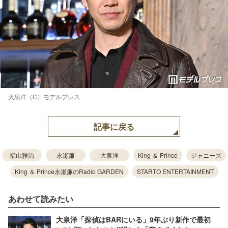
大泉洋（C）モデルプレス
記事に戻る
福山雅治
永瀬廉
大泉洋
King ＆ Prince
ジャニーズ
King ＆ Prince永瀬廉のRadio GARDEN
STARTO ENTERTAINMENT
あわせて読みたい
大泉洋「探偵はBARにいる」9年ぶり新作で最初