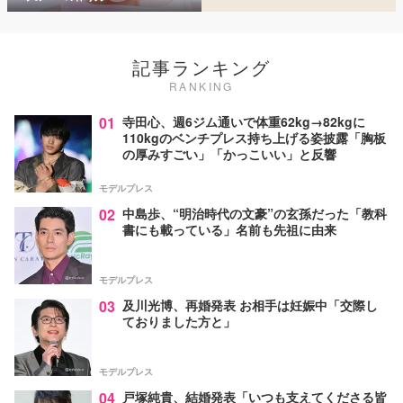
記事ランキング
RANKING
01
寺田心、週6ジム通いで体重62kg→82kgに
110kgのベンチプレス持ち上げる姿披露「胸板
の厚みすごい」「かっこいい」と反響
モデルプレス
02
中島歩、“明治時代の文豪”の玄孫だった「教科
書にも載っている」名前も先祖に由来
モデルプレス
03
及川光博、再婚発表 お相手は妊娠中「交際し
ておりました方と」
モデルプレス
04
戸塚純貴、結婚発表「いつも支えてくださる皆