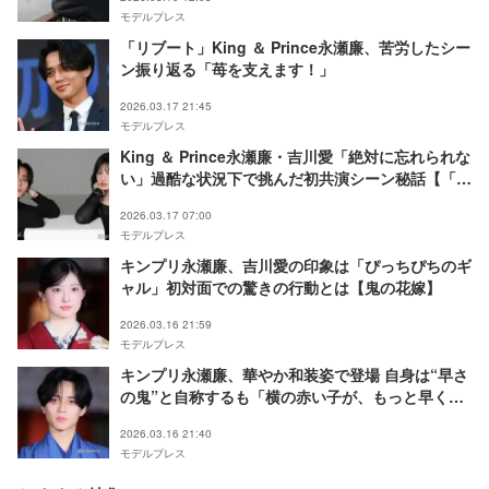
モデルプレス
「リブート」King ＆ Prince永瀬廉、苦労したシー
ン振り返る「苺を支えます！」
2026.03.17 21:45
モデルプレス
King ＆ Prince永瀬廉・吉川愛「絶対に忘れられな
い」過酷な状況下で挑んだ初共演シーン秘話【「鬼
の花嫁」インタビュー】
2026.03.17 07:00
モデルプレス
キンプリ永瀬廉、吉川愛の印象は「ぴっちぴちのギ
ャル」初対面での驚きの行動とは【鬼の花嫁】
2026.03.16 21:59
モデルプレス
キンプリ永瀬廉、華やか和装姿で登場 自身は“早さ
の鬼”と自称するも「横の赤い子が、もっと早く
て」【鬼の花嫁】
2026.03.16 21:40
モデルプレス