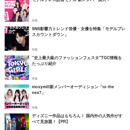
特集
SNS影響力トレンド俳優・女優を特集「モデルプレ
スカウントダウン」
特集
"史上最大級のファッションフェスタ"TGC情報を
たっぷり紹介
特集
moxymill新メンバーオーディション「to the
nex7」
特集
ディズニー作品はもちろん！ 国内外の人気作がす
べて見放題！【PR】