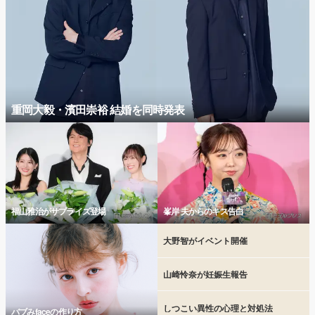
重岡大毅・濱田崇裕 結婚を同時発表
福山雅治がサプライズ登場
峯岸 夫からのキス告白
大野智がイベント開催
山崎怜奈が妊娠生報告
しつこい異性の心理と対処法
バブみfaceの作り方