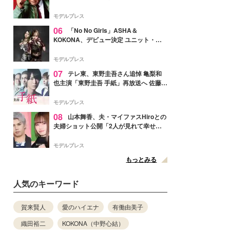
メンバー紹介映像解禁 各キャラクター象
徴する“謎のキーワード”も
モデルプレス
06
「No No Girls」ASHA＆
KOKONA、デビュー決定 ユニット・
TAKARAとしてセルフプロデュース楽曲
リリースへ
モデルプレス
07
テレ東、東野圭吾さん追悼 亀梨和
也主演「東野圭吾 手紙」再放送へ 佐藤隆
太・本田翼・中村倫也ら出演
モデルプレス
08
山本舞香、夫・マイファスHiroとの
夫婦ショット公開「2人が見れて幸せ」
「仲の良さが伝わってくる」と反響
モデルプレス
もっとみる
人気のキーワード
賀来賢人
愛のハイエナ
有働由美子
織田裕二
KOKONA（中野心結）