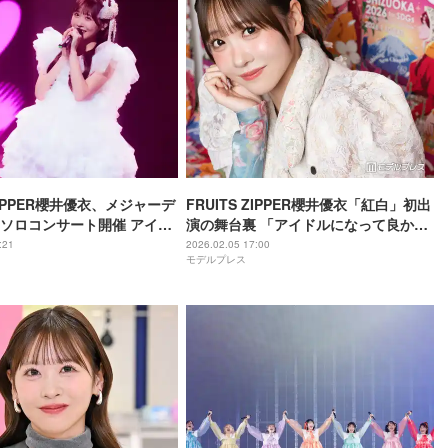
 ZIPPER櫻井優衣、メジャーデ
FRUITS ZIPPER櫻井優衣「紅白」初出
ソロコンサート開催 アイド
演の舞台裏 「アイドルになって良かっ
けた人生辿る演出・グルー
た」「グループを誇りに思う」約10分
:21
2026.02.05 17:00
モデルプレス
背負って見せる真骨頂
の取材で語ったこと
A Journey into Yui's
】