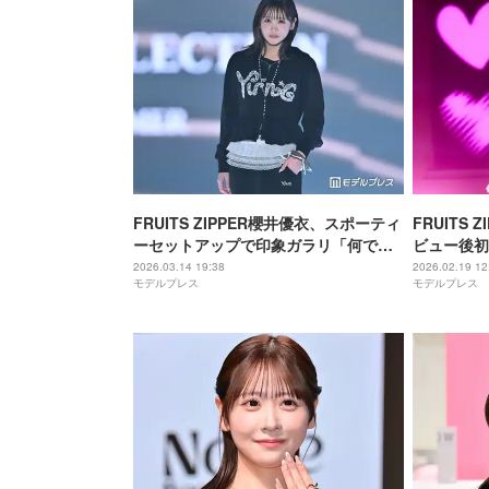
FRUITS ZIPPER櫻井優衣、スポーティ
FRUITS
ーセットアップで印象ガラリ「何でも
ビュー後初
似合う」「ドキッとした」と反響続々
ル目指し続
2026.03.14 19:38
2026.02.19 12
モデルプレス
モデルプレス
【TGC2026 S/S】
プでの経験
【STORY － 
Dream －