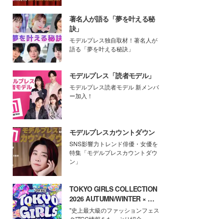
著名人が語る「夢を叶える秘
訣」
モデルプレス独自取材！著名人が
語る「夢を叶える秘訣」
モデルプレス「読者モデル」
モデルプレス読者モデル 新メンバ
ー加入！
モデルプレスカウントダウン
SNS影響力トレンド俳優・女優を
特集「モデルプレスカウントダウ
ン」
TOKYO GIRLS COLLECTION
2026 AUTUMN/WINTER × モ
デルプレス
"史上最大級のファッションフェス
タ"TGC情報をたっぷり紹介