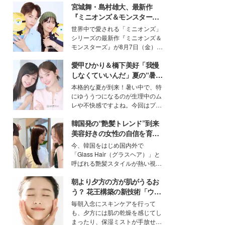
宮城舞・島村雄大、最新作
『ミニオンズ＆モンスター
ズ』の魅力熱弁 ハチャメチャ
世界中で愛される「ミニオンズ」
だけじゃない“友情と絆”に感
シリーズの最新作『ミニオンズ＆
動
モンスターズ』が8月7日（金）に
公開。モデルプレスでは、“大のミ
愛甲ひかり＆橋下美好「我慢
ニオン好き”という共通点を持つモ
デルの宮城舞と島村雄大の特別対
しなくていいんだ」夏の“暑さ
談をお届け！それぞれの視点か
対策”の新しい選択肢とは？
本格的な夏が到来！暑い中で、特
ら、今作ならではの魅力や予想外
にゆううつになるのが生理中のム
の感動をもたらす奥深いストーリ
レや不快感ですよね。今回はプラ
ーについて熱く語り合ってもらっ
イベートでも仲良しで旅行好きな
た。
韓国発の“艶髪トレンド”到来
モデル・愛甲ひかりさんと橋下美
好さんを迎えて本音で女子会トー
美容好きの女性の自信を育む
ク。猛暑のお出かけを快適に過ご
「ヘアケア事情」って？
今、韓国をはじめ国内外で
すヒントや、2人が感動した夏の
「Glass Hair（グラスヘア）」と
生理の新常識にも迫りました。
呼ばれる艶髪スタイルが熱い視線
を集めています。メイクやファッ
朝より夕方の方が肌がうるお
ションの完成度を高めるベースと
して、“髪そのものの美しさ”に改
う？ 花王構築の新技術「ウォ
めて注目する人が増えている様
ーターキャプチャリングスキ
毎朝入念にスキンケアを行って
子。今回は、そんな憧れの艶やか
ン（捕水肌）」がスキンケア
も、夕方には肌の乾燥を感じてし
な髪を日常で叶える、美容好きの
の常識を変える予感
まったり、保湿ミストが手放せな