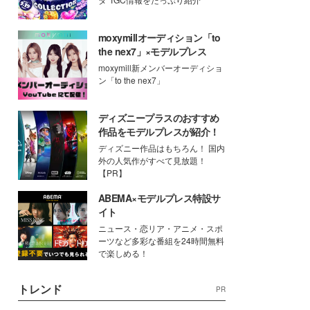
moxymillオーディション「to
the nex7」×モデルプレス
moxymill新メンバーオーディショ
ン「to the nex7」
ディズニープラスのおすすめ
作品をモデルプレスが紹介！
ディズニー作品はもちろん！ 国内
外の人気作がすべて見放題！
【PR】
ABEMA×モデルプレス特設サ
イト
ニュース・恋リア・アニメ・スポ
ーツなど多彩な番組を24時間無料
で楽しめる！
トレンド
PR