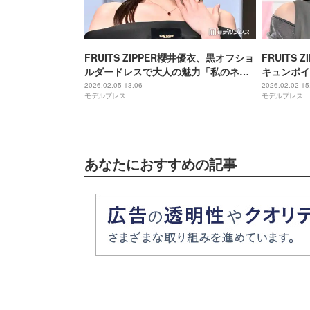
FRUITS ZIPPER櫻井優衣、黒オフショ
FRUITS
ルダードレスで大人の魅力「私のネイ
キュンポイ
ル愛が届いた」2026年の抱負も語る
白 なえな
2026.02.05 13:06
2026.02.02 15
モデルプレス
モデルプレス
【Beauty of the year 2026】
戦
あなたにおすすめの記事