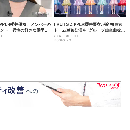
 ZIPPER櫻井優衣、メンバーの
FRUITS ZIPPER櫻井優衣が涙 初東京
ント・異性の好きな髪型告
ドーム単独公演を“グループ曲全曲披
の＆本田紗来と番組MC初挑
露”で完走「これからも大好きなみなさ
:41
2026.02.01 21:11
モデルプレス
んと一緒に」【FRUITS ZIPPER
SPECIAL LIVE 2026「ENERGY」】