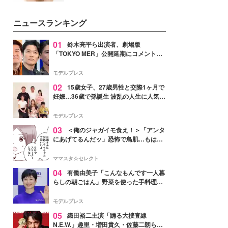
女性たちのヘアケア事情を紹介し
いという読者も多いのでは？そん
ます。
な美容の常識を大きく変える可能
ニュースランキング
性を秘めた、革新的な「Water
Capturing Skin（ウォーターキャ
プチャリングスキン：捕水肌）」
01
鈴木亮平ら出演者、劇場版
技術を、花王が構築した。
「TOKYO MER」公開延期にコメント
「現実のヒーローたちにチームMERから
最大の敬意とエールを」
モデルプレス
02
15歳女子、27歳男性と交際1ヶ月で
妊娠…36歳で孫誕生 波乱の人生に人気タ
レント思わずツッコミ「だいぶ危ねえ
よ！」
モデルプレス
03
＜俺のジャガイモ食え！＞「アンタ
にあげてるんだッ」恐怖で鳥肌…もはや
ストーカー？【第3話まんが】
ママスタ☆セレクト
04
有働由美子「こんなもんです一人暮
らしの朝ごはん」野菜を使った手料理公
開「作ってみたい」「ヘルシーで美味し
そう」と反響
モデルプレス
05
織田裕二主演「踊る大捜査線
N.E.W.」趣里・増田貴久・佐藤二朗ら新