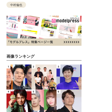
中村倫也
画像ランキング
1
2
3
4
5
6