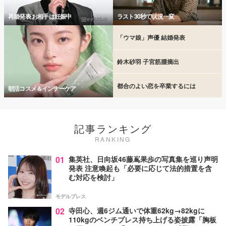
再婚発表 お相手は妊娠中
ラスト30秒で状況一変
「ウマ娘」声優 結婚発表
鈴木砂羽 子宮筋腫摘出
都合のよい恋を卒業するには
朝活コスメ＆インナーケア
記事ランキング
RANKING
01
集英社、日向坂46藤嶌果歩の写真集を巡り声明
発表 注意喚起も「必要に応じて法的措置を含
む対応を検討」
モデルプレス
02
寺田心、週6ジム通いで体重62kg→82kgに
110kgのベンチプレス持ち上げる姿披露「胸板