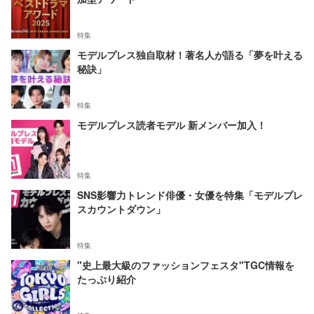
特集
モデルプレス独自取材！著名人が語る「夢を叶える
秘訣」
特集
モデルプレス読者モデル 新メンバー加入！
特集
SNS影響力トレンド俳優・女優を特集「モデルプレ
スカウントダウン」
特集
"史上最大級のファッションフェスタ"TGC情報を
たっぷり紹介