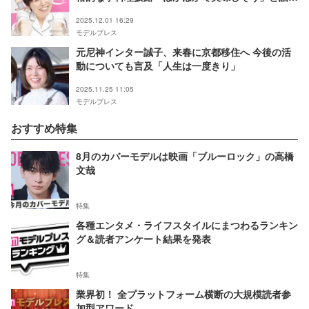
に
2025.12.01 16:29
モデルプレス
元尼神インター誠子、来春に京都移住へ 今後の活
動についても言及「人生は一度きり」
2025.11.25 11:05
モデルプレス
おすすめ特集
8月のカバーモデルは映画「ブルーロック」の高橋
文哉
特集
各種エンタメ・ライフスタイルにまつわるランキン
グ＆読者アンケート結果を発表
特集
業界初！ 全プラットフォーム横断の大規模読者参
加型アワード