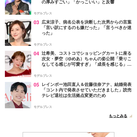
の厚みすごい」「かっこいい」と反響
モデルプレス
03
広末涼子、病名公表を決断した次男からの言葉
「言い訳にするのも嫌だった」「言うべきか迷
った」
モデルプレス
04
辻希美、コストコでショッピングカートに座る
次女・夢空（ゆめあ）ちゃんの姿公開「乗りこ
なしてる感じが可愛すぎ」「成長を感じる」の
声
モデルプレス
05
レインボー池田直人＆佐藤佳奈アナ、結婚発表
「コント内で発表させていただきました」読売
テレビ退社は生活拠点変更のため
モデルプレス
もっとみる