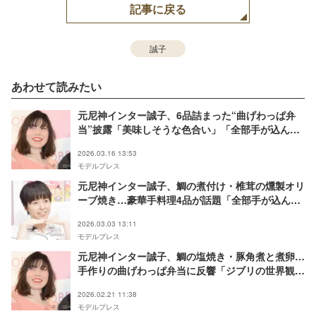
記事に戻る
誠子
あわせて読みたい
元尼神インター誠子、6品詰まった“曲げわっぱ弁
当”披露「美味しそうな色合い」「全部手が込んで
る」の声
2026.03.16 13:53
モデルプレス
元尼神インター誠子、鯛の煮付け・椎茸の燻製オリ
ーブ焼き…豪華手料理4品が話題「全部手が込んで
る」「理想の食卓」
2026.03.03 13:11
モデルプレス
元尼神インター誠子、鯛の塩焼き・豚角煮と煮卵…
手作りの曲げわっぱ弁当に反響「ジブリの世界観」
「見栄えバッチリ」
2026.02.21 11:38
モデルプレス