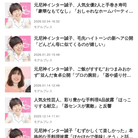
元尼神インター誠子、人気女優2人と手巻き寿司
「豪華なもてなし」「おしゃれなホームパーティ
ー」と反響
2026.02.04 16:32
モデルプレス
元尼神インター誠子、毛先ハイトーンの新ヘア公開
「どんどん母に似てくるのが嬉しい」
2026.01.20 15:48
モデルプレス
元尼神インター誠子、ご飯がすすむ“おつまみおか
ず”並んだ食卓公開「プロの腕前」「器や盛り付け
にもこだわり感じる」と反響
2026.01.14 12:48
モデルプレス
人気女性芸人、彩り豊かな手料理4品披露「ほっこ
りする献立」「器センスが素敵」と反響
2025.12.14 11:41
モデルプレス
元尼神インター誠子「むずかしくて楽しかった」本
格的な手料理披露「ほかほかで美味しそう」と話題