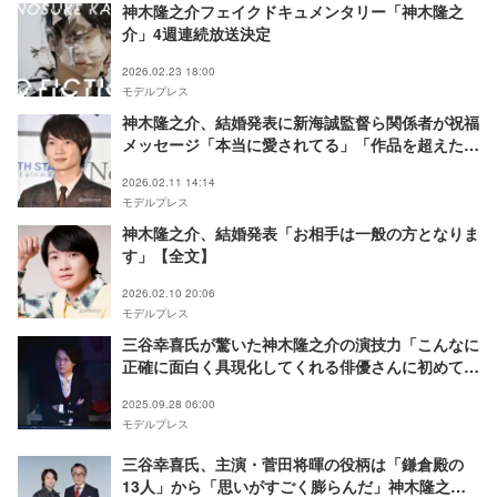
神木隆之介フェイクドキュメンタリー「神木隆之
介」4週連続放送決定
2026.02.23 18:00
モデルプレス
神木隆之介、結婚発表に新海誠監督ら関係者が祝福
メッセージ「本当に愛されてる」「作品を超えたコ
ラボ」
2026.02.11 14:14
モデルプレス
神木隆之介、結婚発表「お相手は一般の方となりま
す」【全文】
2026.02.10 20:06
モデルプレス
三谷幸喜氏が驚いた神木隆之介の演技力「こんなに
正確に面白く具現化してくれる俳優さんに初めて会
った」180度変わった印象とは？【「もしがく」イ
2025.09.28 06:00
ンタビュー後編】
モデルプレス
三谷幸喜氏、主演・菅田将暉の役柄は「鎌倉殿の
13人」から「思いがすごく膨らんだ」神木隆之介