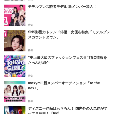
モデルプレス読者モデル 新メンバー加入！
特集
SNS影響力トレンド俳優・女優を特集「モデルプレ
スカウントダウン」
特集
"史上最大級のファッションフェスタ"TGC情報を
たっぷり紹介
特集
moxymill新メンバーオーディション「to the
nex7」
特集
ディズニー作品はもちろん！ 国内外の人気作がす
べて見放題！【PR】