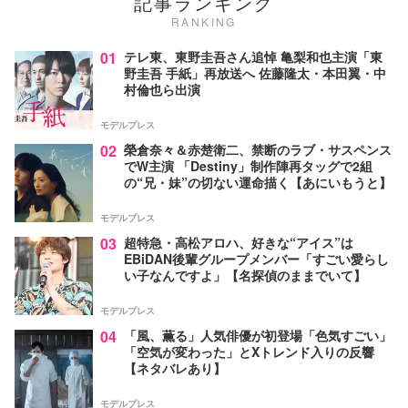
記事ランキング
RANKING
01
テレ東、東野圭吾さん追悼 亀梨和也主演「東
野圭吾 手紙」再放送へ 佐藤隆太・本田翼・中
村倫也ら出演
モデルプレス
02
榮倉奈々＆赤楚衛二、禁断のラブ・サスペンス
でW主演 「Destiny」制作陣再タッグで2組
の“兄・妹”の切ない運命描く【あにいもうと】
モデルプレス
03
超特急・高松アロハ、好きな“アイス”は
EBiDAN後輩グループメンバー「すごい愛らし
い子なんですよ」【名探偵のままでいて】
モデルプレス
04
「風、薫る」人気俳優が初登場「色気すごい」
「空気が変わった」とXトレンド入りの反響
【ネタバレあり】
モデルプレス