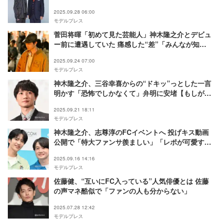
も座長に寄せる厚い信頼語る「僕にとって大きな存
2025.09.28 06:00
在」【「もしがく」インタビュー前編】
モデルプレス
菅田将暉「初めて見た芸能人」神木隆之介とデビュ
ー前に遭遇していた 痛感した“差”「みんなが知っ
ているヒーローに会って」【「もしがく」インタビ
2025.09.24 07:00
ュー第3回】
モデルプレス
神木隆之介、三谷幸喜からの“ドキッ”っとした一言
明かす「恐怖でしかなくて」弁明に安堵【もしが
く】
2025.09.21 18:11
モデルプレス
神木隆之介、志尊淳のFCイベントへ 投げキス動画
公開で「特大ファンサ羨ましい」「レポが可愛すぎ
る」の声
2025.09.16 14:16
モデルプレス
佐藤健、“互いにFC入っている”人気俳優とは 佐藤
の声マネ酷似で「ファンの人も分からない」
2025.07.28 12:42
モデルプレス