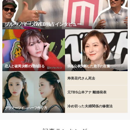
ブルーノマーズWEB独占インタビュー
恋人と破局 決断の理由語る
病名公表決断した息子の言葉
寿美花代さん死去
元TBS山本アナ 離婚発表
冷め切った夫婦関係の修復法
グラマーツインハーフ作り方