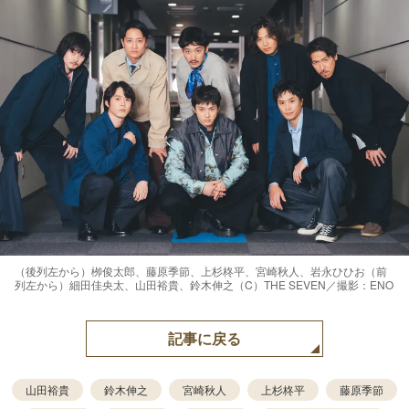
（後列左から）栁俊太郎、藤原季節、上杉柊平、宮崎秋人、岩永ひひお（前
列左から）細田佳央太、山田裕貴、鈴木伸之（C）THE SEVEN／撮影：ENO
記事に戻る
山田裕貴
鈴木伸之
宮崎秋人
上杉柊平
藤原季節