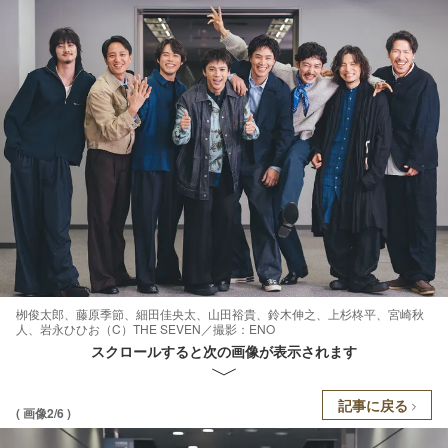
栁俊太郎、藤原季節、細田佳央太、山田裕貴、鈴木伸之、上杉柊平、宮崎秋
人、岩永ひひお（C）THE SEVEN／撮影：ENO
スクロールすると次の画像が表示されます
記事に戻る
( 画像2/6 )