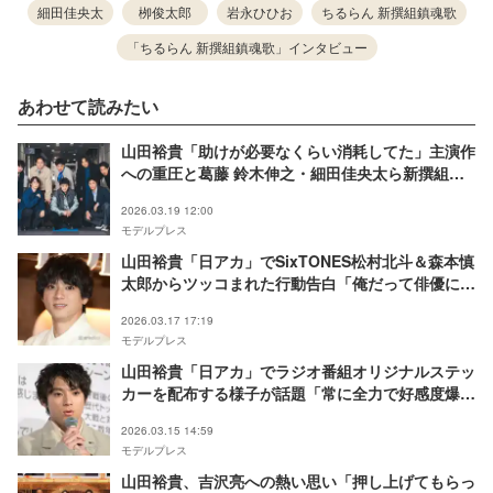
細田佳央太
栁俊太郎
岩永ひひお
ちるらん 新撰組鎮魂歌
「ちるらん 新撰組鎮魂歌」インタビュー
あわせて読みたい
山田裕貴「助けが必要なくらい消耗してた」主演作
への重圧と葛藤 鈴木伸之・細田佳央太ら新撰組キ
ャストが語る絶対的信頼も【「ちるらん 新撰組鎮
2026.03.19 12:00
魂歌」座談会前編】
モデルプレス
山田裕貴「日アカ」でSixTONES松村北斗＆森本慎
太郎からツッコまれた行動告白「俺だって俳優にな
りたい」
2026.03.17 17:19
モデルプレス
山田裕貴「日アカ」でラジオ番組オリジナルステッ
カーを配布する様子が話題「常に全力で好感度爆
増」「有言実行の男」
2026.03.15 14:59
モデルプレス
山田裕貴、吉沢亮への熱い思い「押し上げてもらっ