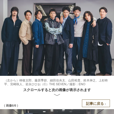
（左から）栁俊太郎、藤原季節、細田佳央太、山田裕貴、鈴木伸之、上杉柊
平、宮崎秋人、岩永ひひお（C）THE SEVEN／撮影：ENO
スクロールすると次の画像が表示されます
記事に戻る
( 画像6/6 )