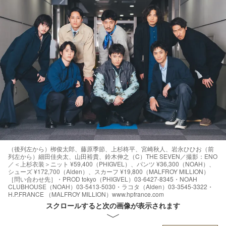
（後列左から）栁俊太郎、藤原季節、上杉柊平、宮崎秋人、岩永ひひお（前
列左から）細田佳央太、山田裕貴、鈴木伸之（C）THE SEVEN／撮影：ENO
／＜上杉衣装＞ニット ¥59,400（PHIGVEL）、パンツ ¥36,300（NOAH）、
シューズ ¥172,700（Alden）、スカーフ ¥19,800（MALFROY MILLION）
［問い合わせ先］・PROD tokyo（PHIGVEL）03-6427-8345・NOAH
CLUBHOUSE（NOAH）03-5413-5030・ラコタ（Alden）03-3545-3322・
H.P.FRANCE （MALFROY MILLION）www.hpfrance.com
スクロールすると次の画像が表示されます