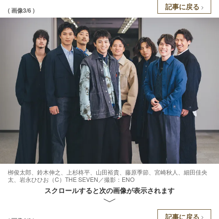
記事に戻る
( 画像3/6 )
栁俊太郎、鈴木伸之、上杉柊平、山田裕貴、藤原季節、宮崎秋人、細田佳央
太、岩永ひひお（C）THE SEVEN／撮影：ENO
スクロールすると次の画像が表示されます
記事に戻る