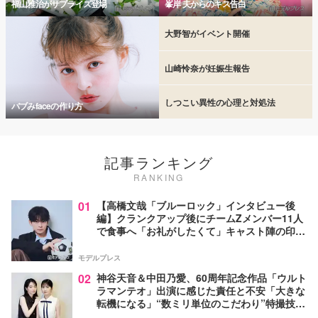
福山雅治がサプライズ登場
峯岸 夫からのキス告白
大野智がイベント開催
山崎怜奈が妊娠生報告
しつこい異性の心理と対処法
バブみfaceの作り方
記事ランキング
RANKING
01
【高橋文哉「ブルーロック」インタビュー後
編】クランクアップ後にチームZメンバー11人
で食事へ「お礼がしたくて」キャスト陣の印象
＆ムードメーカー明かす
モデルプレス
02
神谷天音＆中田乃愛、60周年記念作品「ウルト
ラマンテオ」出演に感じた責任と不安「大きな
転機になる」“数ミリ単位のこだわり”特撮技術
に圧倒【インタビュー】