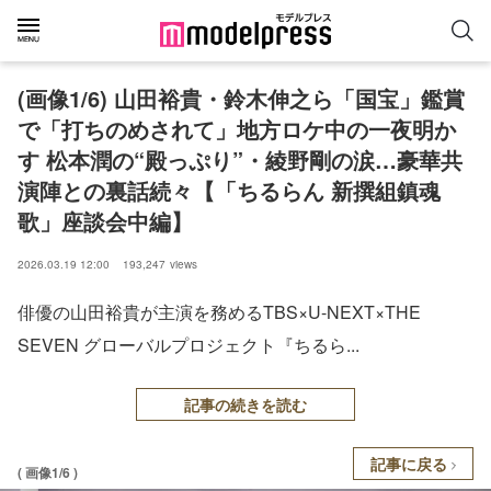
(画像1/6) 山田裕貴・鈴木伸之ら「国宝」鑑賞
で「打ちのめされて」地方ロケ中の一夜明か
す 松本潤の“殿っぷり”・綾野剛の涙…豪華共
演陣との裏話続々【「ちるらん 新撰組鎮魂
歌」座談会中編】
2026.03.19 12:00
193,247
views
俳優の山田裕貴が主演を務めるTBS×U-NEXT×THE
SEVEN グローバルプロジェクト『ちるら...
記事の続きを読む
記事に戻る
( 画像1/6 )