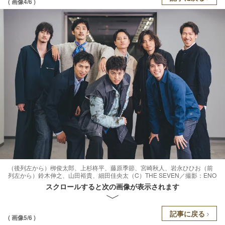
( 画像4/6 )
（後列左から）栁俊太郎、上杉柊平、藤原季節、宮崎秋人、岩永ひひお（前
列左から）鈴木伸之、山田裕貴、細田佳央太（C）THE SEVEN／撮影：ENO
スクロールすると次の画像が表示されます
記事に戻る
( 画像5/6 )