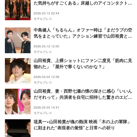
た気持ちがすごくある」床越しのアイコンタクト熱
弁【第49回日本アカデミー賞】
2026.03.13 22:44
モデルプレス
中島健人「ちるらん」オファー時は「まだラブの空
気をまとっていた」アクション練習で山田裕貴と深
まった友情
2026.03.12 12:00
モデルプレス
山田裕貴、上裸ショットにファン二度見「筋肉に見
惚れた」「屋外で寒くないのかな？」
2026.03.04 12:36
モデルプレス
山田裕貴、妻・西野七瀬の懐の深さに感心「いいん
だそれって」共演者を自宅に招待した驚きのエピソ
ード明かす
2026.03.03 14:47
モデルプレス
堤真一×山田裕貴が魂の熱演 映画「木の上の軍隊」
に刻まれた“表現者の覚悟”と日常への祈り