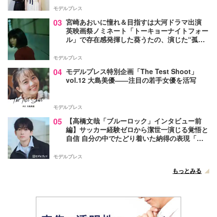
モデルプレス
03
宮崎あおいに憧れ＆目指すは大河ドラマ出演
英映画祭ノミネート「トーキョーナイトフォー
ル」で存在感発揮した葵うたの、演じた“孤
独”に共感【注目の人物】
モデルプレス
04
モデルプレス特別企画「The Test Shoot」
vol.12 大島美優――注目の若手女優を活写
モデルプレス
05
【高橋文哉「ブルーロック」インタビュー前
編】サッカー経験ゼロから潔世一演じる覚悟と
自信 自分の中でたどり着いた納得の表現「一
番難しいポイントでしたが」
モデルプレス
もっとみる