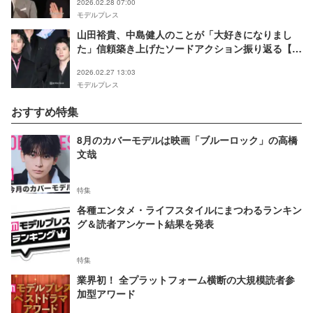
2026.02.28 07:00
モデルプレス
山田裕貴、中島健人のことが「大好きになりまし
た」信頼築き上げたソードアクション振り返る【ち
るらん 新撰組鎮魂歌】
2026.02.27 13:03
モデルプレス
おすすめ特集
8月のカバーモデルは映画「ブルーロック」の高橋
文哉
特集
各種エンタメ・ライフスタイルにまつわるランキン
グ＆読者アンケート結果を発表
特集
業界初！ 全プラットフォーム横断の大規模読者参
加型アワード