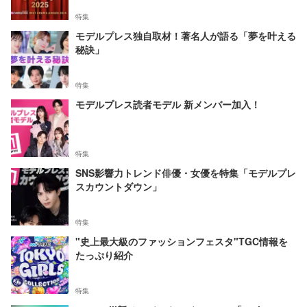
特集
モデルプレス独自取材！著名人が語る「夢を叶える
秘訣」
特集
モデルプレス読者モデル 新メンバー加入！
特集
SNS影響力トレンド俳優・女優を特集「モデルプレ
スカウントダウン」
特集
"史上最大級のファッションフェスタ"TGC情報を
たっぷり紹介
特集