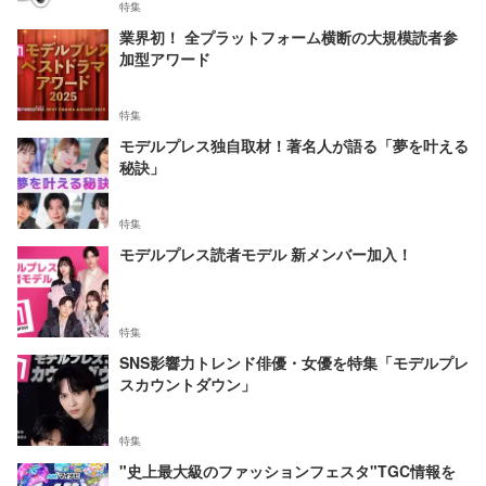
特集
業界初！ 全プラットフォーム横断の大規模読者参
加型アワード
特集
モデルプレス独自取材！著名人が語る「夢を叶える
秘訣」
特集
モデルプレス読者モデル 新メンバー加入！
特集
SNS影響力トレンド俳優・女優を特集「モデルプレ
スカウントダウン」
特集
"史上最大級のファッションフェスタ"TGC情報を