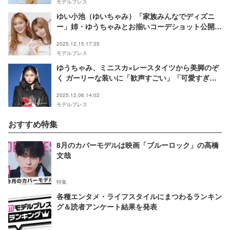
モデルプレス
ゆい小池（ゆいちゃみ）「家族みんなでディズニ
ー」姉・ゆうちゃみとお揃いコーデショット公開
「美人姉妹」「仲良し家族で素敵」と反響
2025.12.15 17:35
モデルプレス
ゆうちゃみ、ミニスカ×レースタイツから美脚のぞ
く ガーリーな装いに「歓声すごい」「可愛すぎ」
と絶賛の声【TGC広島2025】
2025.12.06 14:02
モデルプレス
おすすめ特集
8月のカバーモデルは映画「ブルーロック」の高橋
文哉
特集
各種エンタメ・ライフスタイルにまつわるランキン
グ＆読者アンケート結果を発表