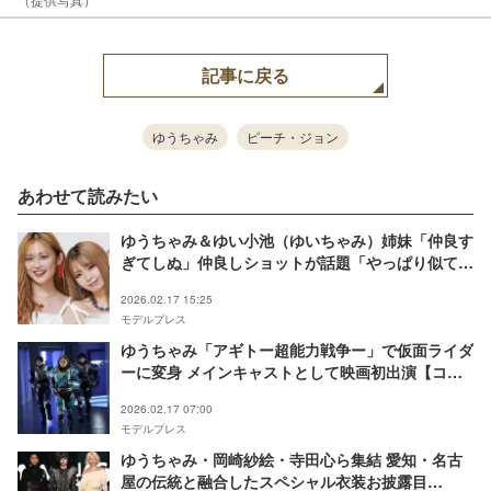
記事に戻る
ゆうちゃみ
ピーチ・ジョン
あわせて読みたい
ゆうちゃみ＆ゆい小池（ゆいちゃみ）姉妹「仲良す
ぎてしぬ」仲良しショットが話題「やっぱり似て
る」「2人とも美人」
2026.02.17 15:25
モデルプレス
ゆうちゃみ「アギトー超能⼒戦争ー」で仮面ライダ
ーに変身 メインキャストとして映画初出演【コメ
ント】
2026.02.17 07:00
モデルプレス
ゆうちゃみ・岡崎紗絵・寺田心ら集結 愛知・名古
屋の伝統と融合したスペシャル衣装お披露目