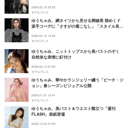
【TGC in あいち・なごや 2026】
2026.02.15 23:23
モデルプレス
ゆうちゃみ、網タイツから見せる脚線美 煌めくド
派手コーデに「さすがの着こなし」「スタイル良す
ぎ」の声【TGCあいち・なごや2026】
2026.02.15 14:30
モデルプレス
ゆうちゃみ、ニットトップスから美バストのぞく
自然体な表情に釘付け
2026.02.10 07:00
モデルプレス
ゆうちゃみ、華やかランジェリー纏う「ピーチ・ジ
ョン」春シーズンビジュアル公開
2026.01.21 12:41
モデルプレス
ゆうちゃみ、美バスト＆ウエスト際立つ「週刊
FLASH」表紙登場
2025.12.23 07:00