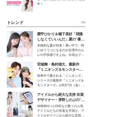
中！
トレンド
PR
愛甲ひかり＆橋下美好「我慢
しなくていいんだ」夏の“暑さ
対策”の新しい選択肢とは？
本格的な夏が到来！暑い中で、特
にゆううつになるのが生理中のム
レや不快感ですよね。今回はプラ
イベートでも仲良しで旅行好きな
宮城舞・島村雄大、最新作
モデル・愛甲ひかりさんと橋下美
好さんを迎えて本音で女子会トー
『ミニオンズ＆モンスター
ク。猛暑のお出かけを快適に過ご
ズ』の魅力熱弁 ハチャメチャ
世界中で愛される「ミニオンズ」
すヒントや、2人が感動した夏の
だけじゃない“友情と絆”に感
シリーズの最新作『ミニオンズ＆
生理の新常識にも迫りました。
動
モンスターズ』が8月7日（金）に
公開。モデルプレスでは、“大のミ
アイドルから絶大な支持 衣装
ニオン好き”という共通点を持つモ
デルの宮城舞と島村雄大の特別対
デザイナー・茅野しのぶの“可
談をお届け！それぞれの視点か
愛い”を作る美学＜「シチズン
AKB48や＝LOVEなど数々の人気
ら、今作ならではの魅力や予想外
クロスシー」インタビュー＞
アイドルたちの衣装を手掛け、ア
の感動をもたらす奥深いストーリ
イドルやファンから絶大な支持を