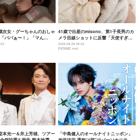
歳次女・グーちゃんのおしゃ
41歳で出産のmisono、第1子長男のカ
「パパぁ〜！」「マん
メラ目線ショットに反響「天使すぎ
る」
:03
2026.08.08 06:03
ENTAME next
O堂本光一＆井上芳雄、ツアー
「中島健人のオールナイトニッポン」
金箱設置を報告 熊本地震受
放送決定 通称“1部”のパーソナリティ