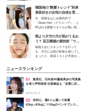
ーについて熱く語り合ってもらっ
得る、株式会社オサレカンパニー
た。
韓国発の“艶髪トレンド”到来
取締役兼クリエイティブディレク
ター・茅野しのぶ。一人ひとりの
美容好きの女性の自信を育む
個性に寄り添い、魅力を引き出す
「ヘアケア事情」って？
今、韓国をはじめ国内外で
衣装作りは、多くの女性たちに勇
「Glass Hair（グラスヘア）」と
気と自信を与え続けている。
呼ばれる艶髪スタイルが熱い視線
を集めています。メイクやファッ
朝より夕方の方が肌がうるお
ションの完成度を高めるベースと
して、“髪そのものの美しさ”に改
う？ 花王構築の新技術「ウォ
めて注目する人が増えている様
ーターキャプチャリングスキ
毎朝入念にスキンケアを行って
子。今回は、そんな憧れの艶やか
ン（捕水肌）」がスキンケア
も、夕方には肌の乾燥を感じてし
な髪を日常で叶える、美容好きの
の常識を変える予感
まったり、保湿ミストが手放せな
女性たちのヘアケア事情を紹介し
いという読者も多いのでは？そん
ます。
な美容の常識を大きく変える可能
ニュースランキング
性を秘めた、革新的な「Water
Capturing Skin（ウォーターキャ
プチャリングスキン：捕水肌）」
01
集英社、日向坂46藤嶌果歩の写真集
技術を、花王が構築した。
を巡り声明発表 注意喚起も「必要に応じ
て法的措置を含む対応を検討」
モデルプレス
02
寺田心、週6ジム通いで体重
62kg→82kgに 110kgのベンチプレス持
ち上げる姿披露「胸板の厚みすごい」