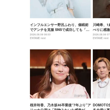
インフルエンサー野呂ふわり、催眠術
川崎希、1
でアンチを克服 SNSで成功しても「全
べりに感激
部猫のため」21歳の素顔
マ！」
2026.08.08 08:03
2026.08.08 07
ENTAME next
ENTAME next
桜井玲香、乃木坂46卒業後“7年ぶり”ア
DOMOT
リーナ公演は「別物みたいな感覚があ
各会場に募