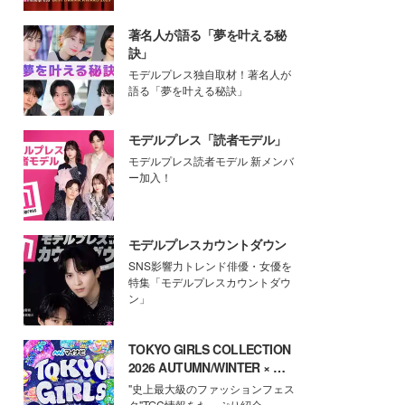
著名人が語る「夢を叶える秘
訣」
モデルプレス独自取材！著名人が
語る「夢を叶える秘訣」
モデルプレス「読者モデル」
モデルプレス読者モデル 新メンバ
ー加入！
モデルプレスカウントダウン
SNS影響力トレンド俳優・女優を
特集「モデルプレスカウントダウ
ン」
TOKYO GIRLS COLLECTION
2026 AUTUMN/WINTER × モ
デルプレス
"史上最大級のファッションフェス
タ"TGC情報をたっぷり紹介