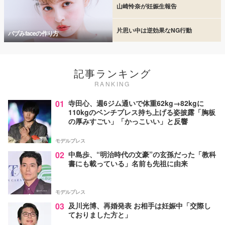
山崎怜奈が妊娠生報告
片思い中は逆効果なNG行動
バブみfaceの作り方
記事ランキング
RANKING
01
寺田心、週6ジム通いで体重62kg→82kgに
110kgのベンチプレス持ち上げる姿披露「胸板
の厚みすごい」「かっこいい」と反響
モデルプレス
02
中島歩、“明治時代の文豪”の玄孫だった「教科
書にも載っている」名前も先祖に由来
モデルプレス
03
及川光博、再婚発表 お相手は妊娠中「交際し
ておりました方と」