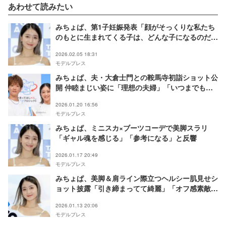
あわせて読みたい
みちょぱ、第1子妊娠発表「顔がそっくりな私たち
のもとに生まれてくる子は、どんな子になるのだろ
うと」
2026.02.05 18:31
モデルプレス
みちょぱ、夫・大倉士門との鞍馬寺初詣ショット公
開 仲睦まじい姿に「理想の夫婦」「いつまでもラ
ブラブでほっこり」の声
2026.01.20 16:56
モデルプレス
みちょぱ、ミニスカ×ブーツコーデで美脚スラリ
「ギャル魂を感じる」「参考になる」と反響
2026.01.17 20:49
モデルプレス
みちょぱ、美脚＆肩ライン際立つヘルシー肌見せシ
ョット披露「引き締まってて綺麗」「オフ感素敵」
の声
2026.01.13 20:06
モデルプレス