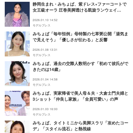
静岡生まれ・みちょぱ、紫ドレス×ファーコートで
女王級オーラ 圧巻美脚透ける凱旋ランウェイ
【TGCしずおか2026】
2026.01.10 14:52
モデルプレス
みちょぱ「毎年恒例」母特製の七草粥公開「湯気ま
で見えそう」「優しさが伝わる」と反響
2026.01.08 13:31
モデルプレス
みちょぱ、過去の交際人数明かす「初めて彼氏がで
きたのは14歳」
2026.01.04 14:58
モデルプレス
みちょぱ、実家帰省で美人母＆夫・大倉士門夫婦と
3ショット「仲良し家族」「全員可愛い」の声
2026.01.03 16:00
モデルプレス
みちょぱ、タイトミニから美脚スラリ「攻めたコー
デ」「スタイル流石」と熱視線