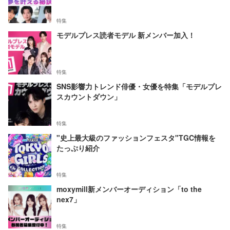
特集
モデルプレス読者モデル 新メンバー加入！
特集
SNS影響力トレンド俳優・女優を特集「モデルプレ
スカウントダウン」
特集
"史上最大級のファッションフェスタ"TGC情報を
たっぷり紹介
特集
moxymill新メンバーオーディション「to the
nex7」
特集