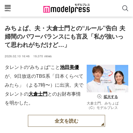
みちょぱ、夫・大倉士門との“ルール”告白 夫
婦間のパワーバランスにも言及「私が強いっ
て思われがちだけど…」
2026.02.10 16:46
19,070
views
タレントの“みちょぱ”こと
池田美優
が、9日放送のTBS系「日本くらべて
みたら」（よる7時〜）に出演。夫で
タレントの
大倉士門
とのお財布事情
拡大する
を明かした。
大倉士門、みちょぱ
（C）モデルプレス
全文を読む