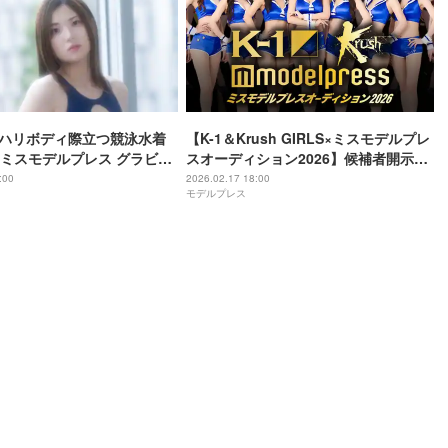
リハリボディ際立つ競泳水着
【K-1＆Krush GIRLS×ミスモデルプレ
ミスモデルプレス グラビア
スオーディション2026】候補者開示＆
ョン」連載】
本戦投票スタート
:00
2026.02.17 18:00
モデルプレス