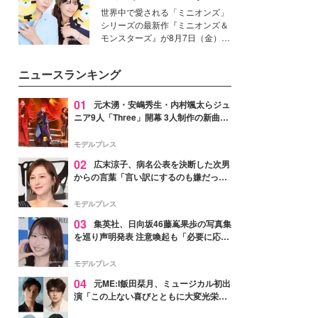
個性に寄り添い、魅力を引き出す
ズ』の魅力熱弁 ハチャメチャ
世界中で愛される「ミニオンズ」
衣装作りは、多くの女性たちに勇
だけじゃない“友情と絆”に感
シリーズの最新作『ミニオンズ＆
気と自信を与え続けている。
動
モンスターズ』が8月7日（金）に
公開。モデルプレスでは、“大のミ
ニオン好き”という共通点を持つモ
ニュースランキング
デルの宮城舞と島村雄大の特別対
談をお届け！それぞれの視点か
ら、今作ならではの魅力や予想外
01
元木湧・安嶋秀生・内村颯太らジュ
の感動をもたらす奥深いストーリ
ニア9人「Three」開幕 3人制作の新曲＆
ーについて熱く語り合ってもらっ
手描きセットに込めた想い「もっと前に
た。
進んで夢を掴みたい」【ゲネプロレポ】
モデルプレス
02
広末涼子、病名公表を決断した次男
からの言葉「言い訳にするのも嫌だっ
た」「言うべきか迷った」
モデルプレス
03
集英社、日向坂46藤嶌果歩の写真集
を巡り声明発表 注意喚起も「必要に応じ
て法的措置を含む対応を検討」
モデルプレス
04
元ME:I飯田栞月、ミュージカル初出
演「この上ない喜びとともに大変光栄」
4年ぶり上演「ファントム」城田優らキ