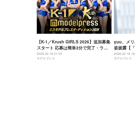
【K-1／Krush GIRLS 2026】追加募集
yuu、メ
スタート 応募は簡単3分で完了・ラス
姿披露【「
トチャンス見逃さず
オーディシ
2026.02.18 21:00
2026.02.18 19
モデルプレス
モデルプレス