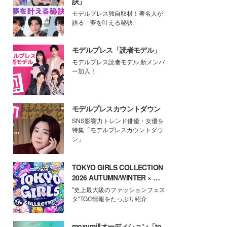
訣」
モデルプレス独自取材！著名人が
語る「夢を叶える秘訣」
モデルプレス「読者モデル」
モデルプレス読者モデル 新メンバ
ー加入！
モデルプレスカウントダウン
SNS影響力トレンド俳優・女優を
特集「モデルプレスカウントダウ
ン」
TOKYO GIRLS COLLECTION
2026 AUTUMN/WINTER × モ
デルプレス
"史上最大級のファッションフェス
タ"TGC情報をたっぷり紹介
moxymillオーディション「to