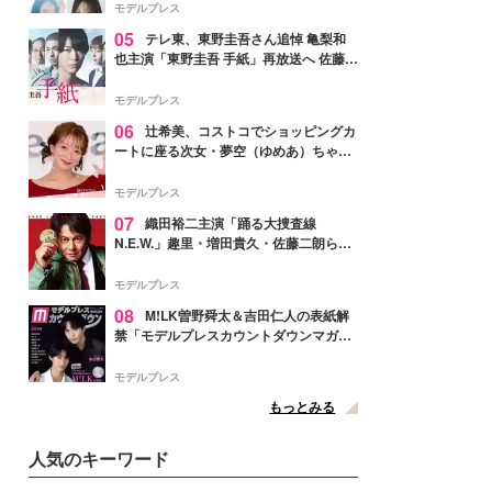
ャスト発表
モデルプレス
05
テレ東、東野圭吾さん追悼 亀梨和
也主演「東野圭吾 手紙」再放送へ 佐藤隆
太・本田翼・中村倫也ら出演
モデルプレス
06
辻希美、コストコでショッピングカ
ートに座る次女・夢空（ゆめあ）ちゃん
の姿公開「乗りこなしてる感じが可愛す
ぎ」「成長を感じる」の声
モデルプレス
07
織田裕二主演「踊る大捜査線
N.E.W.」趣里・増田貴久・佐藤二朗ら新
メンバー紹介映像解禁 各キャラクター象
徴する“謎のキーワード”も
モデルプレス
08
M!LK曽野舜太＆吉田仁人の表紙解
禁「モデルプレスカウントダウンマガジ
ン」巻頭に登場
モデルプレス
もっとみる
人気のキーワード