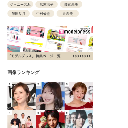
ジャニーズJr.
広末涼子
藤嶌果歩
飯田栞月
中村倫也
辻希美
画像ランキング
1
2
3
4
5
6