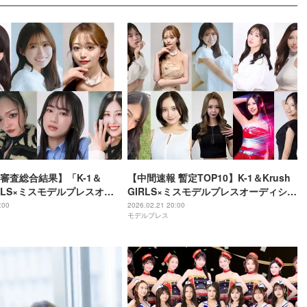
審査総合結果】「K-1＆
【中間速報 暫定TOP10】K-1＆Krush
GIRLS×ミスモデルプレスオー
GIRLS×ミスモデルプレスオーディショ
2026」最終審査進出者決定
ン2026＜本戦審査＞
:00
2026.02.21 20:00
モデルプレス