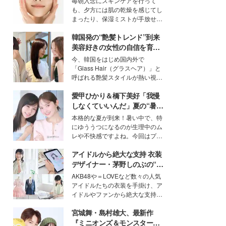
毎朝入念にスキンケアを行って
ン（捕水肌）」がスキンケア
も、夕方には肌の乾燥を感じてし
の常識を変える予感
まったり、保湿ミストが手放せな
いという読者も多いのでは？そん
韓国発の“艶髪トレンド”到来
な美容の常識を大きく変える可能
性を秘めた、革新的な「Water
美容好きの女性の自信を育む
Capturing Skin（ウォーターキャ
「ヘアケア事情」って？
今、韓国をはじめ国内外で
プチャリングスキン：捕水肌）」
「Glass Hair（グラスヘア）」と
技術を、花王が構築した。
呼ばれる艶髪スタイルが熱い視線
を集めています。メイクやファッ
愛甲ひかり＆橋下美好「我慢
ションの完成度を高めるベースと
して、“髪そのものの美しさ”に改
しなくていいんだ」夏の“暑さ
めて注目する人が増えている様
対策”の新しい選択肢とは？
本格的な夏が到来！暑い中で、特
子。今回は、そんな憧れの艶やか
にゆううつになるのが生理中のム
な髪を日常で叶える、美容好きの
レや不快感ですよね。今回はプラ
女性たちのヘアケア事情を紹介し
イベートでも仲良しで旅行好きな
ます。
アイドルから絶大な支持 衣装
モデル・愛甲ひかりさんと橋下美
好さんを迎えて本音で女子会トー
デザイナー・茅野しのぶの“可
ク。猛暑のお出かけを快適に過ご
愛い”を作る美学＜「シチズン
AKB48や＝LOVEなど数々の人気
すヒントや、2人が感動した夏の
クロスシー」インタビュー＞
アイドルたちの衣装を手掛け、ア
生理の新常識にも迫りました。
イドルやファンから絶大な支持を
得る、株式会社オサレカンパニー
宮城舞・島村雄大、最新作
取締役兼クリエイティブディレク
ター・茅野しのぶ。一人ひとりの
『ミニオンズ＆モンスター