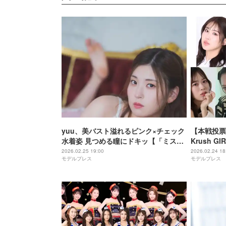
yuu、美バスト溢れるピンク×チェック
【本戦投票
水着姿 見つめる瞳にドキッ【「ミスモ
Krush 
デルプレス グラビアオーディション」
ディション
2026.02.25 19:00
2026.02.24 18
モデルプレス
モデルプレス
連載】