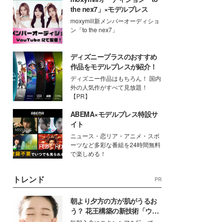
the nex7」×モデルプレス
moxymill新メンバーオーディショ
ン「to the nex7」
ディズニープラスのおすすめ
作品をモデルプレスが紹介！
ディズニー作品はもちろん！ 国内
外の人気作がすべて見放題！
【PR】
ABEMA×モデルプレス特設サ
イト
ニュース・恋リア・アニメ・スポ
ーツなど多彩な番組を24時間無料
で楽しめる！
トレンド
PR
朝より夕方の方が肌がうるお
う？ 花王構築の新技術「ウォ
ーターキャプチャリングスキ