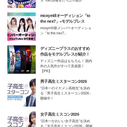
moxymillオーディション「to
the nex7」×モデルプレス
moxymill新メンバーオーディショ
ン「to the nex7」
ディズニープラスのおすすめ
作品をモデルプレスが紹介！
ディズニー作品はもちろん！ 国内
外の人気作がすべて見放題！
【PR】
男子高生ミスターコン2026
“日本一のイケメン高校生”を決め
る「男子高生ミスターコン2026」
開催中！
女子高生ミスコン2026
“日本一かわいい女子高生”を決め
る「女子高生ミスコン2026」開催