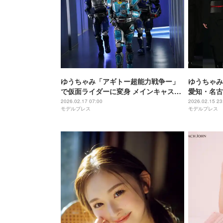
ゆうちゃみ「アギトー超能⼒戦争ー」
ゆうちゃみ
で仮面ライダーに変身 メインキャスト
愛知・名古
として映画初出演【コメント】
ャル衣装お
2026.02.17 07:00
2026.02.15 23
モデルプレス
モデルプレス
ごや 2026