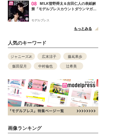
08
M!LK曽野舜太＆吉田仁人の表紙解
禁「モデルプレスカウントダウンマガジ
ン」巻頭に登場
モデルプレス
もっとみる
人気のキーワード
ジャニーズJr.
広末涼子
藤嶌果歩
飯田栞月
中村倫也
辻希美
画像ランキング