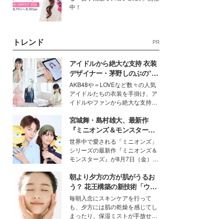
中！
トレンド
PR
アイドルから絶大な支持 衣装
デザイナー・茅野しのぶの“可
愛い”を作る美学＜「シチズン
AKB48や＝LOVEなど数々の人気
クロスシー」インタビュー＞
アイドルたちの衣装を手掛け、ア
イドルやファンから絶大な支持を
得る、株式会社オサレカンパニー
宮城舞・島村雄大、最新作
取締役兼クリエイティブディレク
ター・茅野しのぶ。一人ひとりの
『ミニオンズ＆モンスター
個性に寄り添い、魅力を引き出す
ズ』の魅力熱弁 ハチャメチャ
世界中で愛される「ミニオンズ」
衣装作りは、多くの女性たちに勇
だけじゃない“友情と絆”に感
シリーズの最新作『ミニオンズ＆
気と自信を与え続けている。
動
モンスターズ』が8月7日（金）に
公開。モデルプレスでは、“大のミ
朝より夕方の方が肌がうるお
ニオン好き”という共通点を持つモ
デルの宮城舞と島村雄大の特別対
う？ 花王構築の新技術「ウォ
談をお届け！それぞれの視点か
ーターキャプチャリングスキ
毎朝入念にスキンケアを行って
ら、今作ならではの魅力や予想外
ン（捕水肌）」がスキンケア
も、夕方には肌の乾燥を感じてし
の感動をもたらす奥深いストーリ
の常識を変える予感
まったり、保湿ミストが手放せな