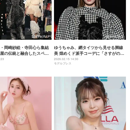
・岡崎紗絵・寺田心ら集結
ゆうちゃみ、網タイツから見せる脚線
屋の伝統と融合したスペシ
美 煌めくド派手コーデに「さすがの着
披露目【TGC in あいち・な
こなし」「スタイル良すぎ」の声
:23
2026.02.15 14:30
モデルプレス
】
【TGCあいち・なごや2026】