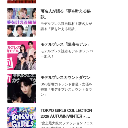
著名人が語る「夢を叶える秘
訣」
モデルプレス独自取材！著名人が
語る「夢を叶える秘訣」
モデルプレス「読者モデル」
モデルプレス読者モデル 新メンバ
ー加入！
モデルプレスカウントダウン
SNS影響力トレンド俳優・女優を
特集「モデルプレスカウントダウ
ン」
TOKYO GIRLS COLLECTION
2026 AUTUMN/WINTER × モ
デルプレス
"史上最大級のファッションフェス
タ"TGC情報をたっぷり紹介