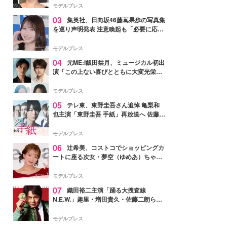
モデルプレス
03
集英社、日向坂46藤嶌果歩の写真集
を巡り声明発表 注意喚起も「必要に応じ
て法的措置を含む対応を検討」
モデルプレス
04
元ME:I飯田栞月、ミュージカル初出
演「この上ない喜びとともに大変光栄」
4年ぶり上演「ファントム」城田優らキ
ャスト発表
モデルプレス
05
テレ東、東野圭吾さん追悼 亀梨和
也主演「東野圭吾 手紙」再放送へ 佐藤隆
太・本田翼・中村倫也ら出演
モデルプレス
06
辻希美、コストコでショッピングカ
ートに座る次女・夢空（ゆめあ）ちゃん
の姿公開「乗りこなしてる感じが可愛す
ぎ」「成長を感じる」の声
モデルプレス
07
織田裕二主演「踊る大捜査線
N.E.W.」趣里・増田貴久・佐藤二朗ら新
メンバー紹介映像解禁 各キャラクター象
徴する“謎のキーワード”も
モデルプレス