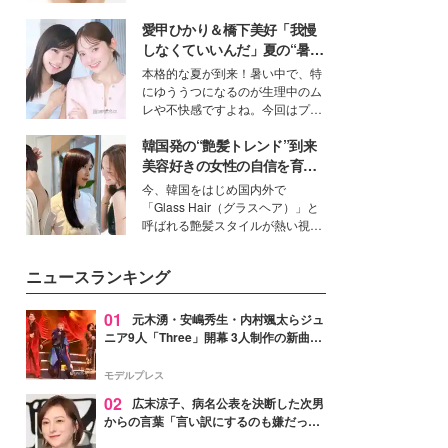
ーについて熱く語り合ってもらっ
いという読者も多いのでは？そん
た。
愛甲ひかり＆橋下美好「我慢
な美容の常識を大きく変える可能
性を秘めた、革新的な「Water
しなくていいんだ」夏の“暑さ
Capturing Skin（ウォーターキャ
対策”の新しい選択肢とは？
本格的な夏が到来！暑い中で、特
プチャリングスキン：捕水肌）」
にゆううつになるのが生理中のム
技術を、花王が構築した。
レや不快感ですよね。今回はプラ
イベートでも仲良しで旅行好きな
韓国発の“艶髪トレンド”到来
モデル・愛甲ひかりさんと橋下美
好さんを迎えて本音で女子会トー
美容好きの女性の自信を育む
ク。猛暑のお出かけを快適に過ご
「ヘアケア事情」って？
今、韓国をはじめ国内外で
すヒントや、2人が感動した夏の
「Glass Hair（グラスヘア）」と
生理の新常識にも迫りました。
呼ばれる艶髪スタイルが熱い視線
を集めています。メイクやファッ
ションの完成度を高めるベースと
ニュースランキング
して、“髪そのものの美しさ”に改
めて注目する人が増えている様
子。今回は、そんな憧れの艶やか
01
元木湧・安嶋秀生・内村颯太らジュ
な髪を日常で叶える、美容好きの
ニア9人「Three」開幕 3人制作の新曲＆
女性たちのヘアケア事情を紹介し
手描きセットに込めた想い「もっと前に
ます。
進んで夢を掴みたい」【ゲネプロレポ】
モデルプレス
02
広末涼子、病名公表を決断した次男
からの言葉「言い訳にするのも嫌だっ
た」「言うべきか迷った」