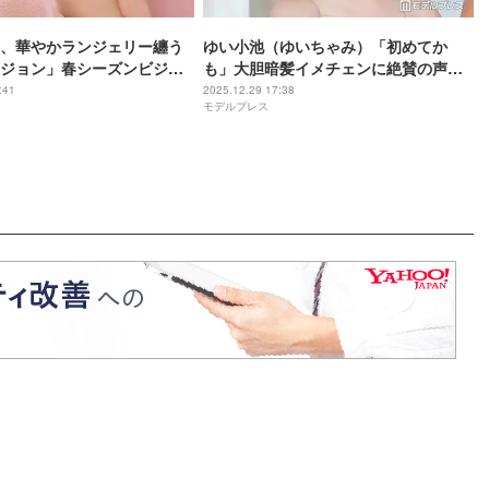
、華やかランジェリー纏う
ゆい小池（ゆいちゃみ）「初めてか
ジョン」春シーズンビジュ
も」大胆暗髪イメチェンに絶賛の声
「別人級に可愛い」「レアすぎる」
:41
2025.12.29 17:38
モデルプレス