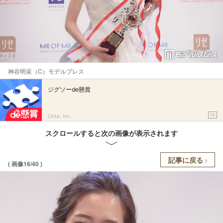
神谷明采（C）モデルプレス
ジグソーde懸賞
PR
Ohte, Inc.
スクロールすると次の画像が表示されます
記事に戻る
( 画像16/40 )