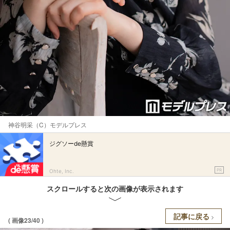
神谷明采（C）モデルプレス
ジグソーde懸賞
PR
Ohte, Inc.
スクロールすると次の画像が表示されます
記事に戻る
( 画像23/40 )