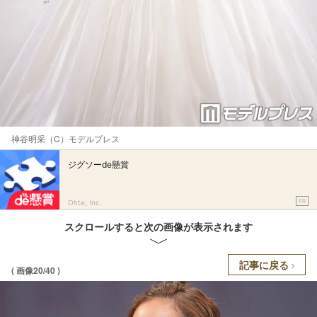
神谷明采（C）モデルプレス
ジグソーde懸賞
PR
Ohte, Inc.
スクロールすると次の画像が表示されます
記事に戻る
( 画像20/40 )