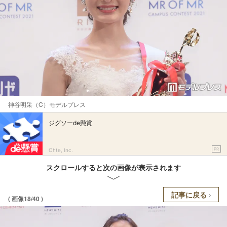
神谷明采（C）モデルプレス
ジグソーde懸賞
PR
Ohte, Inc.
スクロールすると次の画像が表示されます
記事に戻る
( 画像18/40 )