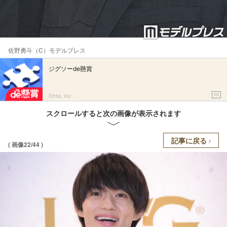
佐野勇斗（C）モデルプレス
ジグソーde懸賞
PR
Ohte, Inc.
スクロールすると次の画像が表示されます
記事に戻る
( 画像22/44 )