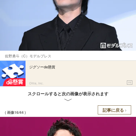
佐野勇斗（C）モデルプレス
ジグソーde懸賞
PR
Ohte, Inc.
スクロールすると次の画像が表示されます
記事に戻る
( 画像16/44 )