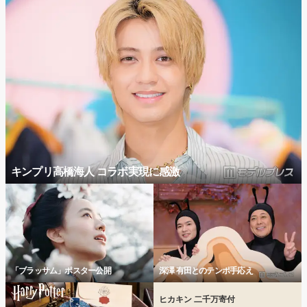
キンプリ高橋海人 コラボ実現に感激
「ブラッサム」ポスター公開
深澤 有田とのテンポ手応え
ヒカキン 二千万寄付