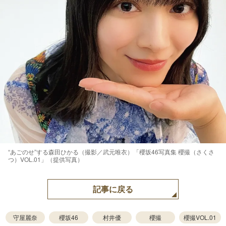
“あごのせ”する森田ひかる（撮影／武元唯衣）「櫻坂46写真集 櫻撮（さくさ
つ）VOL.01」（提供写真）
記事に戻る
守屋麗奈
櫻坂46
村井優
櫻撮
櫻撮VOL.01