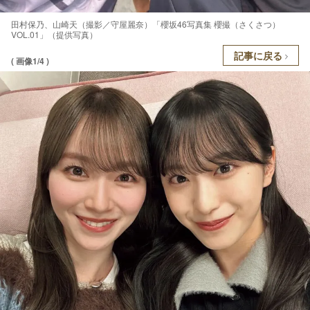
田村保乃、山崎天（撮影／守屋麗奈）「櫻坂46写真集 櫻撮（さくさつ）
VOL.01」（提供写真）
記事に戻る
( 画像1/4 )