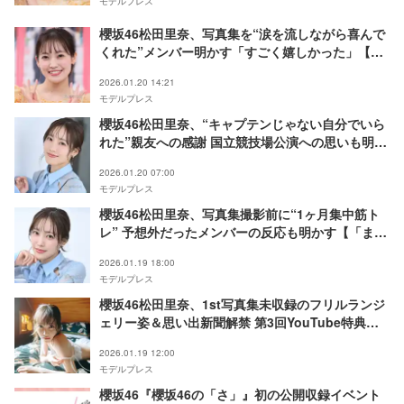
モデルプレス
櫻坂46松田里奈、写真集を“涙を流しながら喜んで
くれた”メンバー明かす「すごく嬉しかった」【ま
つりの時間】
2026.01.20 14:21
モデルプレス
櫻坂46松田里奈、“キャプテンじゃない自分でいら
れた”親友への感謝 国立競技場公演への思いも明か
す【「まつりの時間」インタビュー】
2026.01.20 07:00
モデルプレス
櫻坂46松田里奈、写真集撮影前に“1ヶ月集中筋ト
レ” 予想外だったメンバーの反応も明かす【「まつ
りの時間」インタビュー】
2026.01.19 18:00
モデルプレス
櫻坂46松田里奈、1st写真集未収録のフリルランジ
ェリー姿＆思い出新聞解禁 第3回YouTube特典
【まつりの時間】
2026.01.19 12:00
モデルプレス
櫻坂46『櫻坂46の「さ」』初の公開収録イベント