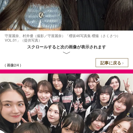
守屋麗奈、村井優（撮影／守屋麗奈）「櫻坂46写真集 櫻撮（さくさつ）
VOL.01」（提供写真）
スクロールすると次の画像が表示されます
記事に戻る
( 画像2/4 )