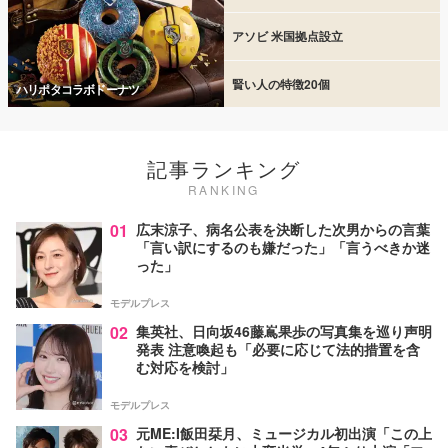
アソビ 米国拠点設立
賢い人の特徴20個
ハリポタコラボドーナツ
記事ランキング
RANKING
01
広末涼子、病名公表を決断した次男からの言葉
「言い訳にするのも嫌だった」「言うべきか迷
った」
モデルプレス
02
集英社、日向坂46藤嶌果歩の写真集を巡り声明
発表 注意喚起も「必要に応じて法的措置を含
む対応を検討」
モデルプレス
03
元ME:I飯田栞月、ミュージカル初出演「この上