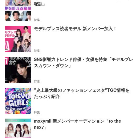
秘訣」
特集
モデルプレス読者モデル 新メンバー加入！
特集
SNS影響力トレンド俳優・女優を特集「モデルプレ
スカウントダウン」
特集
"史上最大級のファッションフェスタ"TGC情報を
たっぷり紹介
特集
moxymill新メンバーオーディション「to the
nex7」