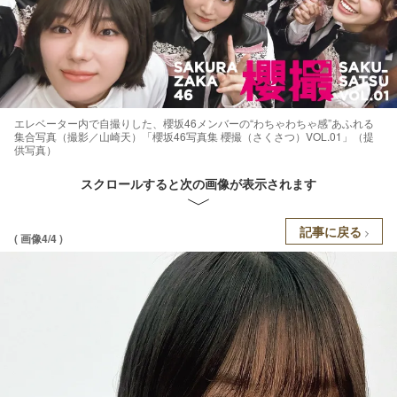
エレベーター内で自撮りした、櫻坂46メンバーの“わちゃわちゃ感”あふれる
集合写真（撮影／山崎天）「櫻坂46写真集 櫻撮（さくさつ）VOL.01」（提
供写真）
スクロールすると次の画像が表示されます
記事に戻る
( 画像4/4 )