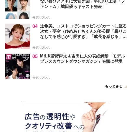
ない喜びとともに大変光栄」4年ぶり上演「フ
ァントム」城田優らキャスト発表
モデルプレス
04
辻希美、コストコでショッピングカートに座る
次女・夢空（ゆめあ）ちゃんの姿公開「乗りこ
なしてる感じが可愛すぎ」「成長を感じる」の
声
モデルプレス
05
M!LK曽野舜太＆吉田仁人の表紙解禁「モデル
プレスカウントダウンマガジン」巻頭に登場
モデルプレス
もっとみる