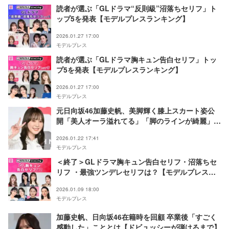
読者が選ぶ「GLドラマ“反則級”沼落ちセリフ」ト
ップ5を発表【モデルプレスランキング】
2026.01.27 17:00
モデルプレス
読者が選ぶ「GLドラマ胸キュン告白セリフ」トッ
プ5を発表【モデルプレスランキング】
2026.01.27 17:00
モデルプレス
元日向坂46加藤史帆、美脚輝く膝上スカート姿公
開「美人オーラ溢れてる」「脚のラインが綺麗」と
反響
2026.01.22 17:41
モデルプレス
＜終了＞GLドラマ胸キュン告白セリフ・沼落ちセ
リフ ・最強ツンデレセリフは？【モデルプレスラ
ンキング】
2026.01.09 18:00
モデルプレス
加藤史帆、日向坂46在籍時を回顧 卒業後「すごく
感動した」こととは【ドビュッシーが弾けるまで】