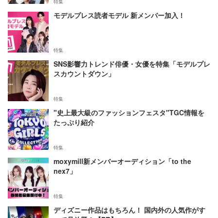
特集
モデルプレス読者モデル 新メンバー加入！
特集
SNS影響力トレンド俳優・女優を特集「モデルプレ
スカウントダウン」
特集
"史上最大級のファッションフェスタ"TGC情報を
たっぷり紹介
特集
moxymill新メンバーオーディション「to the
nex7」
特集
ディズニー作品はもちろん！ 国内外の人気作がす