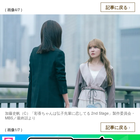
記事に戻る
( 画像4/7 )
加藤史帆（C）「彩香ちゃんは弘子先輩に恋してる 2nd Stage」製作委員会・
MBS／最終話より
記事に戻る
( 画像1/7 )