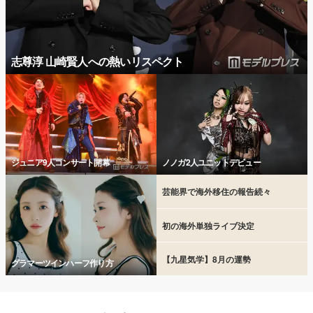
志尊淳 山崎賢人への熱いリスペクト
ジュニア9人コンサート開幕
ノノガ2人ユニットデビュー
芸能界で海外移住の報告続々
初の海外単独ライブ決定
【九星気学】8月の運勢
グラマーツインハーフ作り方