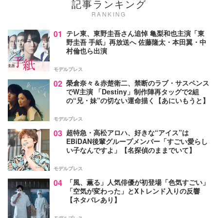
記事ランキング
RANKING
01
テレ東、東野圭吾さん追悼 亀梨和也主演「東
野圭吾 手紙」再放送へ 佐藤隆太・本田翼・中
村倫也ら出演
モデルプレス
02
榮倉奈々＆赤楚衛二、禁断のラブ・サスペンス
でW主演 「Destiny」制作陣再タッグで2組
の“兄・妹”の切ない運命描く【あにいもうと】
モデルプレス
03
超特急・高松アロハ、好きな“アイス”は
EBiDAN後輩グループメンバー「すごい愛らし
い子なんですよ」【名探偵のままでいて】
モデルプレス
04
「風、薫る」人気俳優が初登場「色気すごい」
「空気が変わった」とXトレンド入りの反響
【ネタバレあり】