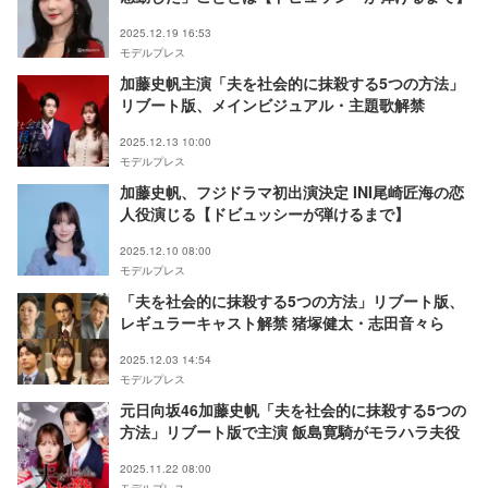
2025.12.19 16:53
モデルプレス
加藤史帆主演「夫を社会的に抹殺する5つの方法」
リブート版、メインビジュアル・主題歌解禁
2025.12.13 10:00
モデルプレス
加藤史帆、フジドラマ初出演決定 INI尾崎匠海の恋
人役演じる【ドビュッシーが弾けるまで】
2025.12.10 08:00
モデルプレス
「夫を社会的に抹殺する5つの方法」リブート版、
レギュラーキャスト解禁 猪塚健太・志田音々ら
2025.12.03 14:54
モデルプレス
元日向坂46加藤史帆「夫を社会的に抹殺する5つの
方法」リブート版で主演 飯島寛騎がモラハラ夫役
2025.11.22 08:00
モデルプレス