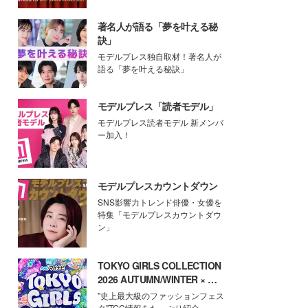
著名人が語る「夢を叶える秘
訣」
モデルプレス独自取材！著名人が
語る「夢を叶える秘訣」
モデルプレス「読者モデル」
モデルプレス読者モデル 新メンバ
ー加入！
モデルプレスカウントダウン
SNS影響力トレンド俳優・女優を
特集「モデルプレスカウントダウ
ン」
TOKYO GIRLS COLLECTION
2026 AUTUMN/WINTER × モ
デルプレス
"史上最大級のファッションフェス
タ"TGC情報をたっぷり紹介