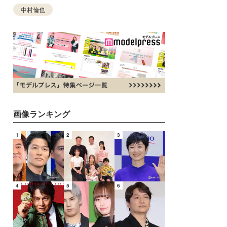
中村倫也
画像ランキング
1
2
3
4
5
6