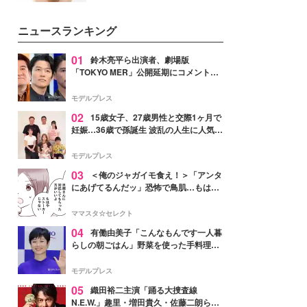
女性たちのヘアケア事情を紹介し
いという読者も多いのでは？そん
ます。
な美容の常識を大きく変える可能
ニュースランキング
性を秘めた、革新的な「Water
Capturing Skin（ウォーターキャ
プチャリングスキン：捕水肌）」
01
鈴木亮平ら出演者、劇場版
技術を、花王が構築した。
「TOKYO MER」公開延期にコメント
「現実のヒーローたちにチームMERから
最大の敬意とエールを」
モデルプレス
02
15歳女子、27歳男性と交際1ヶ月で
妊娠…36歳で孫誕生 波乱の人生に人気タ
レント思わずツッコミ「だいぶ危ねえ
よ！」
モデルプレス
03
＜俺のジャガイモ食え！＞「アンタ
にあげてるんだッ」恐怖で鳥肌…もはや
ストーカー？【第3話まんが】
ママスタ☆セレクト
04
有働由美子「こんなもんです一人暮
らしの朝ごはん」野菜を使った手料理公
開「作ってみたい」「ヘルシーで美味し
そう」と反響
モデルプレス
05
織田裕二主演「踊る大捜査線
N.E.W.」趣里・増田貴久・佐藤二朗ら新