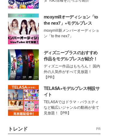
moxymillオーディション「to
the nex7」×モデルプレス
moxymill新メンバーオーディショ
ン「to the nex7」
ディズニープラスのおすすめ
作品をモデルプレスが紹介！
ディズニー作品はもちろん！ 国内
外の人気作がすべて見放題！
【PR】
TELASA×モデルプレス特設サ
イト
TELASAではドラマ・バラエティ
など幅広いジャンルの動画が全て
見放題！【PR】
トレンド
PR