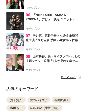
メンバー紹介映像解禁 各キャラクター象
徴する“謎のキーワード”も
モデルプレス
06
「No No Girls」ASHA＆
KOKONA、デビュー決定 ユニット・
TAKARAとしてセルフプロデュース楽曲
リリースへ
モデルプレス
07
テレ東、東野圭吾さん追悼 亀梨和
也主演「東野圭吾 手紙」再放送へ 佐藤隆
太・本田翼・中村倫也ら出演
モデルプレス
08
山本舞香、夫・マイファスHiroとの
夫婦ショット公開「2人が見れて幸せ」
「仲の良さが伝わってくる」と反響
モデルプレス
もっとみる
人気のキーワード
賀来賢人
愛のハイエナ
有働由美子
織田裕二
KOKONA（中野心結）