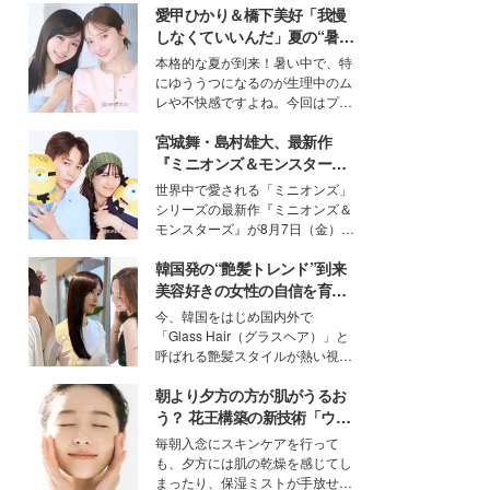
愛甲ひかり＆橋下美好「我慢
しなくていいんだ」夏の“暑さ
対策”の新しい選択肢とは？
本格的な夏が到来！暑い中で、特
にゆううつになるのが生理中のム
レや不快感ですよね。今回はプラ
イベートでも仲良しで旅行好きな
宮城舞・島村雄大、最新作
モデル・愛甲ひかりさんと橋下美
好さんを迎えて本音で女子会トー
『ミニオンズ＆モンスター
ク。猛暑のお出かけを快適に過ご
ズ』の魅力熱弁 ハチャメチャ
世界中で愛される「ミニオンズ」
すヒントや、2人が感動した夏の
だけじゃない“友情と絆”に感
シリーズの最新作『ミニオンズ＆
生理の新常識にも迫りました。
動
モンスターズ』が8月7日（金）に
公開。モデルプレスでは、“大のミ
韓国発の“艶髪トレンド”到来
ニオン好き”という共通点を持つモ
デルの宮城舞と島村雄大の特別対
美容好きの女性の自信を育む
談をお届け！それぞれの視点か
「ヘアケア事情」って？
今、韓国をはじめ国内外で
ら、今作ならではの魅力や予想外
「Glass Hair（グラスヘア）」と
の感動をもたらす奥深いストーリ
呼ばれる艶髪スタイルが熱い視線
ーについて熱く語り合ってもらっ
を集めています。メイクやファッ
た。
朝より夕方の方が肌がうるお
ションの完成度を高めるベースと
して、“髪そのものの美しさ”に改
う？ 花王構築の新技術「ウォ
めて注目する人が増えている様
ーターキャプチャリングスキ
毎朝入念にスキンケアを行って
子。今回は、そんな憧れの艶やか
ン（捕水肌）」がスキンケア
も、夕方には肌の乾燥を感じてし
な髪を日常で叶える、美容好きの
の常識を変える予感
まったり、保湿ミストが手放せな