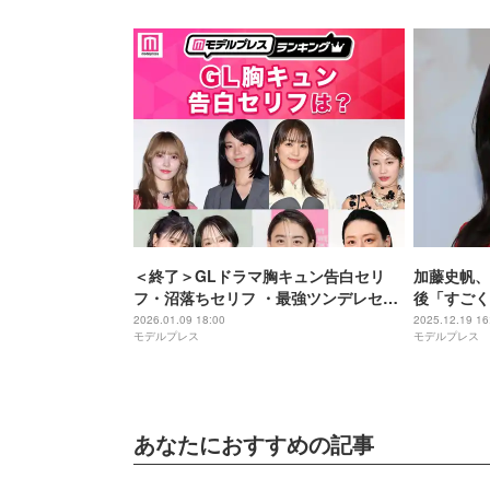
＜終了＞GLドラマ胸キュン告白セリ
加藤史帆、
フ・沼落ちセリフ ・最強ツンデレセリ
後「すごく
フは？【モデルプレスランキング】
ュッシーが
2026.01.09 18:00
2025.12.19 16
モデルプレス
モデルプレス
あなたにおすすめの記事