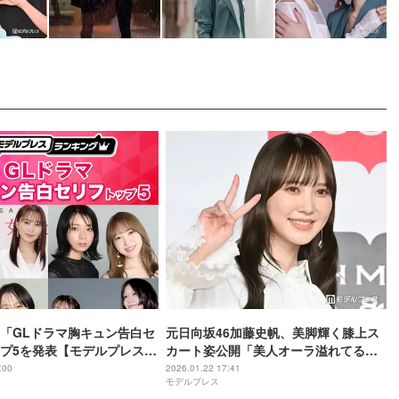
「GLドラマ胸キュン告白セ
元日向坂46加藤史帆、美脚輝く膝上ス
プ5を発表【モデルプレスラ
カート姿公開「美人オーラ溢れてる」
「脚のラインが綺麗」と反響
:00
2026.01.22 17:41
モデルプレス