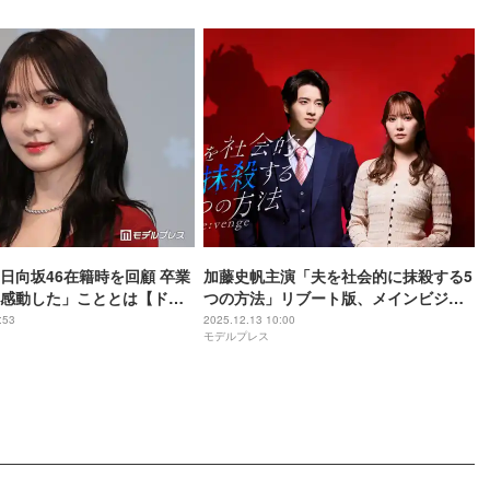
日向坂46在籍時を回顧 卒業
加藤史帆主演「夫を社会的に抹殺する5
感動した」こととは【ドビ
つの方法」リブート版、メインビジュ
弾けるまで】
アル・主題歌解禁
:53
2025.12.13 10:00
モデルプレス