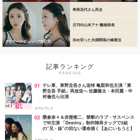
寿美花代さん死去
元TBS山本アナ 離婚発表
冷め切った夫婦関係の修復法
グラマーツインハーフ作り方
記事ランキング
RANKING
01
テレ東、東野圭吾さん追悼 亀梨和也主演「東
野圭吾 手紙」再放送へ 佐藤隆太・本田翼・中
村倫也ら出演
モデルプレス
02
榮倉奈々＆赤楚衛二、禁断のラブ・サスペンス
でW主演 「Destiny」制作陣再タッグで2組
の“兄・妹”の切ない運命描く【あにいもうと】