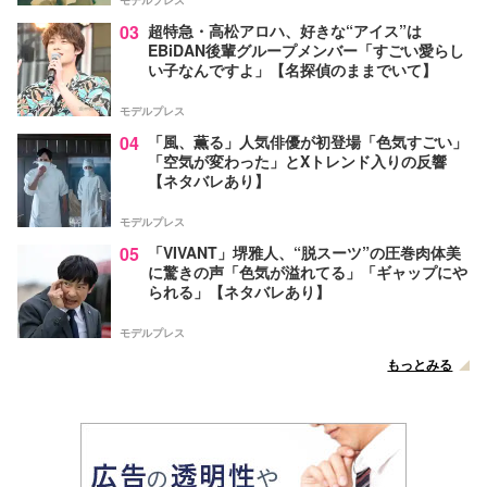
モデルプレス
03
超特急・高松アロハ、好きな“アイス”は
EBiDAN後輩グループメンバー「すごい愛らし
い子なんですよ」【名探偵のままでいて】
モデルプレス
04
「風、薫る」人気俳優が初登場「色気すごい」
「空気が変わった」とXトレンド入りの反響
【ネタバレあり】
モデルプレス
05
「VIVANT」堺雅人、“脱スーツ”の圧巻肉体美
に驚きの声「色気が溢れてる」「ギャップにや
られる」【ネタバレあり】
モデルプレス
もっとみる