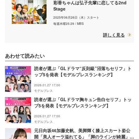
彩香ちゃんは弘子先輩に恋してる2nd
Stage
2025年06月26日（木）スタート
毎週木曜25:29 / MBS
詳しく見る
あわせて読みたい
読者が選ぶ「GLドラマ“反則級”沼落ちセリフ」ト
ップ5を発表【モデルプレスランキング】
2026.01.27 17:00
モデルプレス
読者が選ぶ「GLドラマ胸キュン告白セリフ」トッ
プ5を発表【モデルプレスランキング】
2026.01.27 17:00
モデルプレス
元日向坂46加藤史帆、美脚輝く膝上スカート姿公
開「美人オーラ溢れてる」「脚のラインが綺麗」と