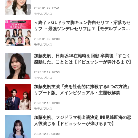
反響
2026.01.22 17:41
モデルプレス
＜終了＞GLドラマ胸キュン告白セリフ・沼落ちセ
リフ ・最強ツンデレセリフは？【モデルプレスラ
ンキング】
2026.01.09 18:00
モデルプレス
加藤史帆、日向坂46在籍時を回顧 卒業後「すごく
感動した」こととは【ドビュッシーが弾けるまで】
2025.12.19 16:53
モデルプレス
加藤史帆主演「夫を社会的に抹殺する5つの方法」
リブート版、メインビジュアル・主題歌解禁
2025.12.13 10:00
モデルプレス
加藤史帆、フジドラマ初出演決定 INI尾崎匠海の恋
人役演じる【ドビュッシーが弾けるまで】
2025.12.10 08:00