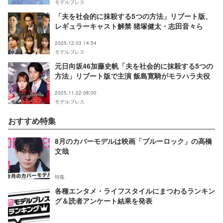
モデルプレス
「夫を社会的に抹殺する5つの方法」リブート版、
レギュラーキャスト解禁 猪塚健太・志田音々ら
2025.12.03 14:54
モデルプレス
元日向坂46加藤史帆「夫を社会的に抹殺する5つの
方法」リブート版で主演 飯島寛騎がモラハラ夫役
2025.11.22 08:00
モデルプレス
おすすめ特集
8月のカバーモデルは映画「ブルーロック」の高橋
文哉
特集
各種エンタメ・ライフスタイルにまつわるランキン
グ＆読者アンケート結果を発表